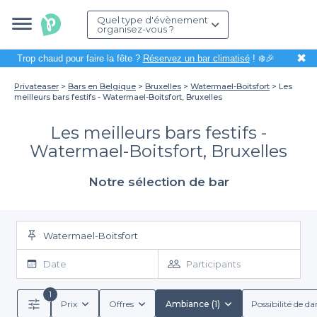
Quel type d'évènement
organisez-vous ?
✖
Trop chaud pour faire la fête ?
Réservez un bar climatisé
! ❄️🎉
Privateaser
Bars en Belgique
Bruxelles
Watermael-Boitsfort
Les
meilleurs bars festifs - Watermael-Boitsfort, Bruxelles
Les meilleurs bars festifs -
Watermael-Boitsfort, Bruxelles
Notre sélection de bar
Watermael-Boitsfort
Date
Participants
1
Prix
Offres
Ambiance (1)
Possibilité de da