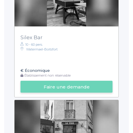
Silex Bar
10 - 60 pers.
Watermael-Boitsfort
€
Économique
Établissement non réservable
Faire une demande