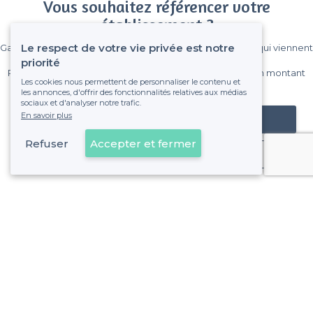
Vous souhaitez référencer votre
établissement ?
Le respect de votre vie privée est notre
Gagnez de nombreux clients parmi le million de visiteurs qui viennent
sur Privateaser chaque mois.
priorité
Pas de commissions et sans engagement, vous payez un montant
Les cookies nous permettent de personnaliser le contenu et
fixe sans risque de voir déraper la facture.
les annonces, d'offrir des fonctionnalités relatives aux médias
sociaux et d'analyser notre trafic.
En savoir plus
Référencer mon établissement
Refuser
Accepter et fermer
Déjà client
Watermael-Boitsfort - Alentours
<
Les meilleurs bars festifs - Bruxelles
Watermael-Boitsfort - Types de lieux
<
Les meilleurs bars - Watermael-Boitsfort, Bruxelles