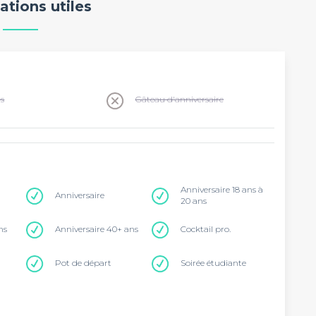
ations utiles
ns
Gâteau d'anniversaire
Anniversaire 18 ans à
Anniversaire
20 ans
ns
Anniversaire 40+ ans
Cocktail pro.
Pot de départ
Soirée étudiante