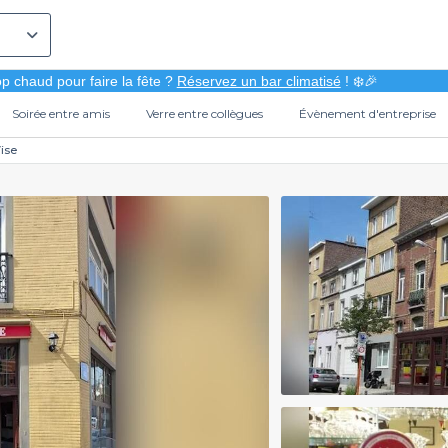
p chaud pour faire la fête ?
Réservez un bar climatisé
! ❄️🎉
Soirée entre amis
Verre entre collègues
Évènement d'entreprise
Vise