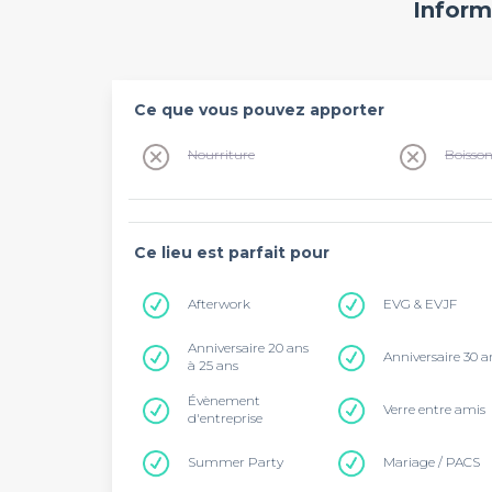
Inform
Ce que vous pouvez apporter
Nourriture
Boisso
Ce lieu est parfait pour
Afterwork
EVG & EVJF
Anniversaire 20 ans
Anniversaire 30 a
à 25 ans
Évènement
Verre entre amis
d'entreprise
Summer Party
Mariage / PACS