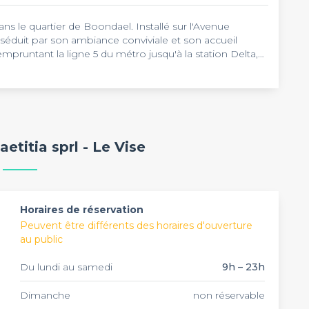
dans le quartier de Boondael. Installé sur l'Avenue
 séduit par son ambiance conviviale et son accueil
pruntant la ligne 5 du métro jusqu'à la station Delta,
e amis, afterworks ou anniversaires. L'atmosphère y est
itués qui contribue à créer une ambiance authentique.
es vins, des spiritueux et un excellent café. Côté
ue-monsieur maison, des plats de pâtes généreuses et
spose également d'une terrasse pour profiter des
h à 23h. Ce café accueille vos événements privés ou
etitia sprl - Le Vise
ran.
. Vous pouvez y organiser vos pots de départ, verres
ablissement peut accueillir des groupes et offre un
lité à Ixelles.
Horaires de réservation
Peuvent être différents des horaires d'ouverture
au public
Du lundi au samedi
9h – 23h
Dimanche
non réservable