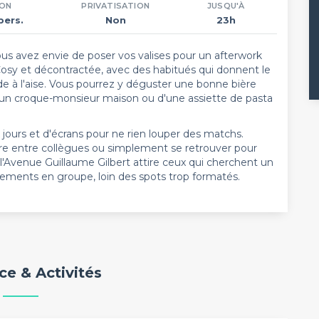
ION
PRIVATISATION
JUSQU'À
pers.
Non
23h
 vous avez envie de poser vos valises pour un afterwork
Cosy et décontractée, avec des habitués qui donnent le
e à l'aise. Vous pourrez y déguster une bonne bière
d'un croque-monsieur maison ou d'une assiette de pasta
 jours et d'écrans pour ne rien louper des matchs.
rre entre collègues ou simplement se retrouver pour
 l'Avenue Guillaume Gilbert attire ceux qui cherchent un
nements en groupe, loin des spots trop formatés.
e & Activités