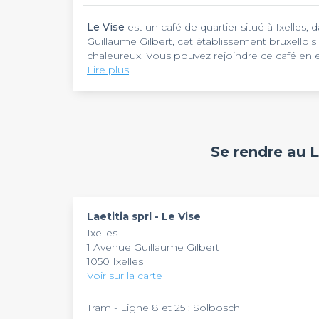
Le Vise
est un café de quartier situé à Ixelles, 
Guillaume Gilbert, cet établissement bruxellois
chaleureux. Vous pouvez rejoindre ce café en em
à seulement 5 minutes à pied.
Lire plus
Le Vise
est un café idéal pour vos soirées entr
cosy et décontractée, avec une clientèle d'hab
Ce bar propose une belle sélection de bières, d
restauration, vous pourrez déguster des croq
des sandwiches savoureux. L'établissement di
Le Vise
est réservable du lundi au samedi de 9
Se rendre au La
beaux jours et diffuse les matchs sportifs sur éc
professionnels dans une ambiance chaleureuse
entre collègues ou soirées d'anniversaire. L'ét
cadre convivial pour partager un moment de qua
Laetitia sprl - Le Vise
Ixelles
1 Avenue Guillaume Gilbert
1050 Ixelles
Voir sur la carte
Tram - Ligne 8 et 25 : Solbosch