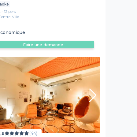
raoké
 - 12 pers.
Centre-Ville
conomique
Faire une demande
,9
(44)