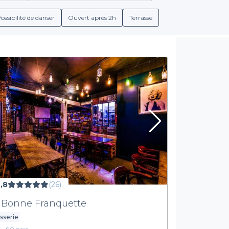
e, vous trouverez facilement l’établissement qui correspond à vos
ossibilité de danser
Ouvert après 2h
Terrasse
r les conditions de réservation, les menus de groupe, ainsi que l
 fonction des goûts de vos convives, que ce soit avec des cocktai
Laissez-vous séduire par l’animation
un événement dans un bar festif à Vanves grâce à Privateaser, c
tants pour explorer notre sélection d'établissements et découv
tion pratique qui simplifie l’organisation de vos événements. N'
ue et inoubliable. Faites le premier pas en consultant notre site p
,8
(26)
 Bonne Franquette
sserie