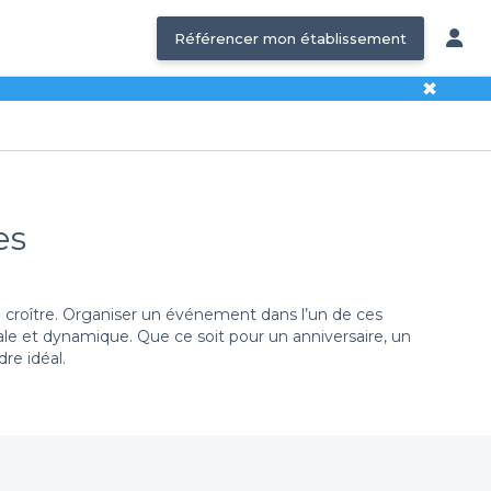
Référencer mon établissement
✖
es
croître. Organiser un événement dans l’un de ces
e et dynamique. Que ce soit pour un anniversaire, un
re idéal.
t sans tracas. Notre plateforme vous propose une
large
musicale ou un cadre plus calme pour discuter autour