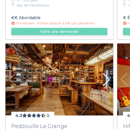
17 - 220 pers.
Issy-les-Moulineaux
€€
Abordable
€
É
Privateaser :
Forfait boisson à 8€ par personne !
Pr
Faire une demande
4,5
4
Pedzouille La Grange
Hi