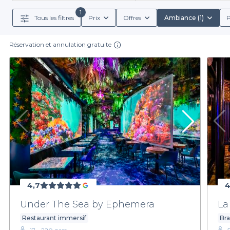
d’un verr
1
Tous les filtres
Prix
Offres
Ambiance (1)
P
Nous offrons également des informations détaillées su
vous pourrez personnaliser votre événement en
Réservation et annulation gratuite
Ne laissez pas le temps vous échapper. Organiser 
entourés de vos proches. Prenez quelques ins
En choisissant Privateaser, vous optez pour une solu
parfait qui rendra votre soirée uniq
4,7
4
Under The Sea by Ephemera
La
Restaurant immersif
Bra