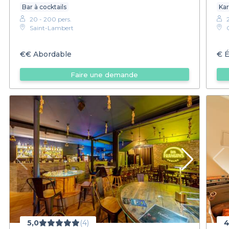
Bar à cocktails
Ka
20 - 200 pers.
2
Saint-Lambert
€€
Abordable
€
É
Faire une demande
5,0
(4)
4