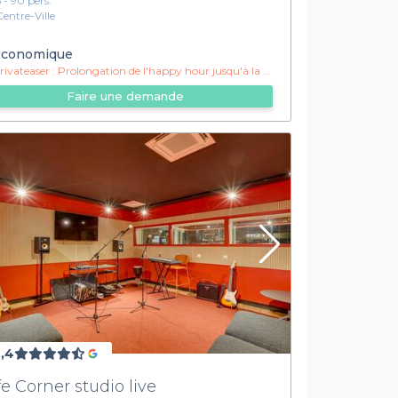
5 - 90 pers.
Centre-Ville
conomique
ivateaser :
Prolongation de l'happy hour jusqu'à la fermeture !
Faire une demande
,4
fe Corner studio live