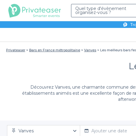
Quel type d'évènement
organisez-vous ?
Tro
Privateaser
Bars en France métropolitaine
Vanves
Les meilleurs bars fes
L
Découvrez Vanves, une charmante commune des Hau
établissements animés est une excellente façon de r
afterwor
En choisissant Privateaser pour organiser votre évén
Vanves
gamme de bars festifs
à Vanves, adaptés à toutes le
Ajouter une date