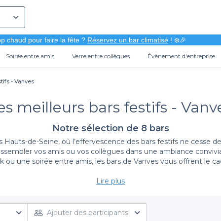
p chaud pour faire la fête ?
Réservez un bar climatisé
! ❄️🎉
Soirée entre amis
Verre entre collègues
Évènement d'entreprise
tifs - Vanves
es meilleurs bars festifs - Vanv
Notre sélection de 8 bars
ts-de-Seine, où l’effervescence des bars festifs ne cesse de 
assembler vos amis ou vos collègues dans une ambiance convivial
k ou une soirée entre amis, les bars de Vanves vous offrent le cad
Lire plus
Simplicité et diversité à portée de main
ement, vous bénéficiez d'une expérience de réservation fluide e
s occasions. Que vous recherchiez un lieu avec une atmosphère 
Ajouter des participants