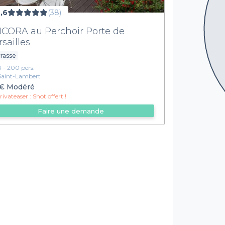
,6
(38)
CORA au Perchoir Porte de
rsailles
rasse
8 - 200 pers.
Saint-Lambert
€
Modéré
ivateaser :
Shot offert !
Faire une demande