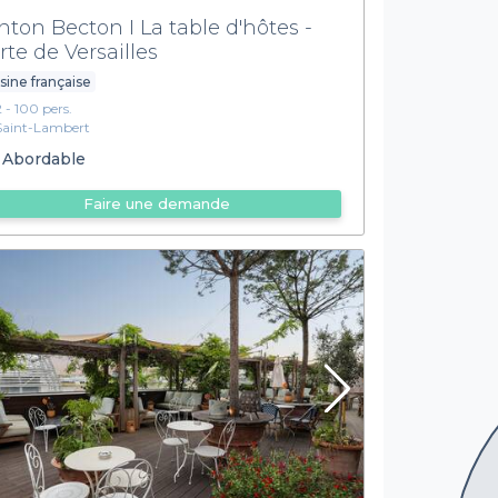
nton Becton I La table d'hôtes -
rte de Versailles
sine française
2 - 100 pers.
Saint-Lambert
Abordable
Faire une demande