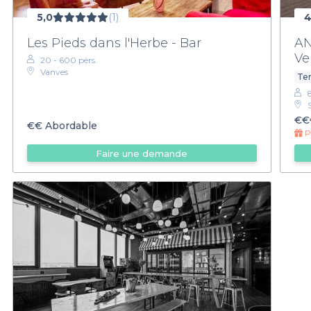
5,0
(1)
4
Les Pieds dans l'Herbe - Bar
AN
Ve
20 - 600 pers.
Vanves
Ter
€€
€€
Abordable
Pr
Faire une demande