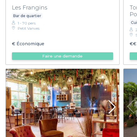
Les Frangins
To
Po
Bar de quartier
Cui
1 - 70 pers.
Petit Vanves
€
Économique
€€
Faire une demande