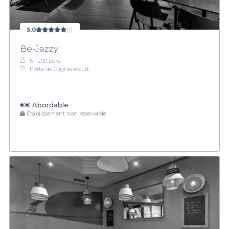
5,0
(1)
Be-Jazzy
5 - 200 pers.
Porte de Clignancourt
€€
Abordable
Établissement non réservable