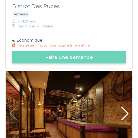
Bistrot Des Puces
Terrasse
2 - 120 pers.
Saint-Ouen-sur-Seine
€
Économique
Privateaser :
Happy Hour jusqu'à la fermeture
Faire une demande