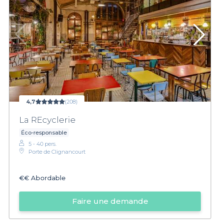
4,7
(208)
La REcyclerie
Éco-responsable
5 - 40 pers.
Porte de Clignancourt
€€
Abordable
Faire une demande