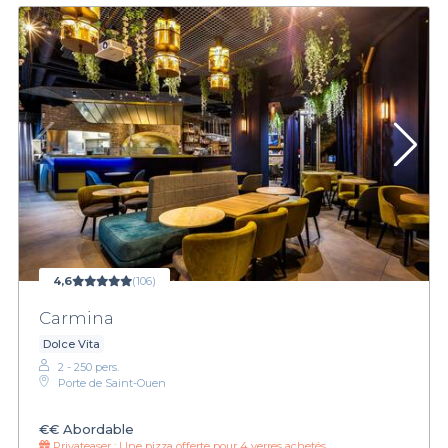
4,6
(106)
Carmina
Dolce Vita
2 - 250 pers.
Porte de Saint-Ouen
€€
Abordable
Privateaser :
Une pizza offerte pour 4 verres achetés