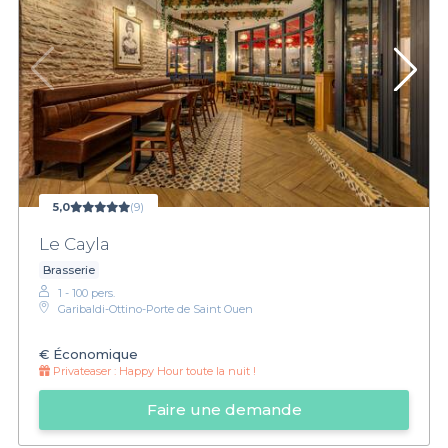
5,0
(9)
Le Cayla
Brasserie
1 - 100 pers.
Garibaldi-Ottino-Porte de Saint Ouen
€
Économique
Privateaser :
Happy Hour toute la nuit !
Faire une demande