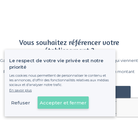
Vous souhaitez référencer votre
établissement ?
Le respect de votre vie privée est notre
Gagnez de nombreux clients parmi le million de visiteurs qui viennent
sur Privateaser chaque mois.
priorité
Pas de commissions et sans engagement, vous payez un montant
Les cookies nous permettent de personnaliser le contenu et
fixe sans risque de voir déraper la facture.
les annonces, d'offrir des fonctionnalités relatives aux médias
sociaux et d'analyser notre trafic.
En savoir plus
Référencer mon établissement
Refuser
Accepter et fermer
Déjà client