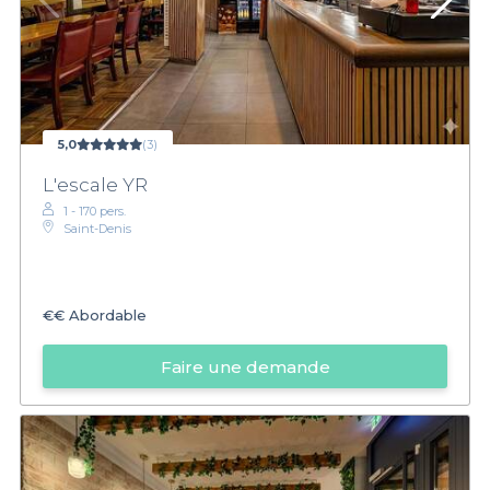
5,0
(3)
L'escale YR
1 - 170 pers.
Saint-Denis
€€
Abordable
Faire une demande