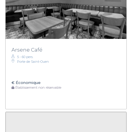
Arsene Café
5 - 60 pers.
Porte de Saint-Ouen
€
Économique
Établissement non réservable