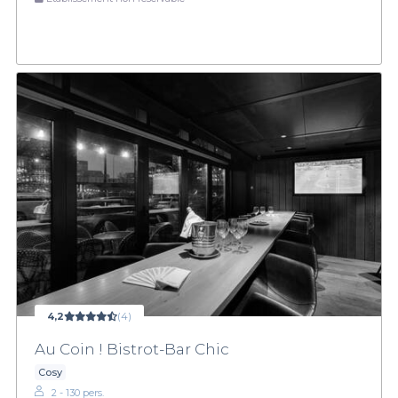
4,2
(4)
Au Coin ! Bistrot-Bar Chic
Cosy
2 - 130 pers.