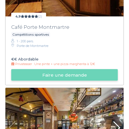
4,9
(2)
Café Porte Montmartre
Compétitions sportives
1 - 200 pers.
Porte de Montmartre
€€
Abordable
Privateaser :
Une pinte + une pizza margherita à 12€
Faire une demande