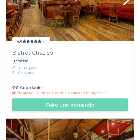
4,8
(2)
Bistrot Chez soi
Terrasse
10 - 80 pers.
Épinettes
€€
Abordable
Privateaser :
Pinte de blonde à 4 euros en Happy Hour
Faire une demande