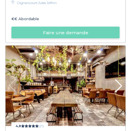
Clignancourt-Jules Joffrin
€€
Abordable
Faire une demande
4,8
(21)