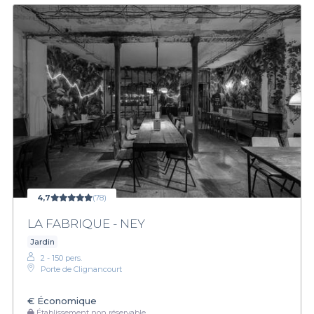
4,7
(78)
LA FABRIQUE - NEY
Jardin
2 - 150 pers.
Porte de Clignancourt
€
Économique
Établissement non réservable