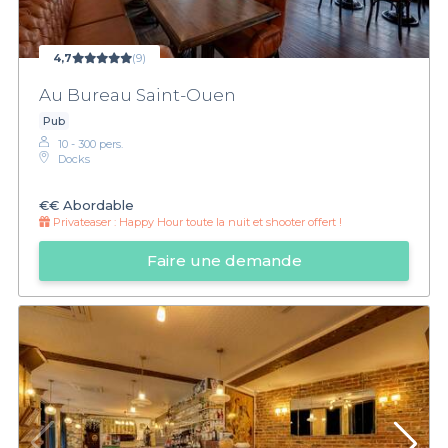
4,7
(9)
Au Bureau Saint-Ouen
Pub
10 - 300 pers.
Docks
€€
Abordable
Privateaser :
Happy Hour toute la nuit et shooter offert !
Faire une demande