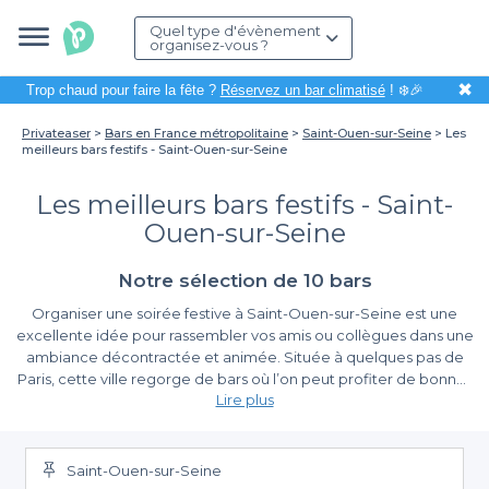
Quel type d'évènement
organisez-vous ?
✖
Trop chaud pour faire la fête ?
Réservez un bar climatisé
! ❄️🎉
Privateaser
Bars en France métropolitaine
Saint-Ouen-sur-Seine
Les
meilleurs bars festifs - Saint-Ouen-sur-Seine
Les meilleurs bars festifs - Saint-
Ouen-sur-Seine
Notre sélection de 10 bars
Organiser une soirée festive à Saint-Ouen-sur-Seine est une
excellente idée pour rassembler vos amis ou collègues dans une
ambiance décontractée et animée. Située à quelques pas de
Paris, cette ville regorge de bars où l’on peut profiter de bonnes
Lire plus
musiques, de cocktails savoureux et d'une atmosphère
conviviale. Cependant, trouver le lieu parfait pour votre
Une réservation facilitée
événement peut parfois représenter un véritable défi. C'est ici
que Privateaser entre en scène, en vous simplifiant la tâche !
Saint-Ouen-sur-Seine
Grâce à Privateaser, nous mettons à votre disposition une