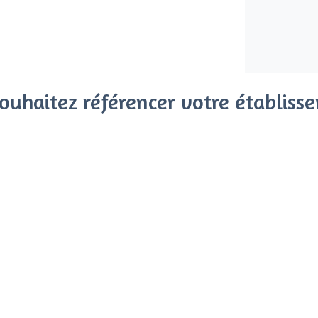
ouhaitez référencer votre établiss
x clients parmi le million de visiteurs qui viennent sur Privat
 sans engagement, vous payez un montant fixe sans risque de vo
Référencer mon établissement
Déjà client
Montolivet - Types de lieux
<
Les meilleurs bars - Montolivet, Marsei
Les meilleurs bars dansants - Montolivet