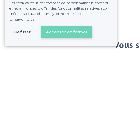
Les cookies nous permettent de personnaliser le contenu
et les annonces, d'offrir des fonctionnalités relatives aux
médias sociaux et d'analyser notre trafic.
En savoir plus
Refuser
Accepter et fermer
Vous s
Gagnez de nombreu
Pas de commissions et
Montolivet - Alentours
<
Les meilleurs bars festifs - 12e Arrondissement, Marseille