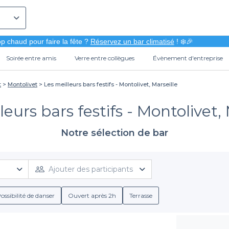
p chaud pour faire la fête ?
Réservez un bar climatisé
! ❄️🎉
Soirée entre amis
Verre entre collègues
Évènement d'entreprise
t
Montolivet
Les meilleurs bars festifs - Montolivet, Marseille
leurs bars festifs - Montolivet, 
Notre sélection de bar
Ajouter des participants
ossibilité de danser
Ouvert après 2h
Terrasse