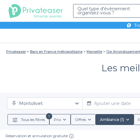
Quel type d'évènement
organisez-vous ?
Tro
Privateaser
Bars en France métropolitaine
Marseille
12e Arrondissemen
Les meil
Montolivet
Ajouter une date
1
Tous les filtres
Prix
Offres
Ambiance (1)
P
Réservation et annulation gratuite