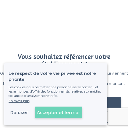
Vous souhaitez référencer votre
établissement ?
Le respect de votre vie privée est notre
Gagnez de nombreux clients parmi le million de visiteurs qui viennent
sur Privateaser chaque mois.
priorité
Pas de commissions et sans engagement, vous payez un montant
Les cookies nous permettent de personnaliser le contenu et
fixe sans risque de voir déraper la facture.
les annonces, d'offrir des fonctionnalités relatives aux médias
sociaux et d'analyser notre trafic.
En savoir plus
Référencer mon établissement
Refuser
Accepter et fermer
Déjà client