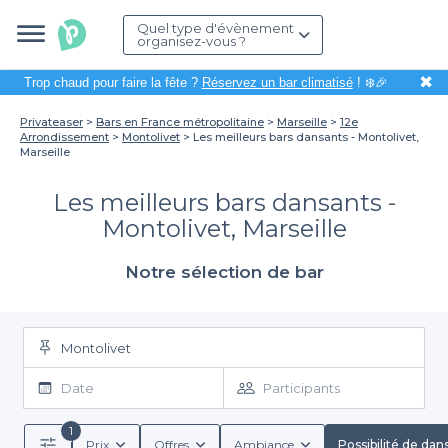
Quel type d'évènement
organisez-vous ?
✖
Trop chaud pour faire la fête ?
Réservez un bar climatisé
! ❄️🎉
Privateaser
Bars en France métropolitaine
Marseille
12e
Arrondissement
Montolivet
Les meilleurs bars dansants - Montolivet,
Marseille
Les meilleurs bars dansants -
Montolivet, Marseille
Notre sélection de bar
Montolivet
Date
Participants
1
Prix
Offres
Ambiance
Possibilité de dan