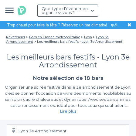
Quel type d'évènement
organisez-vous ?
✖
Trop chaud pour faire la fête ?
Réservez un bar climatisé
! ❄️🎉
Privateaser
Bars en France métropolitaine
Lyon
Lyon 3e
Arrondissement
Les meilleurs bars festifs - Lyon 3e Arrondissement
Les meilleurs bars festifs - Lyon 3e
Arrondissement
Notre sélection de 18 bars
Organiser une soirée festive dans le 3e arrondissement de Lyon,
c’est se donner l’occasion de vivre des moments inoubliables au
sein d’un cadre chaleureux et dynamique. Avec ses bars animés,
cet arrondissement est idéal pour tous ceux qui souhaitent
Lire plus
célébrer un anniversaire, un afterwork ou simplement se
retrouver entre amis autour d’un verre. Que vous soyez amateur
La simplicité de la réservation
de cocktails créatifs, de bières artisanales ou de musique
entraînante, vous trouverez ici l’atmosphère parfaite pour faire
Lyon 3e Arrondissement
Chez Privateaser, nous comprenons que l’organisation d’un
de votre événement une réussite.