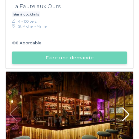
La Faute aux Ours
Bar à cocktails
4 - 100 pers.
St Michel - Mairie
€€
Abordable
Faire une demande