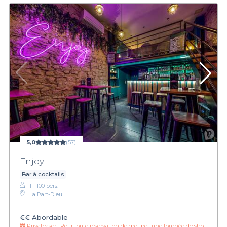
5,0
(57)
Enjoy
Bar à cocktails
1 - 100 pers.
La Part-Dieu
€€
Abordable
Privateaser :
Pour toute réservation de groupe : une tournée de shot offerte !