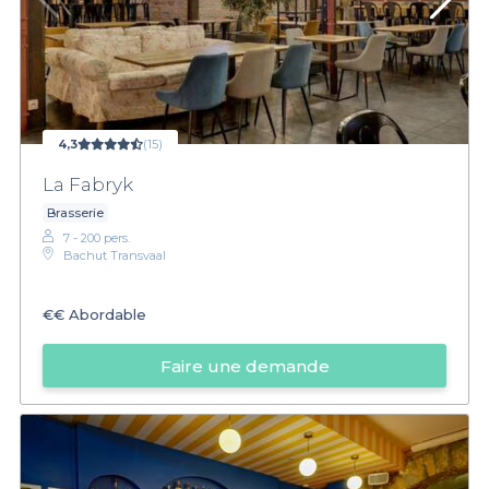
4,3
(15)
La Fabryk
Brasserie
7 - 200 pers.
Bachut Transvaal
€€
Abordable
Faire une demande