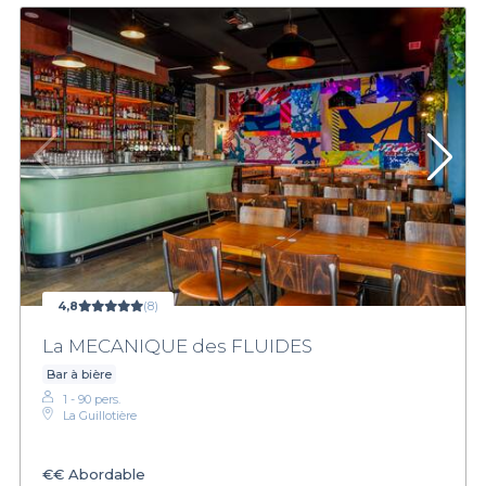
4,8
(8)
La MECANIQUE des FLUIDES
Bar à bière
1 - 90 pers.
La Guillotière
€€
Abordable