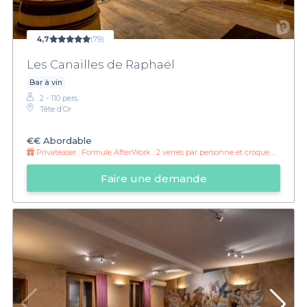
4,7
(79)
Les Canailles de Raphaël
Bar à vin
2 - 110 pers.
Tête d’Or
€€
Abordable
Privateaser :
Formule AfterWork : 2 verres par personne et croque monsieur truffé !
Faire une demande