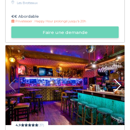
Les Brotteaux
€€
Abordable
Privateaser :
Happy Hour prolongé jusqu'à 20h
Faire une demande
4,9
(37)