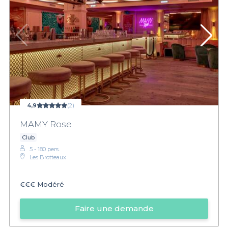
4,9
(2)
MAMY Rose
Club
5 - 180 pers.
Les Brotteaux
€€€
Modéré
Faire une demande