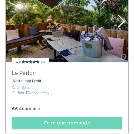
4,8
(15)
Le Parloir
Restaurant Festif
2 - 60 pers.
Tête d'Or-Foch-Vitton
€€
Abordable
Faire une demande