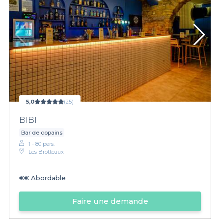
5,0
(25)
BIBI
Bar de copains
1 - 80 pers.
Les Brotteaux
€€
Abordable
Faire une demande