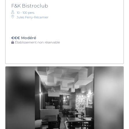
F&K Bistroclub
10 - 100 pers.
Jules Ferry-Récamier
€€€
Modéré
Établissement non réservable