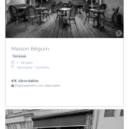
Maison Béguin
Terrasse
1 - 100 pers.
Stalingrad - Lamothe
€€
Abordable
Établissement non réservable