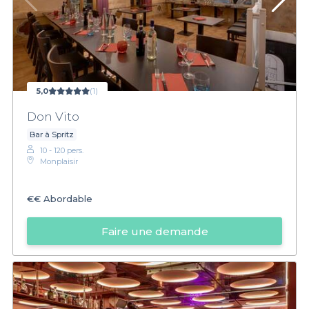
5,0
(1)
Don Vito
Bar à Spritz
10 - 120 pers.
Monplaisir
€€
Abordable
Faire une demande