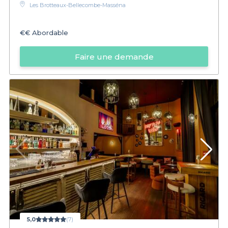
Les Brotteaux-Bellecombe-Masséna
€€
Abordable
Faire une demande
5,0
(7)