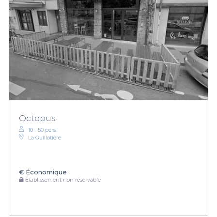
Octopus
10 - 50 pers.
La Guillotière
€
Économique
Établissement non réservable