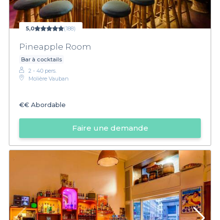
5,0
(188)
Pineapple Room
Bar à cocktails
2 - 40 pers.
Molière Vauban
€€
Abordable
Faire une demande