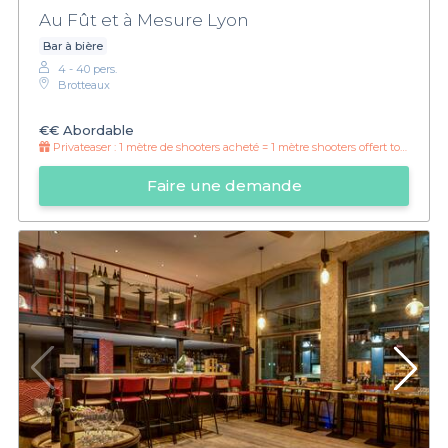
Au Fût et à Mesure Lyon
Bar à bière
4 - 40 pers.
Brotteaux
€€
Abordable
Privateaser :
1 mètre de shooters acheté = 1 mètre shooters offert toutes les 30 minutes !
Faire une demande