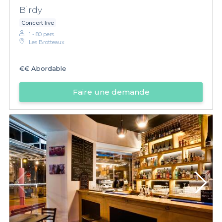
Birdy
Concert live
1 - 80 pers.
Les Brotteaux
€€
Abordable
Faire une demande