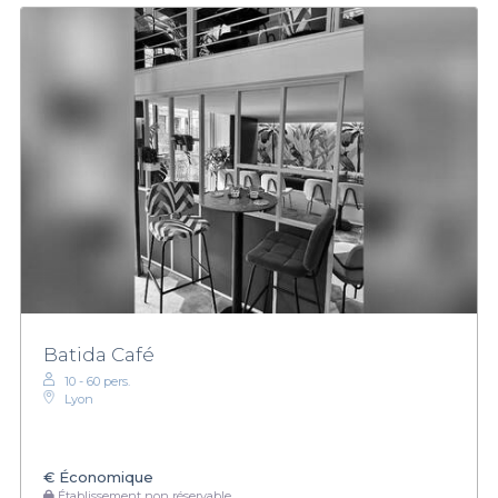
Batida Café
10 - 60 pers.
Lyon
€
Économique
Établissement non réservable