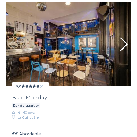
5,0
(4)
Blue Monday
Bar de quartier
4 - 60 pers.
La Guillotière
€€
Abordable