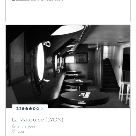
3,3
(6)
La Marquise (LYON)
1 - 200 pers.
Lyon