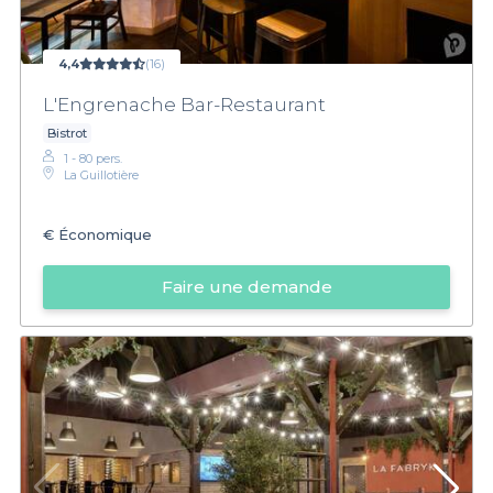
4,4
(16)
L'Engrenache Bar-Restaurant
Bistrot
1 - 80 pers.
La Guillotière
€
Économique
Faire une demande