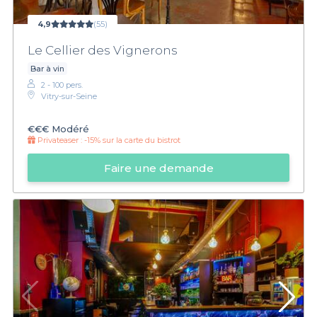
4,9
(55)
Le Cellier des Vignerons
Bar à vin
2 - 100 pers.
Vitry-sur-Seine
€€€
Modéré
Privateaser :
-15% sur la carte du bistrot
Faire une demande