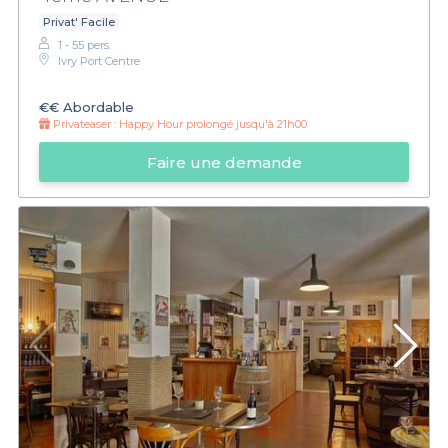
Privat' Facile
1 - 55 pers.
Ivry Port Centre
€€
Abordable
Privateaser :
Happy Hour prolongé jusqu'à 21h00
Faire une demande