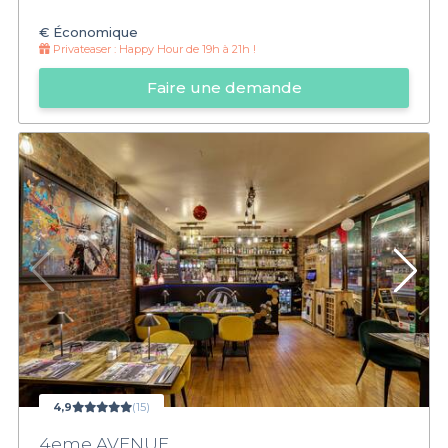
€
Économique
Privateaser :
Happy Hour de 19h à 21h !
Faire une demande
4,9
(15)
4eme AVENUE