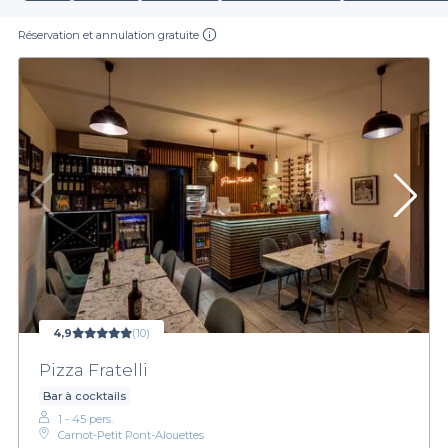
Réservation et annulation gratuite
4,9
(10)
Pizza Fratelli
Bar à cocktails
1 - 45 pers.
Carnot-Petit Pont-Alouettes