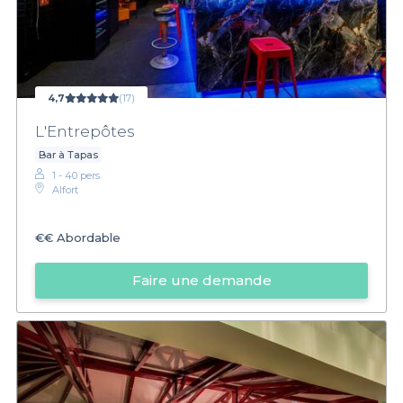
4,7
(17)
L'Entrepôtes
Bar à Tapas
1 - 40 pers.
Alfort
€€
Abordable
Faire une demande