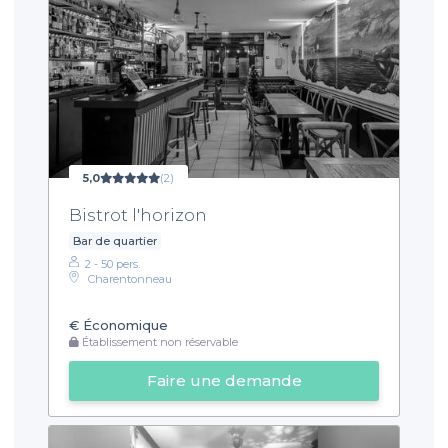
5,0
(2)
Bistrot l'horizon
Bar de quartier
2 - 50 pers.
Charentonneau
€
Économique
Établissement non réservable
Faire une demande