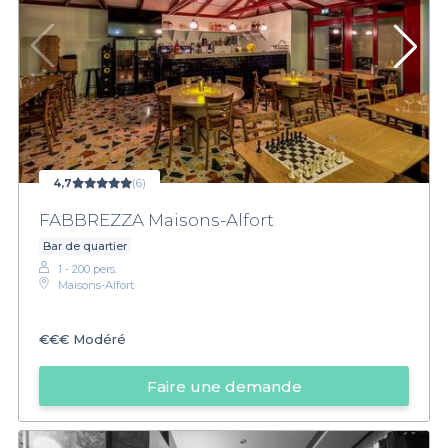
4,7
(6)
FABBREZZA Maisons-Alfort
Bar de quartier
1 - 200 pers.
Maisons-Alfort
€€€
Modéré
Faire une demande