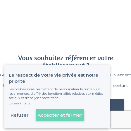
Vous souhaitez référencer votre
établissement ?
Le respect de votre vie privée est notre
Gagnez de nombreux clients parmi le million de visiteurs qui viennent
sur Privateaser chaque mois.
priorité
Pas de commissions et sans engagement, vous payez un montant
Les cookies nous permettent de personnaliser le contenu et
fixe sans risque de voir déraper la facture.
les annonces, d'offrir des fonctionnalités relatives aux médias
sociaux et d'analyser notre trafic.
En savoir plus
Référencer mon établissement
Refuser
Accepter et fermer
Déjà client