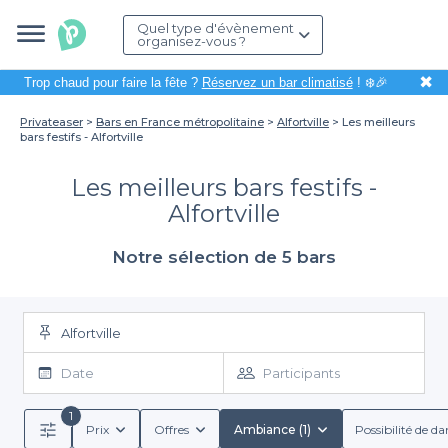
Quel type d'évènement
organisez-vous ?
✖
Trop chaud pour faire la fête ?
Réservez un bar climatisé
! ❄️🎉
Privateaser
Bars en France métropolitaine
Alfortville
Les meilleurs
bars festifs - Alfortville
Les meilleurs bars festifs -
Alfortville
Notre sélection de 5 bars
Alfortville
Date
Participants
1
Prix
Offres
Ambiance (1)
Possibilité de da