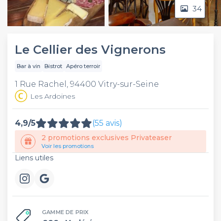
34
Video
Le Cellier des Vignerons
Bar à vin
Bistrot
Apéro terroir
1 Rue Rachel, 94400 Vitry-sur-Seine
Les Ardoines
4,9/5
(55 avis)
2 promotions exclusives Privateaser
Voir les promotions
Liens utiles
GAMME DE PRIX