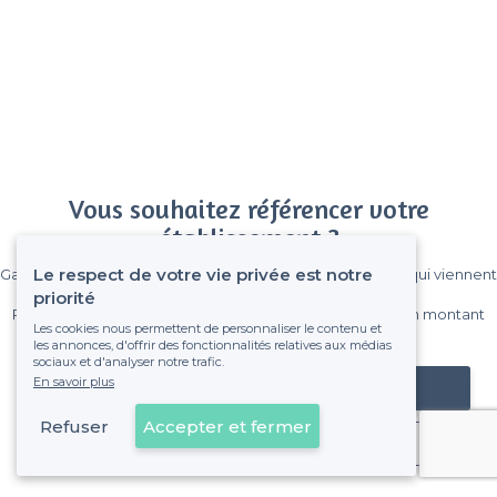
Vous souhaitez référencer votre
établissement ?
Le respect de votre vie privée est notre
Gagnez de nombreux clients parmi le million de visiteurs qui viennent
sur Privateaser chaque mois.
priorité
Pas de commissions et sans engagement, vous payez un montant
Les cookies nous permettent de personnaliser le contenu et
fixe sans risque de voir déraper la facture.
les annonces, d'offrir des fonctionnalités relatives aux médias
sociaux et d'analyser notre trafic.
En savoir plus
Référencer mon établissement
Refuser
Accepter et fermer
Déjà client