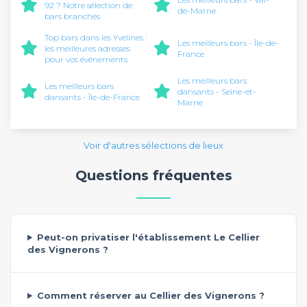
92 ? Notre sélection de
de-Marne
bars branchés
Top bars dans les Yvelines :
Les meilleurs bars - Île-de-
les meilleures adresses
France
pour vos événements
Les meilleurs bars
Les meilleurs bars
dansants - Seine-et-
dansants - Île-de-France
Marne
Voir d'autres sélections de lieux
Questions fréquentes
Peut-on privatiser l'établissement Le Cellier
des Vignerons ?
Comment réserver au Cellier des Vignerons ?