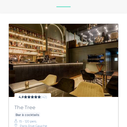
4,8
(42)
The Tree
Bar à cocktails
15 - 120 pers.
Paris Rive Gauche