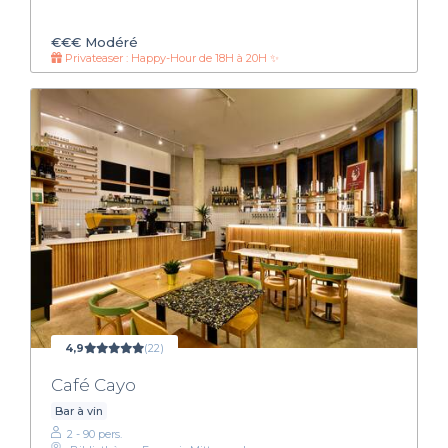
€€€
Modéré
Privateaser : Happy-Hour de 18H à 20H ✨
4,9
(22)
Café Cayo
Bar à vin
2 - 90 pers.