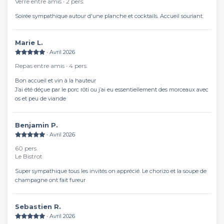
Verre entre amis ∙ 2 pers.
Soirée sympathique autour d'une planche et cocktails. Accueil souriant.
Marie L.
∙ Avril 2026
Repas entre amis ∙ 4 pers.
Bon accueil et vin à la hauteur
J’ai été déçue par le porc rôti ou j’ai eu essentiellement des morceaux avec
os et peu de viande
Benjamin P.
∙ Avril 2026
60 pers.
Le Bistrot
Super sympathique tous les invités on apprécié. Le chorizo et la soupe de
champagne ont fait fureur
Sebastien R.
∙ Avril 2026