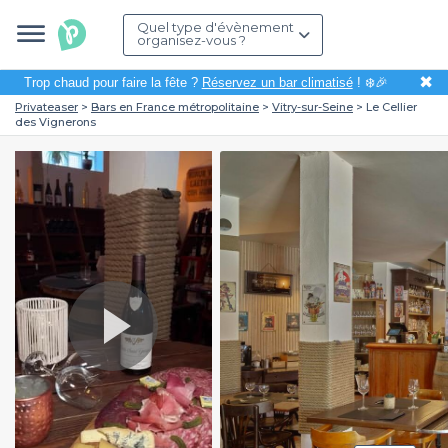
Quel type d'évènement
organisez-vous ?
✖
Trop chaud pour faire la fête ?
Réservez un bar climatisé
! ❄️🎉
Privateaser
Bars en France métropolitaine
Vitry-sur-Seine
Le Cellier
des Vignerons
Play