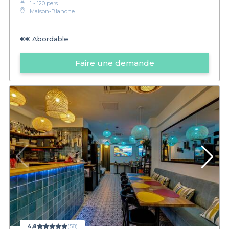
1 - 120 pers.
Maison-Blanche
€€
Abordable
Faire une demande
4,8
(58)