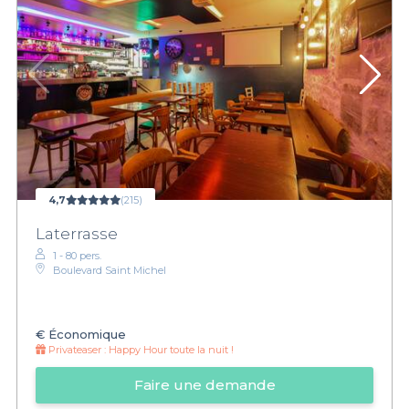
4,7
(215)
Laterrasse
1 - 80 pers.
Boulevard Saint Michel
€
Économique
Privateaser :
Happy Hour toute la nuit !
Faire une demande