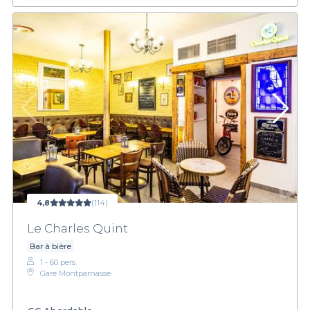
4,8
(114)
Le Charles Quint
Bar à bière
1 - 60 pers.
Gare Montparnasse