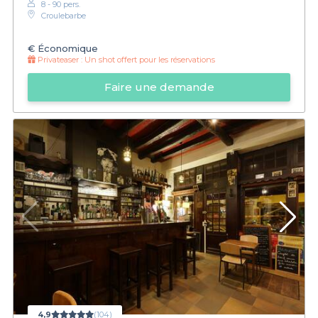
8 - 90 pers.
Croulebarbe
€
Économique
Privateaser :
Un shot offert pour les réservations
Faire une demande
4,9
(104)