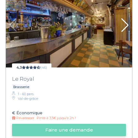
4,3
(46)
Le Royal
Brasserie
1 - 60 pers.
Val-de-grâce
€
Économique
Privateaser :
Pinte à 3,5€ jusqu'à 2h !
Faire une demande