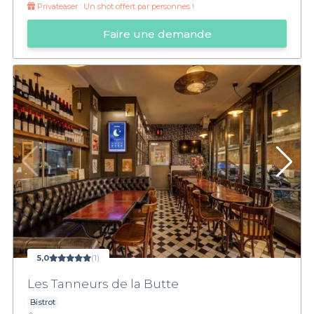
Privateaser :
Un shot offert par personnes !
Faire une demande
5,0
(1)
Les Tanneurs de la Butte
Bistrot