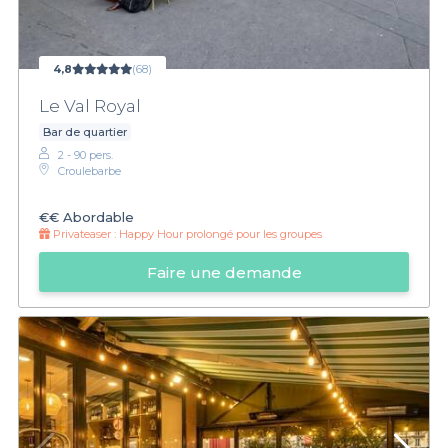
4,8
(68)
Le Val Royal
Bar de quartier
2 - 90 pers.
Croulebarbe
€€
Abordable
Privateaser :
Happy Hour prolongé pour les groupes
Faire une demande