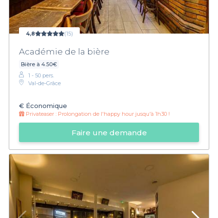
4,8
(15)
Académie de la bière
Bière à 4.50€
1 - 50 pers.
Val-de-Grâce
€
Économique
Privateaser :
Prolongation de l'happy hour jusqu'à 1h30 !
Faire une demande