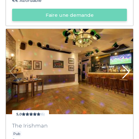
€€
Abordable
Faire une demande
5,0
(6)
The Irishman
Pub