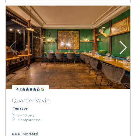
4,2
Quartier Vavin
Terrasse
6 - 40 pers.
Montparnasse
€€€
Modéré