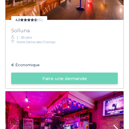
4,5
(52)
Solluna
2 - 80 pers.
Notre-Dame-des-Champs
€
Économique
Faire une demande