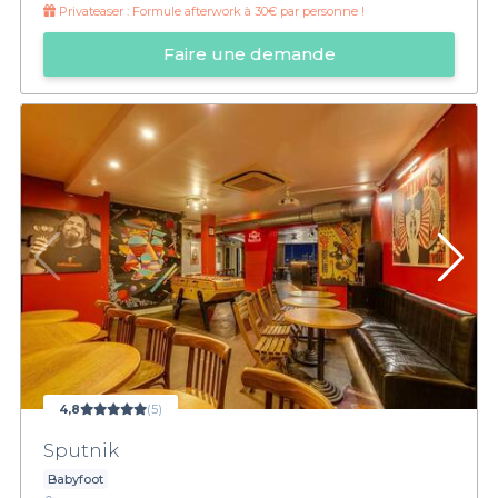
Privateaser :
Formule afterwork à 30€ par personne !
Faire une demande
4,8
(5)
Sputnik
Babyfoot