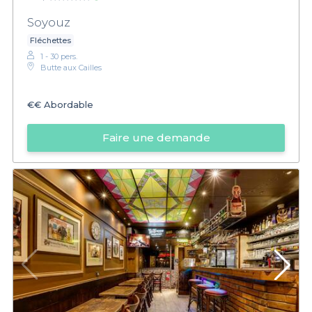
Soyouz
Fléchettes
1 - 30 pers.
Butte aux Cailles
€€
Abordable
Faire une demande