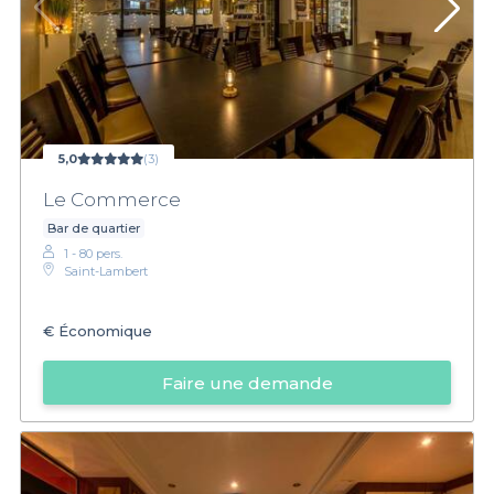
5,0
(3)
Le Commerce
Bar de quartier
1 - 80 pers.
Saint-Lambert
€
Économique
Faire une demande