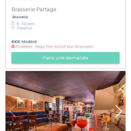
Brasserie Partage
Brasserie
8 - 140 pers.
Plaisance
€€€
Modéré
Privateaser :
Happy Hour exclusif pour les groupes !
Faire une demande