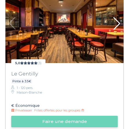
5,0
(3)
Le Gentilly
Pinte à 3.5€
1 - 120 pers.
Maison‑Blanche
€
Économique
Privateaser :
Frites offertes pour les groupes 🍟
Faire une demande