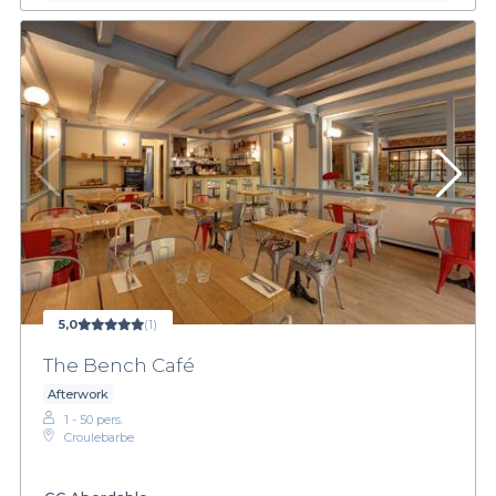
5,0
(1)
The Bench Café
Afterwork
1 - 50 pers.
Croulebarbe