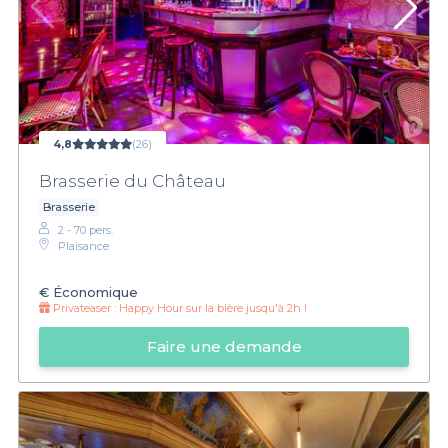
4,8
(26)
Brasserie du Château
Brasserie
2 - 70 pers.
Plaisance
€
Économique
Privateaser :
Happy Hour sur la bière jusqu'à 2h !
Faire une demande