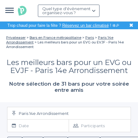
Quel type d'évènement
organisez-vous ?
✖
Trop chaud pour faire la fête ?
Réservez un bar climatisé
! ❄️🎉
Privateaser
Bars en France métropolitaine
Paris
Paris 14e
Arrondissement
Les meilleurs bars pour un EVG ou EVJF - Paris 14e
Arrondissement
Les meilleurs bars pour un EVG ou
EVJF - Paris 14e Arrondissement
Notre sélection de 31 bars pour votre soirée
entre amis
Paris 14e Arrondissement
Date
Participants