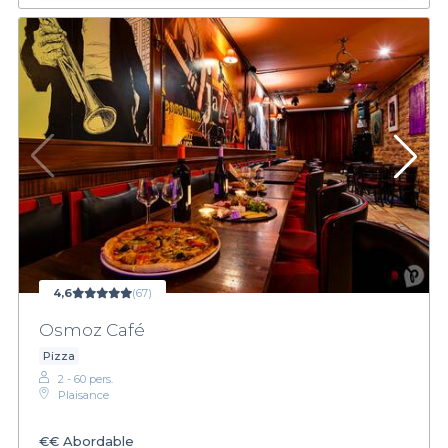
4,6
(67)
Osmoz Café
Pizza
2 - 60 pers.
Plaisance
€€
Abordable