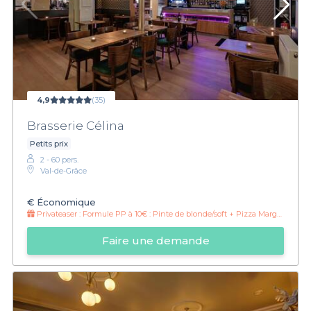
4,9
(35)
Brasserie Célina
Petits prix
2 - 60 pers.
Val-de-Grâce
€
Économique
Privateaser :
Formule PP à 10€ : Pinte de blonde/soft + Pizza Margherita
Faire une demande