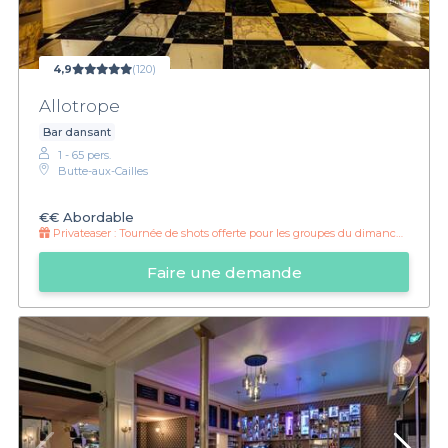
4,9
(120)
Allotrope
Bar dansant
1 - 65 pers.
Butte-aux-Cailles
€€
Abordable
Privateaser :
Tournée de shots offerte pour les groupes du dimanche au vendredi inclus
Faire une demande