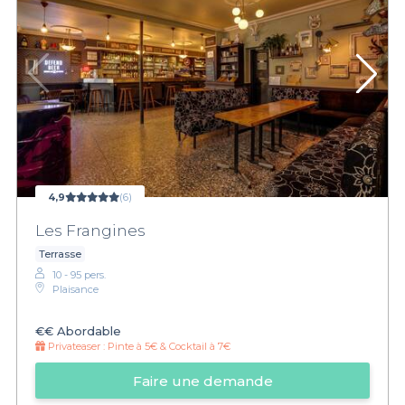
4,9
(6)
Les Frangines
Terrasse
10 - 95 pers.
Plaisance
€€
Abordable
Privateaser :
Pinte à 5€ & Cocktail à 7€
Faire une demande