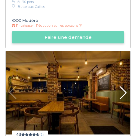
8 - 70 pers.
Butte‑aux‑Cailles
€€€
Modéré
Privateaser :
Réduction sur les boissons 🍸
Faire une demande
4,5
(2)