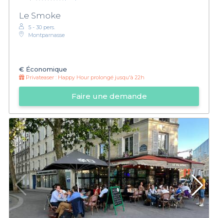
Le Smoke
5 - 30 pers.
Montparnasse
€
Économique
Privateaser :
Happy Hour prolongé jusqu'à 22h
Faire une demande