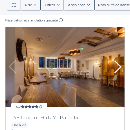
Prix
Offres
Ambiance
Possibilité de danse
Réservation et annulation gratuite
4,7
Restaurant HaTaYa Paris 14
Bar à vin