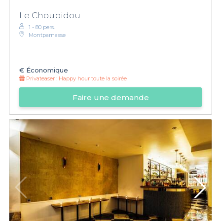
Le Choubidou
1 - 80 pers.
Montparnasse
€
Économique
Privateaser :
Happy hour toute la soirée
Faire une demande