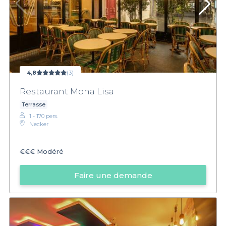
4,8
(3)
Restaurant Mona Lisa
Terrasse
1 - 170 pers.
Necker
€€€
Modéré
Faire une demande