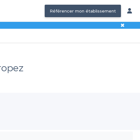
Référencer mon établissement
✖
Tropez