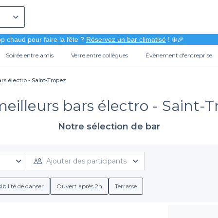
p chaud pour faire la fête ?
Réservez un bar climatisé
! ❄️🎉
Soirée entre amis
Verre entre collègues
Évènement d'entreprise
ars électro - Saint-Tropez
eilleurs bars électro - Saint-
Notre sélection de bar
Ajouter des participants
ibilité de danser
Ouvert après 2h
Terrasse