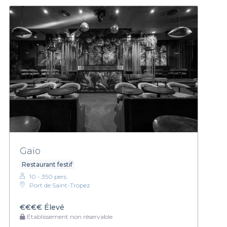
Gaïo
Restaurant festif
10 - 350 pers.
Port de Saint-Tropez
€€€€
Élevé
Établissement non réservable