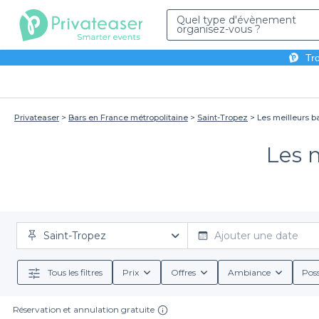
Quel type d'évènement
organisez-vous ?
Tro
Privateaser
Bars en France métropolitaine
Saint-Tropez
Les meilleurs b
Les m
Saint-Tropez
Ajouter une date
Tous les filtres
Prix
Offres
Ambiance
Poss
Réservation et annulation gratuite