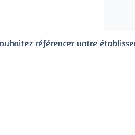
ouhaitez référencer votre établiss
x clients parmi le million de visiteurs qui viennent sur Privat
 sans engagement, vous payez un montant fixe sans risque de vo
Référencer mon établissement
Déjà client