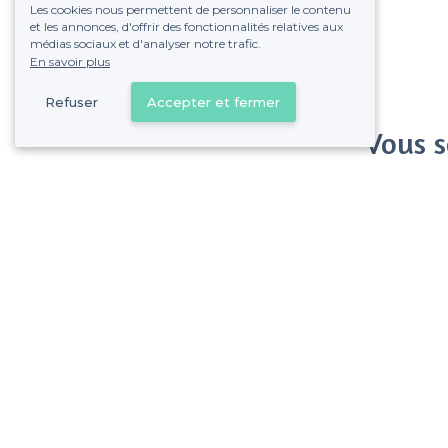
Les cookies nous permettent de personnaliser le contenu
et les annonces, d'offrir des fonctionnalités relatives aux
médias sociaux et d'analyser notre trafic.
En savoir plus
Refuser
Accepter et fermer
Vous s
Gagnez de nombreu
Pas de commissions et
Saint-Tropez - Types de lieux
<
Les meilleurs bars - Saint-Tropez
Les meilleurs bars boîtes - Saint-Tropez