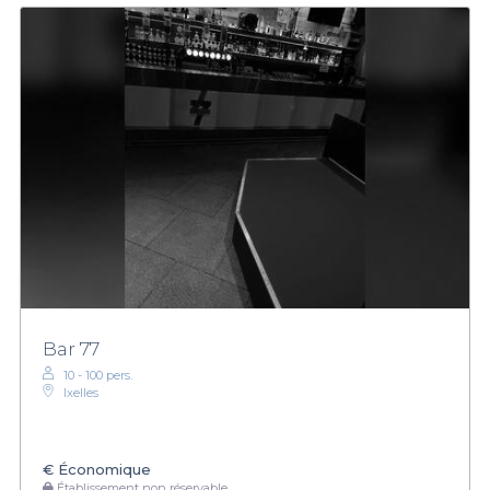
Bar 77
10 - 100 pers.
Ixelles
€
Économique
Établissement non réservable