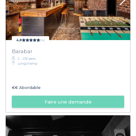
4,8
(4)
Barabar
2 - 250 pers.
Longchamp
€€
Abordable
Faire une demande