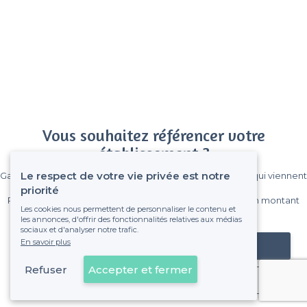
Vous souhaitez référencer votre
établissement ?
Le respect de votre vie privée est notre
Gagnez de nombreux clients parmi le million de visiteurs qui viennent
sur Privateaser chaque mois.
priorité
Pas de commissions et sans engagement, vous payez un montant
Les cookies nous permettent de personnaliser le contenu et
fixe sans risque de voir déraper la facture.
les annonces, d'offrir des fonctionnalités relatives aux médias
sociaux et d'analyser notre trafic.
En savoir plus
Référencer mon établissement
Refuser
Accepter et fermer
Déjà client