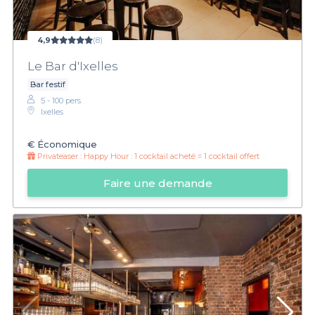
4,9
(8)
Le Bar d'Ixelles
Bar festif
5 - 100 pers.
Ixelles
€
Économique
Privateaser :
Happy Hour : 1 cocktail acheté = 1 cocktail offert
Faire une demande