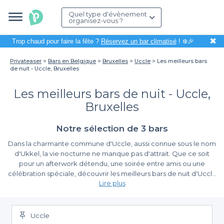
Quel type d'évènement
organisez-vous ?
✖
Trop chaud pour faire la fête ?
Réservez un bar climatisé
! ❄️🎉
Privateaser
Bars en Belgique
Bruxelles
Uccle
Les meilleurs bars
de nuit - Uccle, Bruxelles
Les meilleurs bars de nuit - Uccle,
Bruxelles
Notre sélection de 3 bars
Dans la charmante commune d'Uccle, aussi connue sous le nom
d'Ukkel, la vie nocturne ne manque pas d'attrait. Que ce soit
pour un afterwork détendu, une soirée entre amis ou une
célébration spéciale, découvrir les meilleurs bars de nuit d'Uccle
Lire plus
est une expérience incontournable. Ici, la convivialité s’allie à une
atmosphère chaleureuse, idéale pour passer des moments
Un choix varié à portée de main
mémorables.
Uccle
Organiser une soirée dans un bar peut rapidement devenir un