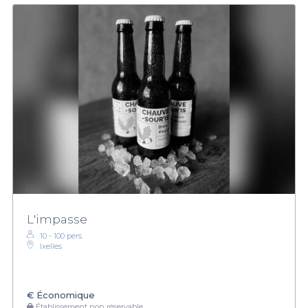
L'impasse
10 - 100 pers.
Ixelles
€
Économique
Établissement non réservable