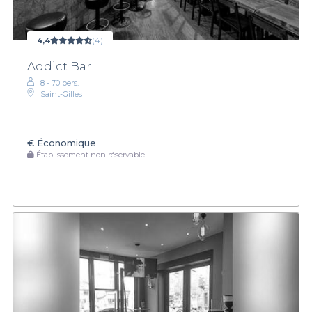
4,4
(4)
Addict Bar
8 - 70 pers.
Saint-Gilles
€
Économique
Établissement non réservable