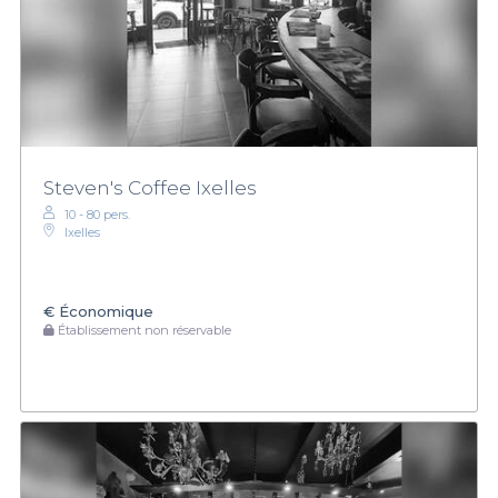
Steven's Coffee Ixelles
10 - 80 pers.
Ixelles
€
Économique
Établissement non réservable