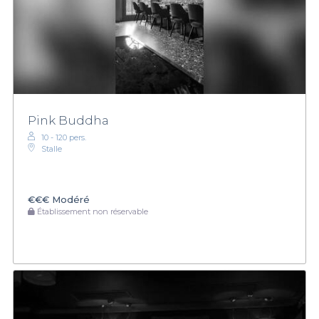
Pink Buddha
10 - 120 pers.
Stalle
€€€
Modéré
Établissement non réservable