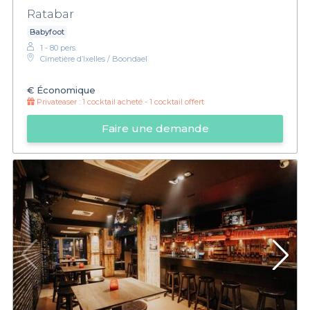
Ratabar
Babyfoot
1 - 80 pers.
Cimetière d’Ixelles / Boondael
€
Économique
Privateaser :
1 cocktail acheté - 1 cocktail offert
Faire une demande