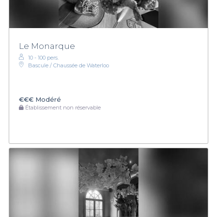
Le Monarque
10 - 100 pers.
Bascule / Chaussée de Waterloo
€€€
Modéré
Établissement non réservable