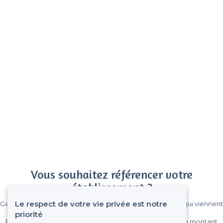
Vous souhaitez référencer votre
établissement ?
Le respect de votre vie privée est notre
Gagnez de nombreux clients parmi le million de visiteurs qui viennent
sur Privateaser chaque mois.
priorité
Pas de commissions et sans engagement, vous payez un montant