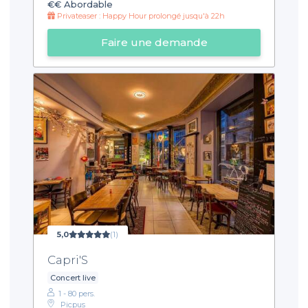
€€
Abordable
Privateaser : Happy Hour prolongé jusqu'à 22h
Faire une demande
5,0
(1)
Capri'S
Concert live
1 - 80 pers.
Picpus