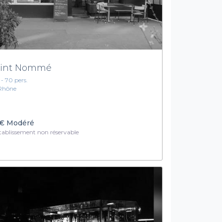
int Nommé
1 - 70 pers.
Rhône
€
Modéré
ablissement non réservable