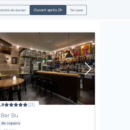
e Lyon. Que vous recherchiez un lieu intime pour un verre ou un 
nt à toutes vos attentes. Nous vous facilitons la vie en central
ibilité de danser
Ouvert après 2h
Terrasse
permettre de réserver en quelques clics.
Diversité des offres et services inclus
 vos événements, que ce soit des groupements pour des anniver
e menús variés qui incluent des boissons alcoolisées et non-alcoo
ment informé des conditions de réservation détaillées, afin de gar
bilités, et avec Privateaser, vous êtes à un clic de la meilleure 
Réservez votre soirée inoubliable
ir un casse-tête. Consultez notre sélection de bars de nuit dans l
venirs mémorables dans l'une des villes les plus dynamiques de 
laissez-vous séduire par l'effervescence nocturne de Lyon !
,8
(23)
 Bar Bu
 de copains