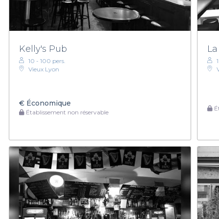
Kelly's Pub
La
10 - 100 pers.
Vieux Lyon
€
Économique
Ét
Établissement non réservable