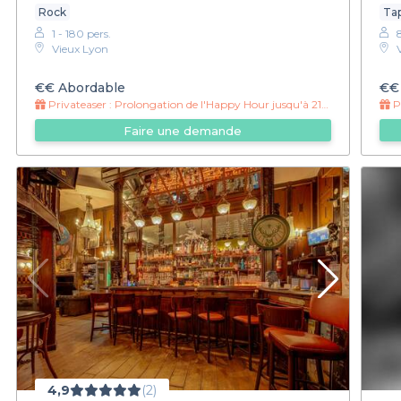
Rock
Ta
1 - 180 pers.
Vieux Lyon
€€
Abordable
€€
Privateaser :
Prolongation de l'Happy Hour jusqu'à 21h !
Pr
Faire une demande
4,9
(2)