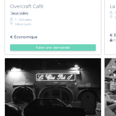
Overcraft Café
La
Jeux vidéo
1 - 100 pers.
Vieux Lyon
€
É
€
Économique
Ét
Faire une demande