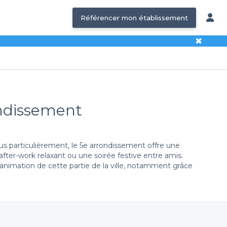
Référencer mon établissement
✖
ondissement
s particulièrement, le 5e arrondissement offre une
fter-work relaxant ou une soirée festive entre amis.
l'animation de cette partie de la ville, notamment grâce
tre plateforme vous permet de parcourir une large