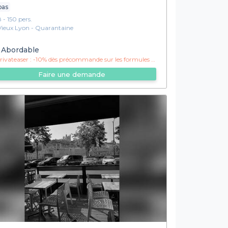
pas
8 - 150 pers.
Vieux Lyon - Quarantaine
Abordable
ivateaser :
-10% dès précommande sur les formules et les boissons !
Faire une demande