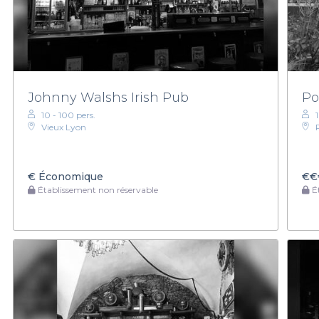
Johnny Walshs Irish Pub
Po
10 - 100 pers.
Vieux Lyon
€
Économique
€€
Établissement non réservable
Ét