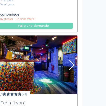
2 - 50 pers.
Vieux Lyon
conomique
ivateaser :
Un shot offert !
Faire une demande
,1
(21)
 Feria (Lyon)