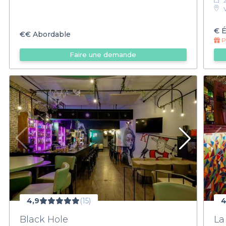
€
É
€€
Abordable
Pr
Faire une demande
4,9
(15)
4
Black Hole
La