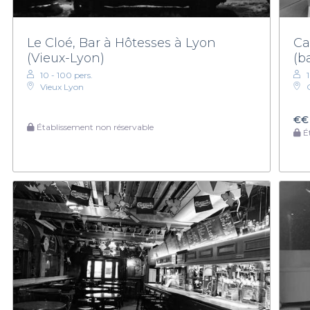
Le Cloé, Bar à Hôtesses à Lyon
Ca
(Vieux-Lyon)
(b
10 - 100 pers.
1
Vieux Lyon
€€
Établissement non réservable
Ét