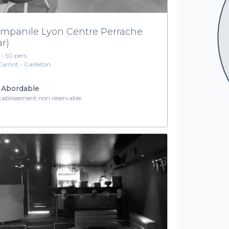
mpanile Lyon Centre Perrache
ar)
 - 50 pers.
Carnot - Gailleton
Abordable
ablissement non réservable