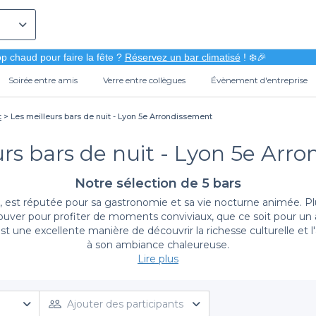
p chaud pour faire la fête ?
Réservez un bar climatisé
! ❄️🎉
Soirée entre amis
Verre entre collègues
Évènement d'entreprise
t
Les meilleurs bars de nuit - Lyon 5e Arrondissement
urs bars de nuit - Lyon 5e Arr
Notre sélection de 5 bars
est réputée pour sa gastronomie et sa vie nocturne animée. Plu
uver pour profiter de moments conviviaux, que ce soit pour un a
t une excellente manière de découvrir la richesse culturelle et 
à son ambiance chaleureuse.
Lire plus
Une plateforme facile pour vos réservations
e rendre votre expérience de réservation fluide et agréable. No
Ajouter des participants