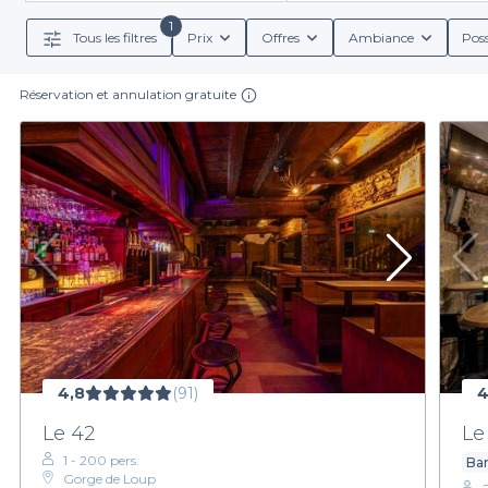
sélection de bars de nuit dans le 5e arrondissement d
nous vous proposons des offres variées qui réponde
1
Tous les filtres
Prix
Offres
Ambiance
Poss
Réservation et annulation gratuite
Nous vous offrons également des services adaptés à
retrouvailles entre amis. Nos bars de nuit disposent d
satisfaire tous vos invités. Vous serez égale
Les nuits lyonnaises sont vibrantes et pleines de possi
Ne laissez pas la planification de votre soirée deven
maintenant. C'est le moment idéal pour créer des sou
4,8
(91)
4
Le 42
Le
1 - 200 pers.
Bar
Gorge de Loup