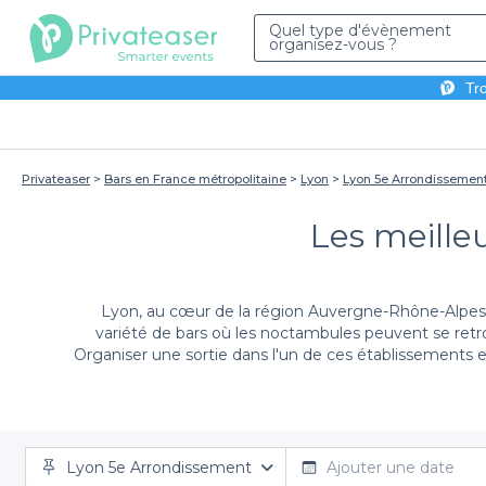
Quel type d'évènement
organisez-vous ?
Tro
Privateaser
Bars en France métropolitaine
Lyon
Lyon 5e Arrondissemen
Les meille
Lyon, au cœur de la région Auvergne-Rhône-Alpes, 
variété de bars où les noctambules peuvent se retro
Organiser une sortie dans l'un de ces établissements es
Lyon 5e Arrondissement
Chez Privateaser, nous comprenons l'importance d
Ajouter une date