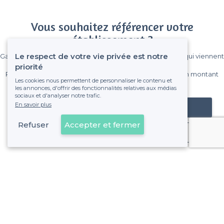
Vous souhaitez référencer votre
établissement ?
Le respect de votre vie privée est notre
Gagnez de nombreux clients parmi le million de visiteurs qui viennent
sur Privateaser chaque mois.
priorité
Pas de commissions et sans engagement, vous payez un montant
Les cookies nous permettent de personnaliser le contenu et
fixe sans risque de voir déraper la facture.
les annonces, d'offrir des fonctionnalités relatives aux médias
sociaux et d'analyser notre trafic.
En savoir plus
Référencer mon établissement
Refuser
Accepter et fermer
Déjà client
Chartres - Types de lieux
<
Les meilleurs bars - Chartres
Les meilleurs bars festifs - Chartres