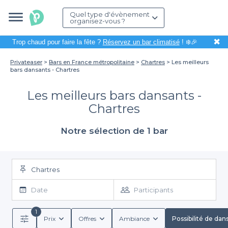
Quel type d'évènement
organisez-vous ?
✖
Trop chaud pour faire la fête ?
Réservez un bar climatisé
! ❄️🎉
Privateaser
Bars en France métropolitaine
Chartres
Les meilleurs
bars dansants - Chartres
Les meilleurs bars dansants -
Chartres
Notre sélection de 1 bar
Chartres
Date
Participants
1
Prix
Offres
Ambiance
Possibilité de dan