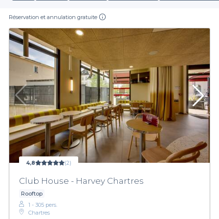
Réservation et annulation gratuite
4,8
(2)
Club House - Harvey Chartres
Rooftop
1 - 305 pers.
Chartres