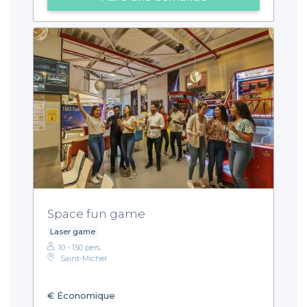
Space fun game
Laser game
10 - 150 pers.
Saint‑Michel
€
Économique