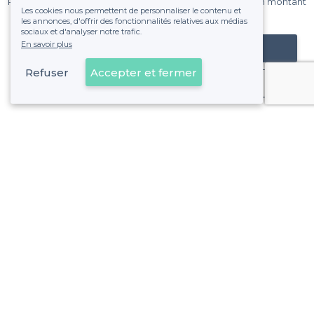
Pas de commissions et sans engagement, vous payez un montant
Les cookies nous permettent de personnaliser le contenu et
fixe sans risque de voir déraper la facture.
les annonces, d'offrir des fonctionnalités relatives aux médias
sociaux et d'analyser notre trafic.
En savoir plus
Référencer mon établissement
Refuser
Accepter et fermer
Déjà client
Auderghem - Alentours
<
Les meilleurs bars dansants - Bruxelles
Auderghem - Types de lieux
<
Les meilleurs bars - Auderghem, Bruxelles
Les meilleurs bars en rooftop - Auderghem, Bruxelles
Les meilleurs bars sportifs - Auderghem, Bruxelles
Les meilleurs bars cosy - Auderghem, Bruxelles