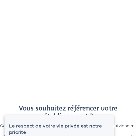
Vous souhaitez référencer votre
établissement ?
Le respect de votre vie privée est notre
Gagnez de nombreux clients parmi le million de visiteurs qui viennent
sur Privateaser chaque mois.
priorité