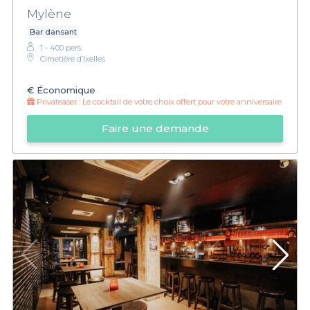
Mylène
Bar dansant
1 - 400 pers.
Cimetière d’Ixelles
€
Économique
Privateaser :
Le cocktail de votre choix offert pour votre anniversaire
Faire une demande