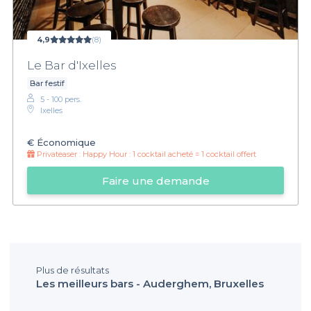
4,9
(8)
Le Bar d'Ixelles
Bar festif
5 - 100 pers.
Ixelles
€
Économique
Privateaser :
Happy Hour : 1 cocktail acheté = 1 cocktail offert
Faire une demande
Plus de résultats
Les meilleurs bars - Auderghem, Bruxelles