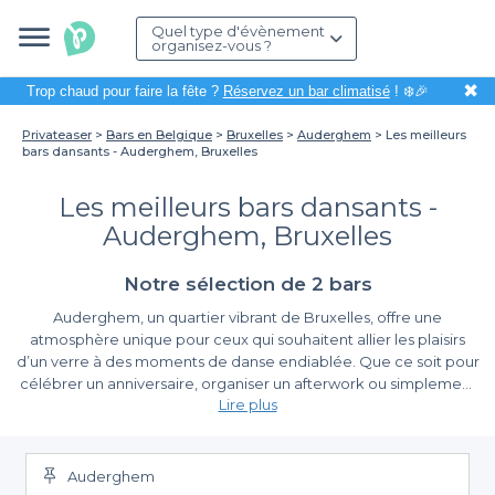
Quel type d'évènement
organisez-vous ?
✖
Trop chaud pour faire la fête ?
Réservez un bar climatisé
! ❄️🎉
Privateaser
Bars en Belgique
Bruxelles
Auderghem
Les meilleurs
bars dansants - Auderghem, Bruxelles
Les meilleurs bars dansants -
Auderghem, Bruxelles
Notre sélection de 2 bars
Auderghem, un quartier vibrant de Bruxelles, offre une
atmosphère unique pour ceux qui souhaitent allier les plaisirs
d’un verre à des moments de danse endiablée. Que ce soit pour
célébrer un anniversaire, organiser un afterwork ou simplement
Lire plus
passer une soirée entre amis, les bars dansants d'Auderghem
sont des lieux incontournables où se mêlent convivialité et
Réservez facilement votre soirée dansante
rythmes effrénés. Grâce à leur ambiance chaleureuse et leurs
Nous sommes ici pour simplifier votre quête de l'endroit idéal.
pistes de danse entraînantes, ces établissements garantissent
Auderghem
Privateaser vous offre une sélection minutieuse des meilleurs
une expérience inoubliable.