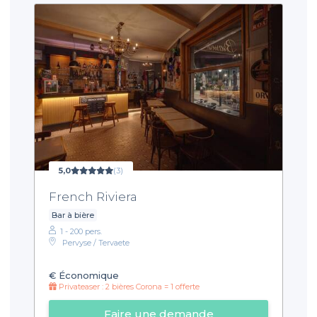
5,0
(3)
French Riviera
Bar à bière
1 - 200 pers.
Pervyse / Tervaete
€
Économique
Privateaser : 2 bières Corona = 1 offerte
Faire une demande