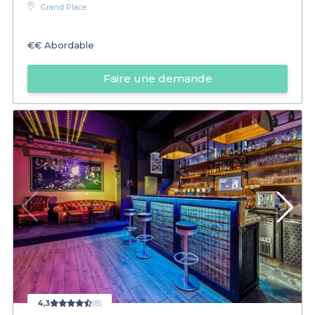
Grand Place
€€
Abordable
Faire une demande
4,3
(8)