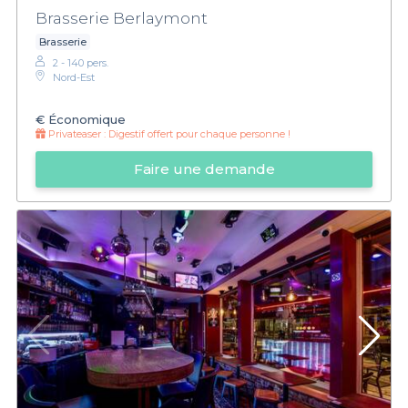
Brasserie Berlaymont
Brasserie
2 - 140 pers.
Nord-Est
€
Économique
Privateaser :
Digestif offert pour chaque personne !
Faire une demande