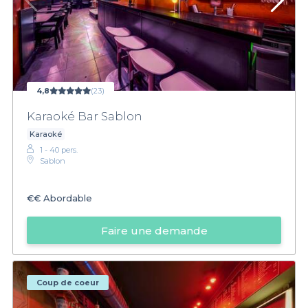
4,8
(23)
Karaoké Bar Sablon
Karaoké
1 - 40 pers.
Sablon
€€
Abordable
Faire une demande
Coup de coeur