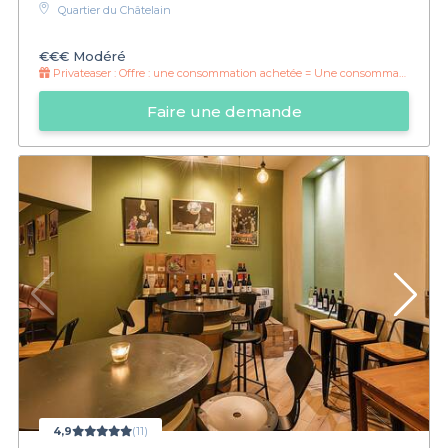
Quartier du Châtelain
€€€
Modéré
Privateaser :
Offre : une consommation achetée = Une consommation offerte
Faire une demande
4,9
(11)