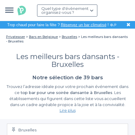
Quel type d'évènement
organisez-vous ?
✖
Trop chaud pour faire la fête ?
Réservez un bar climatisé
! ❄️🎉
Privateaser
Bars en Belgique
Bruxelles
Les meilleurs bars dansants
- Bruxelles
Les meilleurs bars dansants -
Bruxelles
Notre sélection de 39 bars
Trouvez l’adresse idéale pour votre prochain événement dans
ce
top bar pour une soirée dansante à Bruxelles
. Les
établissements qui figurent dans cette liste vous accueillent
dans un cadre agréable propice à la joie et à la convivialité.
Lire plus
Bruxelles : la capitale de la fête
Bruxelles
La capitale belge est réputée pour sa vie nocturne très animée.