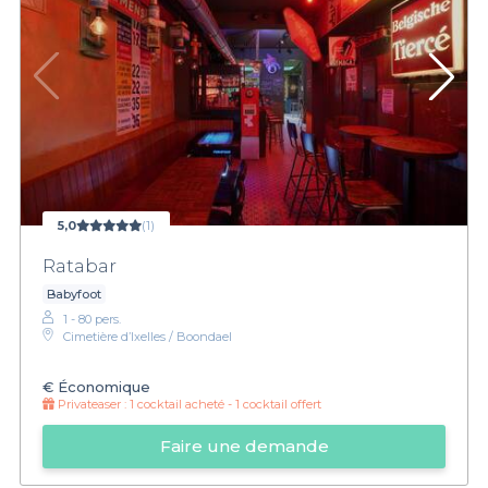
5,0
(1)
Ratabar
Babyfoot
1 - 80 pers.
Cimetière d’Ixelles / Boondael
€
Économique
Privateaser :
1 cocktail acheté - 1 cocktail offert
Faire une demande