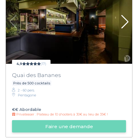
4,9
(17)
Quai des Bananes
Près de 500 cocktails
2 - 60 pers.
Pentagone
€€
Abordable
Privateaser :
Plateau de 10 shooters à 30€ au lieu de 35€ !
Faire une demande