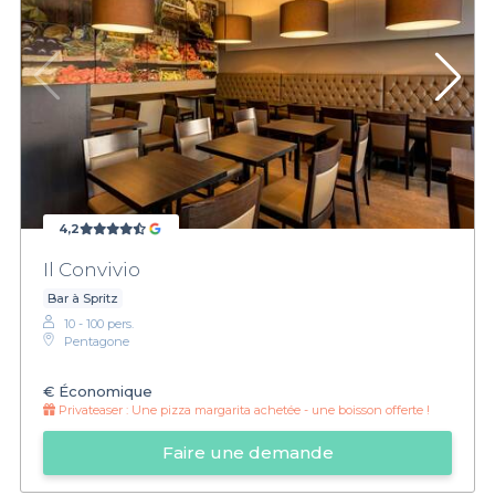
4,2
Il Convivio
Bar à Spritz
10 - 100 pers.
Pentagone
€
Économique
Privateaser :
Une pizza margarita achetée - une boisson offerte !
Faire une demande