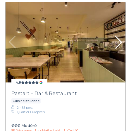
4,8
Pastart – Bar & Restaurant
Cuisine italienne
2 - 55 pers.
Quartier Européen
€€€
Modéré
Privateaser :
1 cocktail acheté = 1 offert 🍹