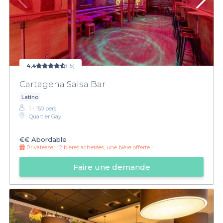
4,4
(15)
Cartagena Salsa Bar
Latino
1 - 150 pers.
Quartier Gay
€€
Abordable
Privateaser :
2 bières achetées, une bière offerte !
Faire une demande