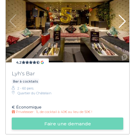
4,2
Lyh's Bar
Bar à cocktails
2 - 60 pers.
Quartier du Châtelain
€
Économique
Privateaser :
1L de cocktail à 40€ au lieu de 50€ !
Faire une demande