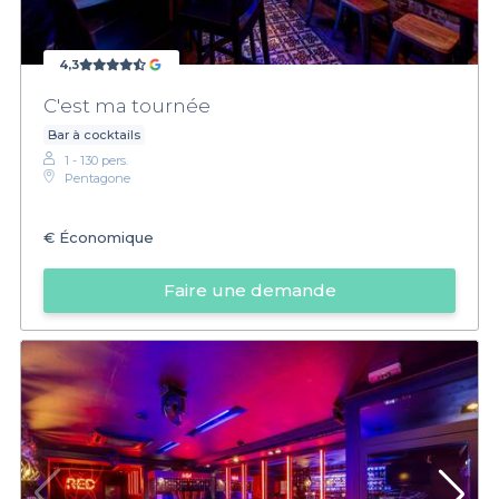
4,3
C'est ma tournée
Bar à cocktails
1 - 130 pers.
Pentagone
€
Économique
Faire une demande