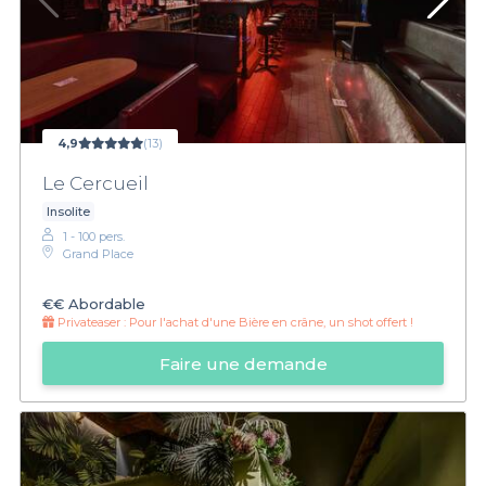
4,9
(13)
Le Cercueil
Insolite
1 - 100 pers.
Grand Place
€€
Abordable
Privateaser :
Pour l'achat d'une Bière en crâne, un shot offert !
Faire une demande