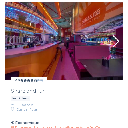
4,5
(89)
Share and fun
Bar à Jeux
1 - 200 pers.
Quartier Royal
€
Économique
Privateaser :
Happy Hour : 2 cocktails achetés = le 3e offert