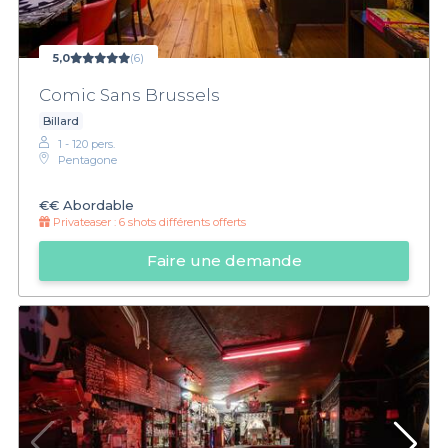
5,0
(6)
Comic Sans Brussels
Billard
1 - 120 pers.
Pentagone
€€
Abordable
Privateaser :
6 shots différents offerts
Faire une demande