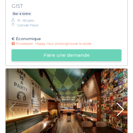
GIST
Bar à bière
10 - 60 pers.
Grande Place
€
Économique
Privateaser :
Happy Hour prolongé toute la soirée
Faire une demande