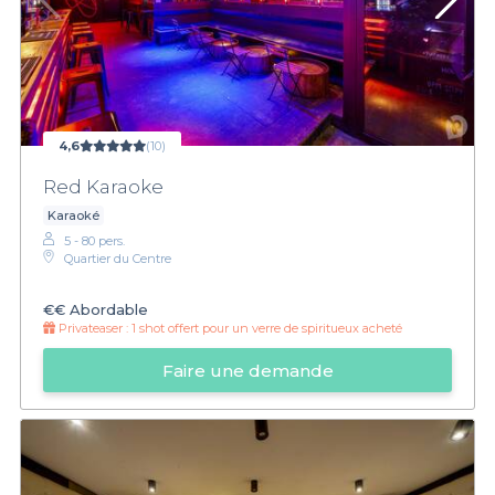
4,6
(10)
Red Karaoke
Karaoké
5 - 80 pers.
Quartier du Centre
€€
Abordable
Privateaser :
1 shot offert pour un verre de spiritueux acheté
Faire une demande