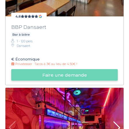
4,6
BBP Dansaert
Bar à bière
1 - 120 pers.
Dansaert
€
Économique
Privateaser :
Tacos à 3€ au lieu de 4.50€ !
Faire une demande