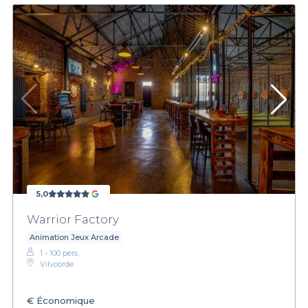
5,0
Warrior Factory
Animation Jeux Arcade
1 - 100 pers.
Vilvoorde
€
Économique