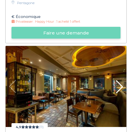
Pentagone
€
Économique
Privateaser :
Happy Hour : 1 acheté 1 offert
Faire une demande
4,9
(11)