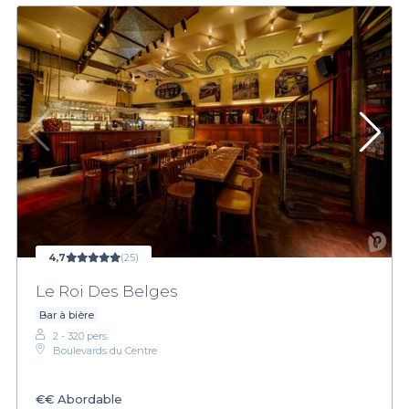
4,7
(25)
Le Roi Des Belges
Bar à bière
2 - 320 pers.
Boulevards du Centre
€€
Abordable