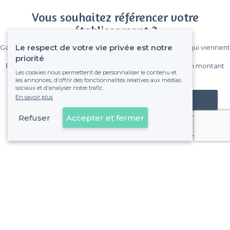
Vous souhaitez référencer votre
établissement ?
Le respect de votre vie privée est notre
Gagnez de nombreux clients parmi le million de visiteurs qui viennent
sur Privateaser chaque mois.
priorité
Pas de commissions et sans engagement, vous payez un montant
Les cookies nous permettent de personnaliser le contenu et
fixe sans risque de voir déraper la facture.
les annonces, d'offrir des fonctionnalités relatives aux médias
sociaux et d'analyser notre trafic.
En savoir plus
Référencer mon établissement
Refuser
Accepter et fermer
Déjà client
Fourvières - Alentours
<
Les meilleurs bars cosy - Lyon 5e Arrondissement
Fourvières - Types de lieux
<
Les meilleurs bars - Fourvières, Lyon