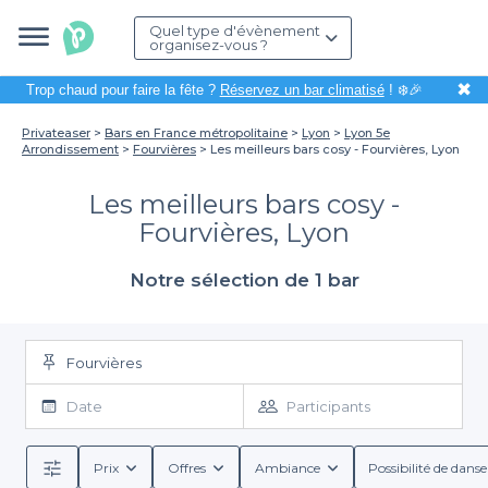
Quel type d'évènement
organisez-vous ?
✖
Trop chaud pour faire la fête ?
Réservez un bar climatisé
! ❄️🎉
Privateaser
Bars en France métropolitaine
Lyon
Lyon 5e
Arrondissement
Fourvières
Les meilleurs bars cosy - Fourvières, Lyon
Les meilleurs bars cosy -
Fourvières, Lyon
Notre sélection de 1 bar
Fourvières
Date
Participants
Prix
Offres
Ambiance
Possibilité de danse