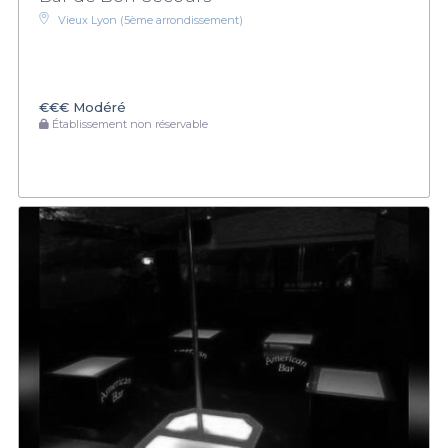
Vieux Lyon (5ème arrondissement)
€€€
Modéré
Établissement non réservable