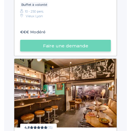
Buffet à volonté
10 - 250 pers.
Vieux Lyon
€€€
Modéré
Faire une demande
4,8
(15)