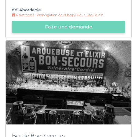
€€
Abordable
Privateaser :
Prolongation de l'Happy Hour jusqu'à 21h !
Faire une demande
Bar de Bon-Secours