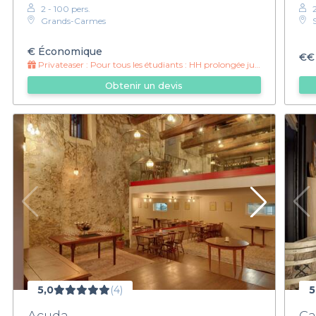
2 - 100 pers.
Grands-Carmes
€
Économique
€€
Privateaser :
Pour tous les étudiants : HH prolongée jusqu'à la fermeture !
Obtenir un devis
5,0
(4)
5
Acuda
Ca