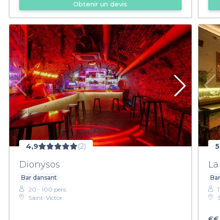
Obtenir un devis
4,9
(2)
5
Dionysos
La
Bar dansant
Bar
20 - 100 pers.
Saint-Victor
€€