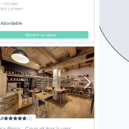
2 - 100 pers.
Saint Lambert
Abordable
Obtenir un devis
,0
(2)
sa Boca - Cave et bar à vins