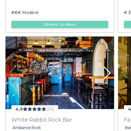
€€€
Modéré
€
É
Obtenir un devis
4,9
(20)
4
White Rabbit Rock Bar
Fa
Ambiance Rock
Bar