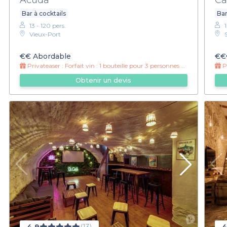
Bar à cocktails
Bar
13 - 120 pers.
1
Vieux-Port
€€
Abordable
€€
Privateaser :
Forfait vin : 1 bouteille pour 3 personnes à 12.50€ par personne !
Pr
Obtenir un devis