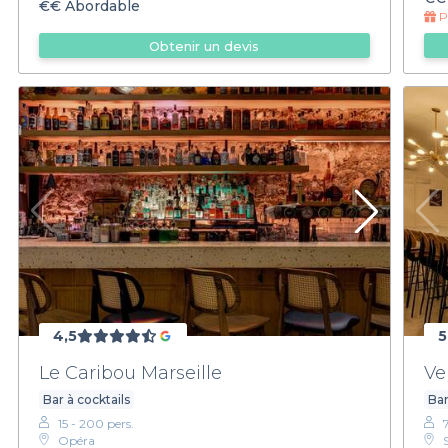
€€
Abordable
Pr
Obtenir un devis
4,5
5
Le Caribou Marseille
Ve
Bar à cocktails
Bar
15 - 200 pers.
Opéra