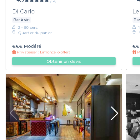
4,9
(13)
4
Di Carlo
Le
Bar à vin
Bar
2 - 60 pers.
Quartier du panier
€€€
Modéré
€€
Privateaser :
Limoncello offert
Pr
Obtenir un devis