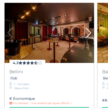
4,3
(2)
Bellini
Ba
Club
Bar
1 - 140 pers.
Vieux-Port
€
Économique
€€
Privateaser :
Une assiette de tapas offerte ✨