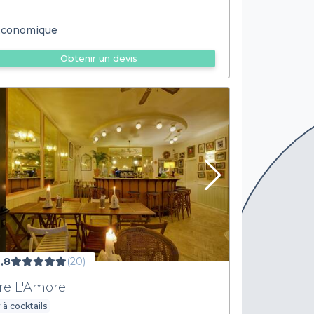
conomique
Obtenir un devis
,8
(20)
re L'Amore
 à cocktails