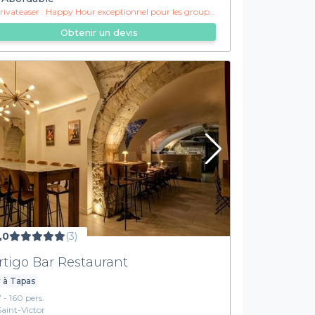
ivateaser :
Happy Hour exceptionnel pour les groupes !
Obtenir un devis
,0
(3)
rtigo Bar Restaurant
 à Tapas
7 - 160 pers.
Saint-Victor