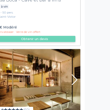
 à vin
 - 50 pers.
Saint-Victor
€
Modéré
ivateaser :
Verre de vin offert
Obtenir un devis