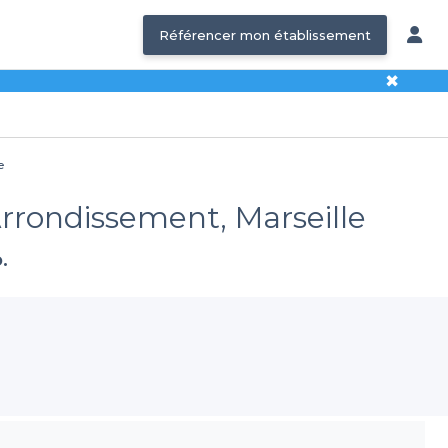
Référencer mon établissement
✖
e
Arrondissement, Marseille
.