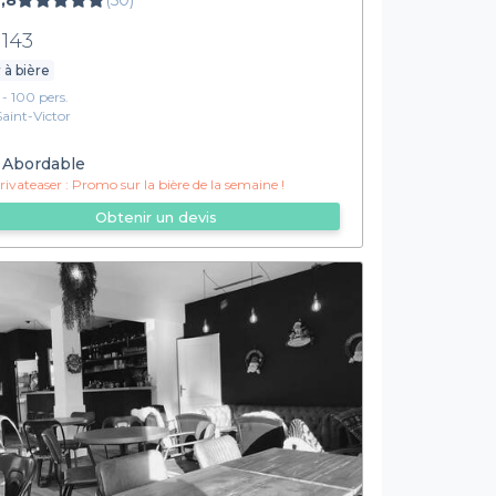
,8
(50)
 143
 à bière
1 - 100 pers.
Saint-Victor
Abordable
ivateaser :
Promo sur la bière de la semaine !
Obtenir un devis