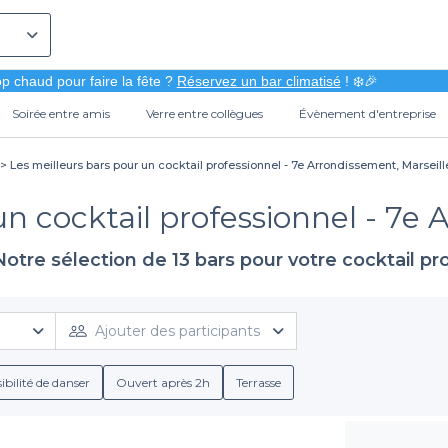
p chaud pour faire la fête ?
Réservez un bar climatisé
! ❄️🎉
Soirée entre amis
Verre entre collègues
Évènement d'entreprise
Les meilleurs bars pour un cocktail professionnel - 7e Arrondissement, Marseill
un cocktail professionnel - 7e 
Notre sélection de 13 bars pour votre cocktail pro
Ajouter des participants
ibilité de danser
Ouvert après 2h
Terrasse