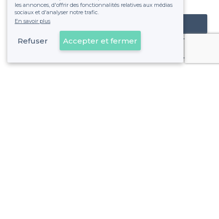
fixe sans risque de voir déraper la facture.
les annonces, d'offrir des fonctionnalités relatives aux médias
sociaux et d'analyser notre trafic.
En savoir plus
Référencer mon établissement
Refuser
Accepter et fermer
Déjà client
Woluwe-Saint-Lambert - Alentours
<
Les meilleurs bars chics - Bruxelles
Woluwe-Saint-Lambert - Types de lieux
<
Top bar sympa à Woluwe-Saint-Lambert
Les meilleurs bars à bières - Woluwe-Saint-Lambert, Bruxel