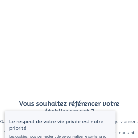
Vous souhaitez référencer votre
établissement ?
Le respect de votre vie privée est notre
Gagnez de nombreux clients parmi le million de visiteurs qui viennent
sur Privateaser chaque mois.
priorité
Pas de commissions et sans engagement, vous payez un montant
Les cookies nous permettent de personnaliser le contenu et