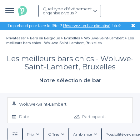
Quel type d'évènement
organisez-vous ?
✖
Trop chaud pour faire la fête ?
Réservez un bar climatisé
! ❄️🎉
Privateaser
Bars en Belgique
Bruxelles
Woluwe-Saint-Lambert
Les
meilleurs bars chics - Woluwe-Saint-Lambert, Bruxelles
Les meilleurs bars chics - Woluwe-
Saint-Lambert, Bruxelles
Notre sélection de bar
Woluwe-Saint-Lambert
Date
Participants
Prix
Offres
Ambiance
Possibilité de danse