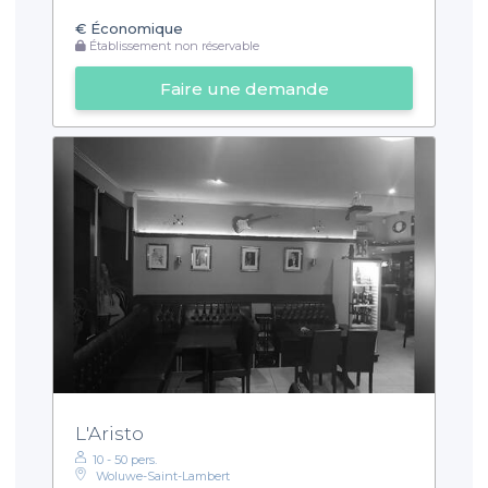
€
Économique
Établissement non réservable
Faire une demande
L'Aristo
10 - 50 pers.
Woluwe-Saint-Lambert