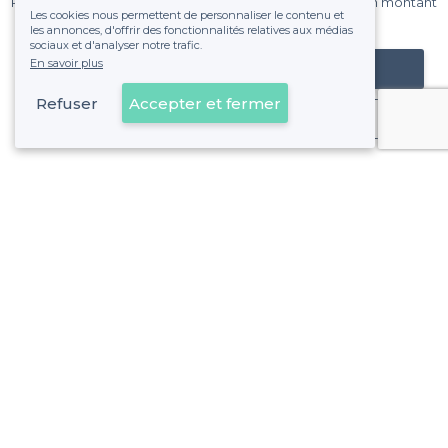
Pas de commissions et sans engagement, vous payez un montant
Les cookies nous permettent de personnaliser le contenu et
fixe sans risque de voir déraper la facture.
les annonces, d'offrir des fonctionnalités relatives aux médias
sociaux et d'analyser notre trafic.
En savoir plus
Référencer mon établissement
Refuser
Accepter et fermer
Déjà client
Woluwe-Saint-Lambert - Alentours
<
Les meilleurs bars à bières - Bruxelles
Woluwe-Saint-Lambert - Types de lieux
<
Top bar sympa à Woluwe-Saint-Lambert
Les meilleurs bars festifs - Woluwe-Saint-Lambert, Bruxell
Les meilleurs bars chics - Woluwe-Saint-Lambert, Bruxelle