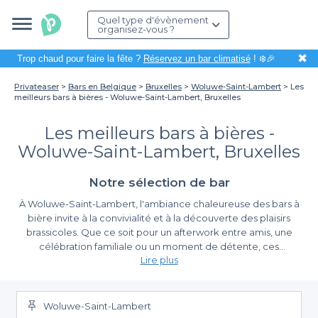
Quel type d'évènement
organisez-vous ?
✖
Trop chaud pour faire la fête ?
Réservez un bar climatisé
! ❄️🎉
Privateaser
Bars en Belgique
Bruxelles
Woluwe-Saint-Lambert
Les
meilleurs bars à bières - Woluwe-Saint-Lambert, Bruxelles
Les meilleurs bars à bières -
Woluwe-Saint-Lambert, Bruxelles
Notre sélection de bar
À Woluwe-Saint-Lambert, l'ambiance chaleureuse des bars à
bière invite à la convivialité et à la découverte des plaisirs
brassicoles. Que ce soit pour un afterwork entre amis, une
célébration familiale ou un moment de détente, ces
Lire plus
établissements sont des lieux prisés où l'on peut déguster une
large sélection de bières artisanales, locales ou importées. En
Simplifiez votre recherche avec Privateaser
plein cœur de cette commune dynamique, il est essentiel de
trouver un bar qui correspond à vos attentes.
Woluwe-Saint-Lambert
Nous savons que l'organisation d'un événement peut parfois