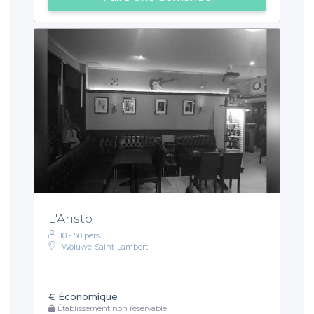
L'Aristo
10 - 50 pers.
Woluwe-Saint-Lambert
€
Économique
Établissement non réservable