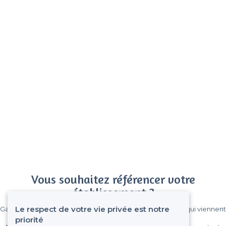
Vous souhaitez référencer votre
établissement ?
Le respect de votre vie privée est notre
Gagnez de nombreux clients parmi le million de visiteurs qui viennent
sur Privateaser chaque mois.
priorité