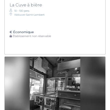
La Cuve à bière
10 - 100 pers.
Woluwe-Saint-Lambert
€
Économique
Établissement non réservable