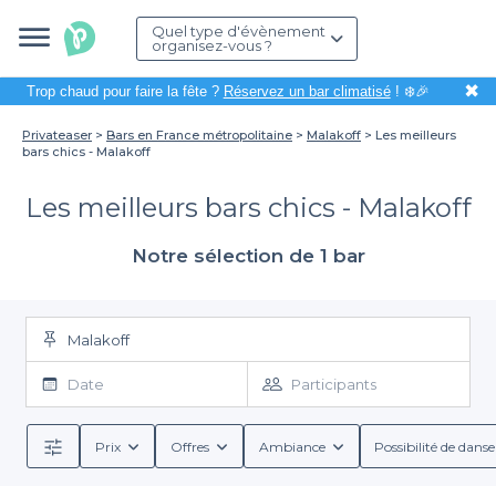
Quel type d'évènement
organisez-vous ?
✖
Trop chaud pour faire la fête ?
Réservez un bar climatisé
! ❄️🎉
Privateaser
Bars en France métropolitaine
Malakoff
Les meilleurs
bars chics - Malakoff
Les meilleurs bars chics - Malakoff
Notre sélection de 1 bar
Malakoff
Date
Participants
Prix
Offres
Ambiance
Possibilité de danse