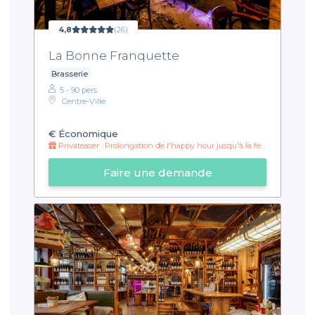
4,8
(26)
La Bonne Franquette
Brasserie
5 - 90 pers.
Centre-Ville
€
Économique
Privateaser : Prolongation de l'happy hour jusqu'à la fermeture !
Faire une demande