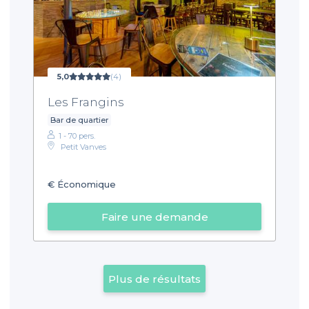
5,0
(4)
Les Frangins
Bar de quartier
1 - 70 pers.
Petit Vanves
€
Économique
Faire une demande
Plus de résultats