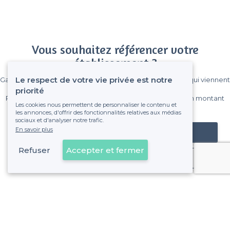
Vous souhaitez référencer votre
établissement ?
Le respect de votre vie privée est notre
Gagnez de nombreux clients parmi le million de visiteurs qui viennent
sur Privateaser chaque mois.
priorité
Pas de commissions et sans engagement, vous payez un montant
Les cookies nous permettent de personnaliser le contenu et
fixe sans risque de voir déraper la facture.
les annonces, d'offrir des fonctionnalités relatives aux médias
sociaux et d'analyser notre trafic.
En savoir plus
Référencer mon établissement
Refuser
Accepter et fermer
Déjà client
Malakoff - Types de lieux
<
Les meilleurs bars - Malakoff