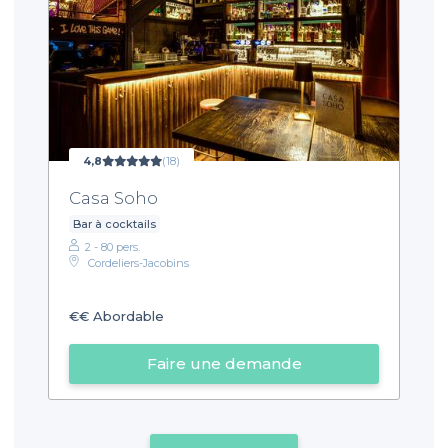
4,8
(18)
Casa Soho
Bar à cocktails
2 - 80 pers.
Cordeliers-Jacobins
€€
Abordable
Faire une demande