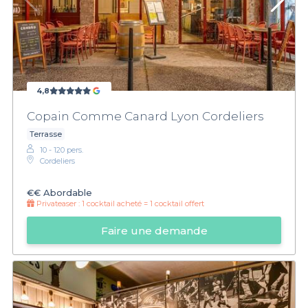
4,8
Copain Comme Canard Lyon Cordeliers
Terrasse
10 - 120 pers.
Cordeliers
€€
Abordable
Privateaser :
1 cocktail acheté = 1 cocktail offert
Faire une demande