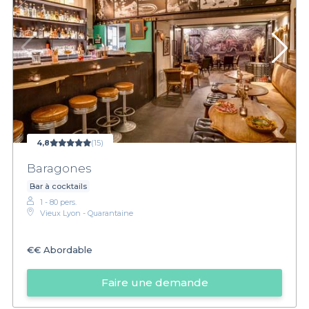
4,8
(15)
Baragones
Bar à cocktails
1 - 80 pers.
Vieux Lyon - Quarantaine
€€
Abordable
Faire une demande