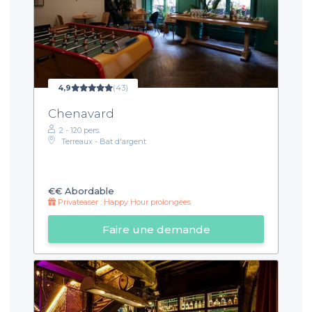
4,9
(43)
Chenavard
2 - 120 pers.
Terreaux - Bat d'argent
€€
Abordable
Privateaser : Happy Hour prolongées
Faire une demande