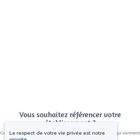
Vous souhaitez référencer votre
établissement ?
Le respect de votre vie privée est notre
Gagnez de nombreux clients parmi le million de visiteurs qui viennent
sur Privateaser chaque mois.
priorité