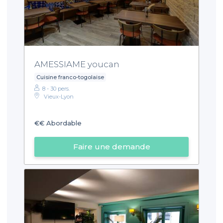
AMESSIAME youcan
Cuisine franco-togolaise
8 - 30 pers.
Vieux-Lyon
€€
Abordable
Faire une demande