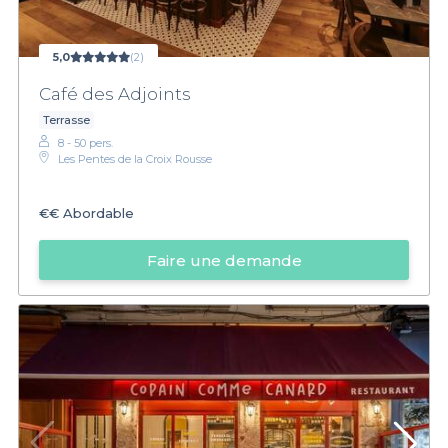
5,0
(2)
Café des Adjoints
Terrasse
8 - 50 pers.
Les Pentes de la Croix Rousse
€€
Abordable
Faire une demande