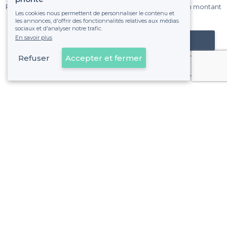
Pas de commissions et sans engagement, vous payez un montant
Les cookies nous permettent de personnaliser le contenu et
fixe sans risque de voir déraper la facture.
les annonces, d'offrir des fonctionnalités relatives aux médias
sociaux et d'analyser notre trafic.
En savoir plus
Référencer mon établissement
Refuser
Accepter et fermer
Déjà client
Lyon 1er Arrondissement - Alentours
<
Les meilleurs bars chics - Lyon
>
Les meilleurs bars chics - La Presqu'Île, Lyon
>
Les meilleurs bars chics - Les Pentes de la Croix Rousse
>
Les meilleurs bars chics - Les Terreaux, Lyon