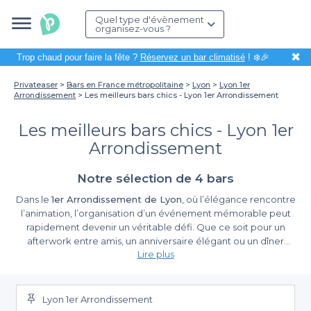
Quel type d'évènement
organisez-vous ?
✖
Trop chaud pour faire la fête ?
Réservez un bar climatisé
! ❄️🎉
Privateaser
Bars en France métropolitaine
Lyon
Lyon 1er
Arrondissement
Les meilleurs bars chics - Lyon 1er Arrondissement
Les meilleurs bars chics - Lyon 1er
Arrondissement
Notre sélection de 4 bars
Dans le
1er Arrondissement de Lyon
, où l’élégance rencontre
l’animation, l’organisation d’un événement mémorable peut
rapidement devenir un véritable défi. Que ce soit pour un
afterwork entre amis, un anniversaire élégant ou un dîner
Lire plus
d'entreprise, choisir le bon bar chic fait toute la différence. Grâce
à Privateaser, nous vous simplifions cette tâche en vous
La simplicité à portée de main avec Privateaser
proposant une sélection raffinée de bars à l'ambiance chic qui
sauront répondre à toutes vos attentes.
Lyon 1er Arrondissement
Réserver un bar élégant n’a jamais été aussi simple. Sur notre