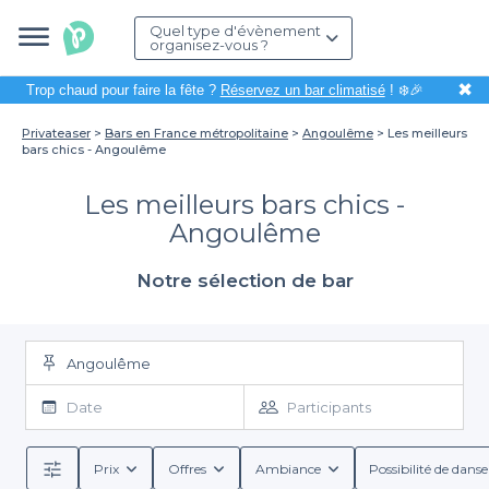
Quel type d'évènement
organisez-vous ?
✖
Trop chaud pour faire la fête ?
Réservez un bar climatisé
! ❄️🎉
Privateaser
Bars en France métropolitaine
Angoulême
Les meilleurs
bars chics - Angoulême
Les meilleurs bars chics -
Angoulême
Notre sélection de bar
Angoulême
Date
Participants
Prix
Offres
Ambiance
Possibilité de danse