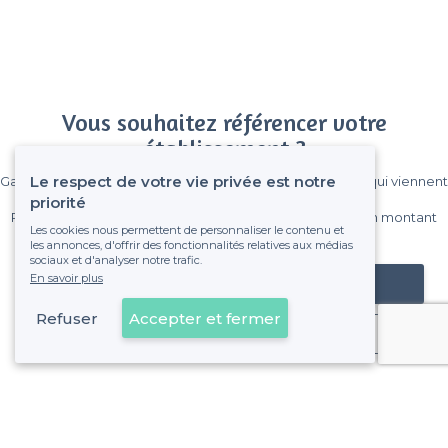
Vous souhaitez référencer votre
établissement ?
Le respect de votre vie privée est notre
Gagnez de nombreux clients parmi le million de visiteurs qui viennent
sur Privateaser chaque mois.
priorité
Pas de commissions et sans engagement, vous payez un montant
Les cookies nous permettent de personnaliser le contenu et
fixe sans risque de voir déraper la facture.
les annonces, d'offrir des fonctionnalités relatives aux médias
sociaux et d'analyser notre trafic.
En savoir plus
Référencer mon établissement
Refuser
Accepter et fermer
Déjà client
Angoulême - Types de lieux