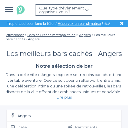
Quel type d'évènement
organisez-vous ?
✖
Trop chaud pour faire la fête ?
Réservez un bar climatisé
! ❄️🎉
Privateaser
Bars en France métropolitaine
Angers
Les meilleurs
bars cachés - Angers
Les meilleurs bars cachés - Angers
Notre sélection de bar
Dans la belle ville d’Angers, explorer ses recoins cachés est une
véritable aventure. Que ce soit pour un afterwork entre amis,
une célébration intime ou une soirée de retrouvailles, les bars
discrets de la ville offrent des ambiances uniques et conviviales.
Lire plus
Organiser votre événement dans l'un de ces bars cachés
pourrait donner une touche d'originalité à votre soirée tout en
Découvrez l'univers des bars cachés à Angers
garantissant une expérience mémorable.
Angers
Réserver un bar caché à Angers via
Privateaser
est un jeu
d'enfant. Nous avons soigneusement sélectionné une multitude
Date
Participants