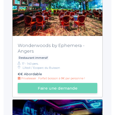
Wonderwoods by Ephemera -
Angers
Restaurant immersif
17 - 140 pers.
L’Atoll / Ecoparc du Buisson
€€
Abordable
Privateaser : Forfait boisson à 8€ par personne !
Faire une demande