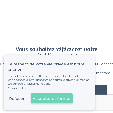
Vous souhaitez référencer votre
établissement ?
Le respect de votre vie privée est notre
Gagnez de nombreux clients parmi le million de visiteurs qui viennent
sur Privateaser chaque mois.
priorité
Pas de commissions et sans engagement, vous payez un montant
Les cookies nous permettent de personnaliser le contenu et
fixe sans risque de voir déraper la facture.
les annonces, d'offrir des fonctionnalités relatives aux médias
sociaux et d'analyser notre trafic.
En savoir plus
Référencer mon établissement
Refuser
Accepter et fermer
Déjà client