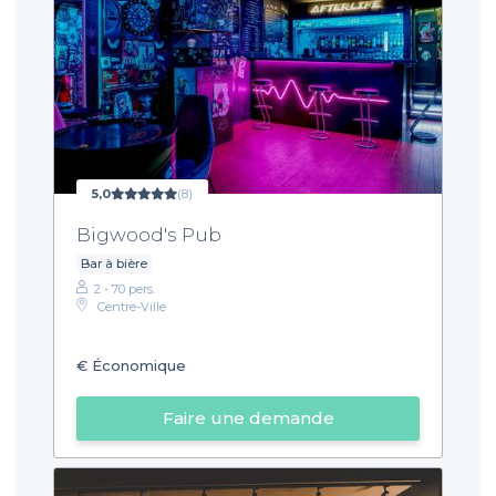
5,0
(8)
Bigwood's Pub
Bar à bière
2 - 70 pers.
Centre-Ville
€
Économique
Faire une demande