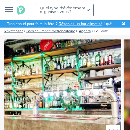
Quel type d'évènement
organisez-vous ?
✖
Trop chaud pour faire la fête ?
Réservez un bar climatisé
! ❄️🎉
Privateaser
Bars en France métropolitaine
Angers
Le Twist