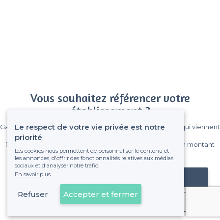
Vous souhaitez référencer votre
établissement ?
Le respect de votre vie privée est notre
Gagnez de nombreux clients parmi le million de visiteurs qui viennent
sur Privateaser chaque mois.
priorité
Pas de commissions et sans engagement, vous payez un montant
Les cookies nous permettent de personnaliser le contenu et
fixe sans risque de voir déraper la facture.
les annonces, d'offrir des fonctionnalités relatives aux médias
sociaux et d'analyser notre trafic.
En savoir plus
Référencer mon établissement
Refuser
Accepter et fermer
Déjà client