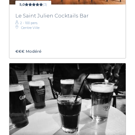
5,0
(3)
Le Saint Julien Cocktails Bar
2 - 100 pers.
Centre Ville
€€€
Modéré