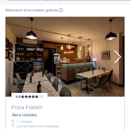
Réservation et annulation gratuite
4,9
(10)
Pizza Fratelli
Bar à cocktails
1 - 45 pers.
Carnot-Petit Pont-Alouettes