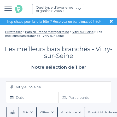
Quel type d'évènement
organisez-vous ?
✖
Trop chaud pour faire la fête ?
Réservez un bar climatisé
! ❄️🎉
Privateaser
Bars en France métropolitaine
Vitry-sur-Seine
Les
meilleurs bars branchés - Vitry-sur-Seine
Les meilleurs bars branchés - Vitry-
sur-Seine
Notre sélection de 1 bar
Vitry-sur-Seine
Date
Participants
Prix
Offres
Ambiance
Possibilité de danse