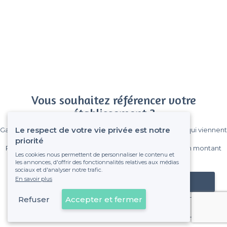
Vous souhaitez référencer votre
établissement ?
Le respect de votre vie privée est notre
Gagnez de nombreux clients parmi le million de visiteurs qui viennent
sur Privateaser chaque mois.
priorité
Pas de commissions et sans engagement, vous payez un montant
Les cookies nous permettent de personnaliser le contenu et
fixe sans risque de voir déraper la facture.
les annonces, d'offrir des fonctionnalités relatives aux médias
sociaux et d'analyser notre trafic.
En savoir plus
Référencer mon établissement
Refuser
Accepter et fermer
Déjà client