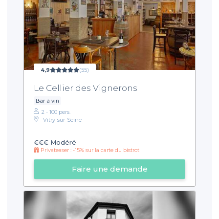
4,9
(55)
Le Cellier des Vignerons
Bar à vin
2 - 100 pers.
Vitry-sur-Seine
€€€
Modéré
Privateaser : -15% sur la carte du bistrot
Faire une demande