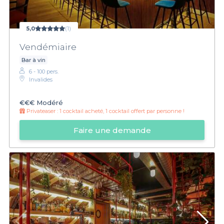
5,0
(1)
Vendémiaire
Bar à vin
6 - 100 pers.
Invalides
€€€
Modéré
Privateaser :
1 cocktail acheté, 1 cocktail offert par personne !
Faire une demande