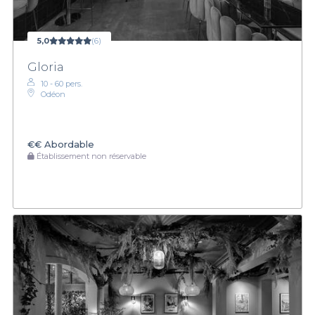
5,0
(6)
Gloria
10 - 60 pers.
Odéon
€€
Abordable
Établissement non réservable