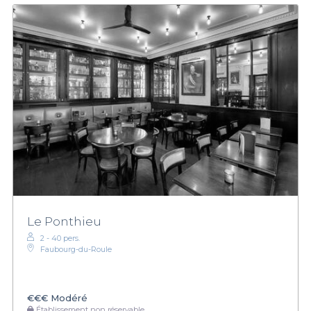
Le Ponthieu
2 - 40 pers.
Faubourg-du-Roule
€€€
Modéré
Établissement non réservable