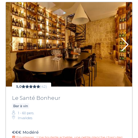
5,0
(42)
Le Santé Bonheur
Bar à vin
1 - 60 pers.
Invalides
€€€
Modéré
Privateaser :
Une bouteille achetée, une petite planche charcuterie offerte !