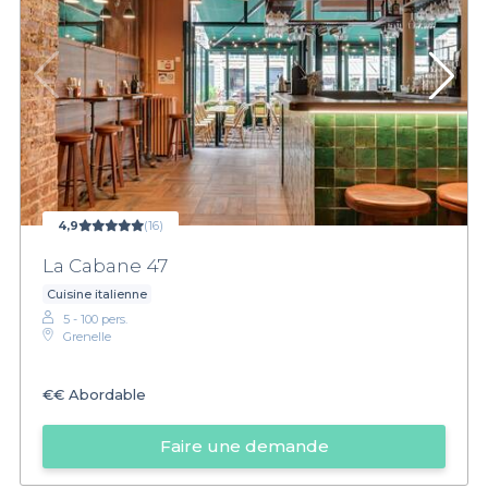
4,9
(16)
La Cabane 47
Cuisine italienne
5 - 100 pers.
Grenelle
€€
Abordable
Faire une demande