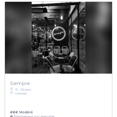
Siempre
10 - 150 pers.
Grenelle
€€€
Modéré
Établissement non réservable