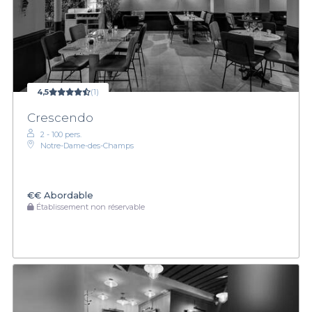
4,5
(1)
Crescendo
2 - 100 pers.
Notre-Dame-des-Champs
€€
Abordable
Établissement non réservable