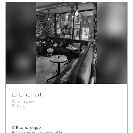
La Chich’art
10 - 100 pers.
Paris
€
Économique
Établissement non réservable