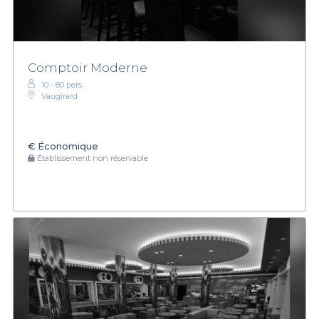
Comptoir Moderne
10 - 80 pers.
Vaugirard
€
Économique
Établissement non réservable