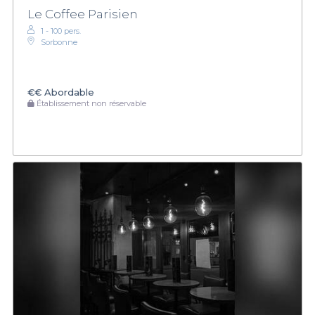
Le Coffee Parisien
1 - 100 pers.
Sorbonne
€€
Abordable
Établissement non réservable