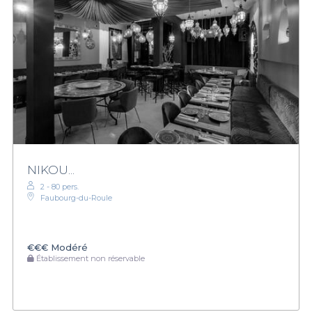
NIKOU...
2 - 80 pers.
Faubourg-du-Roule
€€€
Modéré
Établissement non réservable