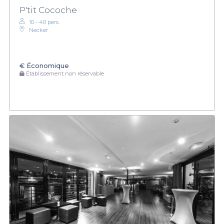
P'tit Cocoche
10 - 40 pers.
Necker
€
Économique
Établissement non réservable