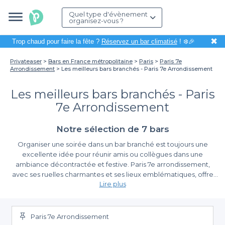
Quel type d'évènement
organisez-vous ?
✖
Trop chaud pour faire la fête ?
Réservez un bar climatisé
! ❄️🎉
Privateaser
Bars en France métropolitaine
Paris
Paris 7e
Arrondissement
Les meilleurs bars branchés - Paris 7e Arrondissement
Les meilleurs bars branchés - Paris
7e Arrondissement
Notre sélection de 7 bars
Organiser une soirée dans un bar branché est toujours une
excellente idée pour réunir amis ou collègues dans une
ambiance décontractée et festive. Paris 7e arrondissement,
avec ses ruelles charmantes et ses lieux emblématiques, offre
Lire plus
une multitude de bars tendance qui sauront satisfaire toutes vos
envies. Que ce soit pour un afterwork, un anniversaire ou
Une réservation simplifiée
simplement prendre un verre en bonne compagnie, choisir le
bon endroit peut faire toute la différence.
Paris 7e Arrondissement
Avec
Privateaser
, réserver un bar tendance dans le 7e