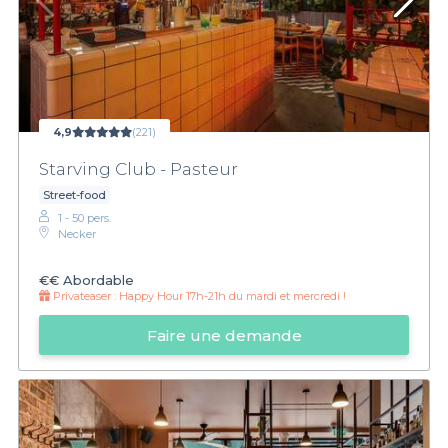
4,9
(221)
Starving Club - Pasteur
Street-food
1 - 50 pers.
Necker
€€
Abordable
Privateaser :
Happy Hour 17h-21h du mardi et mercredi !
Faire une demande