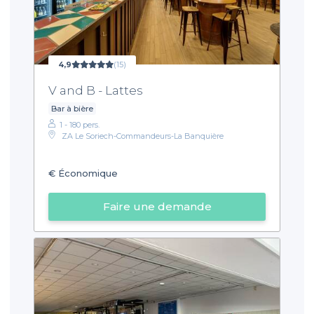
4,9
(15)
V and B - Lattes
Bar à bière
1 - 180 pers.
ZA Le Soriech-Commandeurs-La Banquière
€
Économique
Faire une demande