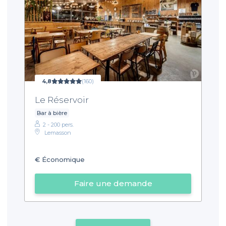
4,8
(160)
Le Réservoir
Bar à bière
2 - 200 pers.
Lemasson
€
Économique
Faire une demande