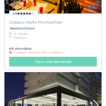
4,6
(5)
Doppio Malto Montpellier
Babyfoot et billard
15 - 120 pers.
Odysseum
€€
Abordable
Privateaser :
Remise de 10% sur l'addition !
Faire une demande