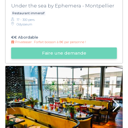
Under the sea by Ephemera - Montpellier
Restaurant immersif
17 - 300 pers.
Odysseum
€€
Abordable
Privateaser :
Forfait boisson à 8€ par personne !
Faire une demande