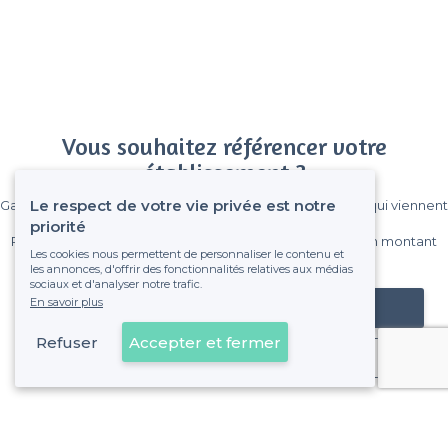
Vous souhaitez référencer votre
établissement ?
Le respect de votre vie privée est notre
Gagnez de nombreux clients parmi le million de visiteurs qui viennent
sur Privateaser chaque mois.
priorité
Pas de commissions et sans engagement, vous payez un montant
Les cookies nous permettent de personnaliser le contenu et
fixe sans risque de voir déraper la facture.
les annonces, d'offrir des fonctionnalités relatives aux médias
sociaux et d'analyser notre trafic.
En savoir plus
Référencer mon établissement
Refuser
Accepter et fermer
Déjà client