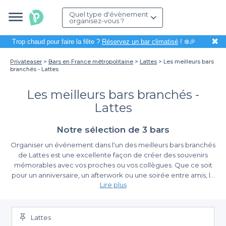
Quel type d'évènement
organisez-vous ?
✖
Trop chaud pour faire la fête ?
Réservez un bar climatisé
! ❄️🎉
Privateaser
Bars en France métropolitaine
Lattes
Les meilleurs bars
branchés - Lattes
Les meilleurs bars branchés -
Lattes
Notre sélection de 3 bars
Organiser un événement dans l'un des meilleurs bars branchés
de Lattes est une excellente façon de créer des souvenirs
mémorables avec vos proches ou vos collègues. Que ce soit
pour un anniversaire, un afterwork ou une soirée entre amis, le
Lire plus
choix du lieu est essentiel pour réussir votre événement. Lattes,
avec sa proximité à Montpellier et ses charmantes ambiances
Laissez-vous séduire par la simplicité de Privateaser
méditerranéennes, offre une multitude d'options pour satisfaire
vos envies et attentes.
Lattes
Grâce à Privateaser, réserver l'un des bars tendances de Lattes