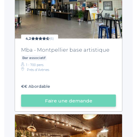
4,2
(6)
Mba - Montpellier base artistique
Bar associatif
1 - 700 pers.
Prés d'Arènes
€€
Abordable
Faire une demande