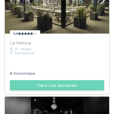
5,0
(3)
Le Melice
20 - 250 pers.
Port Marianne
€
Économique
Faire une demande