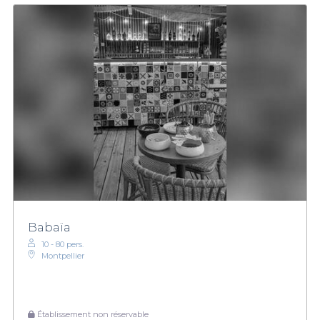
Babaïa
10 - 80 pers.
Montpellier
Établissement non réservable