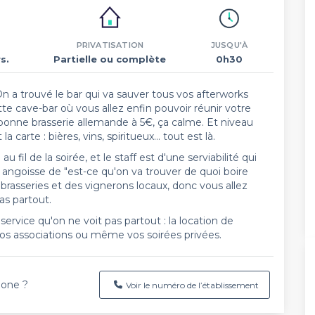
PRIVATISATION
JUSQU'À
s.
Partielle ou complète
0h30
n a trouvé le bar qui va sauver tous vos afterworks
tte cave-bar où vous allez enfin pouvoir réunir votre
bonne brasserie allemande à 5€, ça calme. Et niveau
carte : bières, vins, spiritueux… tout est là.
il de la soirée, et le staff est d'une serviabilité qui
e angoisse de "est-ce qu'on va trouver de quoi boire
s brasseries et des vignerons locaux, donc vous allez
as partout.
rvice qu'on ne voit pas partout : la location de
os associations ou même vos soirées privées.
hone ?
Voir le numéro de l’établissement