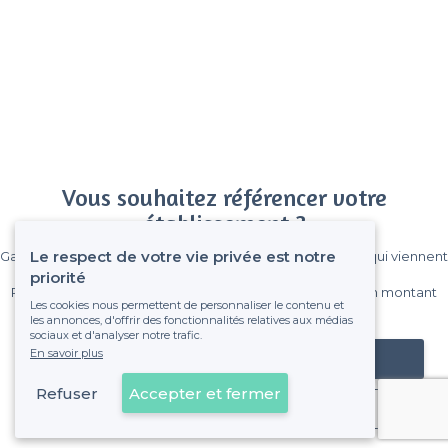
Vous souhaitez référencer votre
établissement ?
Le respect de votre vie privée est notre
Gagnez de nombreux clients parmi le million de visiteurs qui viennent
sur Privateaser chaque mois.
priorité
Pas de commissions et sans engagement, vous payez un montant
Les cookies nous permettent de personnaliser le contenu et
fixe sans risque de voir déraper la facture.
les annonces, d'offrir des fonctionnalités relatives aux médias
sociaux et d'analyser notre trafic.
En savoir plus
Référencer mon établissement
Refuser
Accepter et fermer
Déjà client