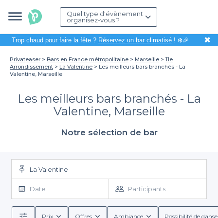
Quel type d'évènement
organisez-vous ?
✖
Trop chaud pour faire la fête ?
Réservez un bar climatisé
! ❄️🎉
Privateaser
Bars en France métropolitaine
Marseille
11e
Arrondissement
La Valentine
Les meilleurs bars branchés - La
Valentine, Marseille
Les meilleurs bars branchés - La
Valentine, Marseille
Notre sélection de bar
La Valentine
Date
Participants
Prix
Offres
Ambiance
Possibilité de danse