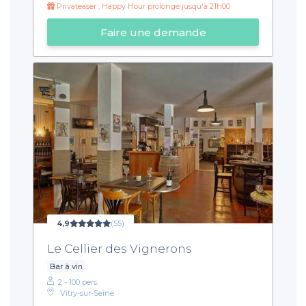
Privateaser : Happy Hour prolongé jusqu'à 21h00
Faire une demande
4,9
(55)
Le Cellier des Vignerons
Bar à vin
2 - 100 pers.
Vitry-sur-Seine