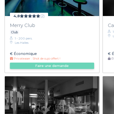
4,8
(2)
Merry Club
Ca
Club
1 - 200 pers.
Les Halles
€
Économique
€
É
Privateaser :
Shot de sujo offert !
Ét
Faire une demande