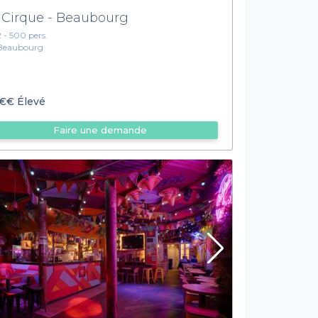
 Cirque - Beaubourg
2 - 500 pers.
Beaubourg
€€
Élevé
Faire une demande