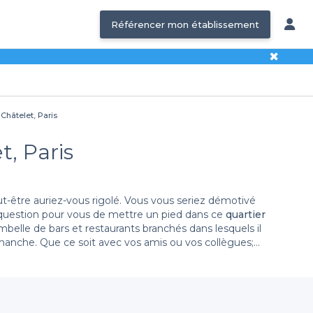
Référencer mon établissement
✖
Châtelet, Paris
t, Paris
ut-être auriez-vous rigolé. Vous vous seriez démotivé
e question pour vous de mettre un pied dans ce
quartier
dimanche. Que ce soit avec vos amis ou vos collègues;
ktails (mojito, sangria ...)bières artisanales le temps
 excuses sont bonnes pour y faire un tour. Soyez prêts à
 un délicieux café dans l’un de nos bars café. Peu
, de clubs et de bons établissements ayant un cadre