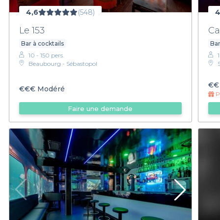
4,6
(548)
4
Le 153
Ca
Bar à cocktails
Bar
10 - 150 pers.
Beaubourg - Sébastopol
€€
€€€
Modéré
Pr
Faire une demande