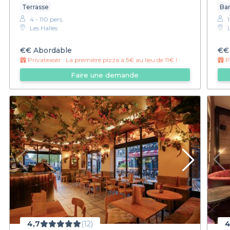
Terrasse
Bar
4 - 110 pers.
Les Halles
€€
Abordable
€€
Privateaser :
La première pizza à 5€ au lieu de 11€ !
Pr
Faire une demande
4,7
(12)
4