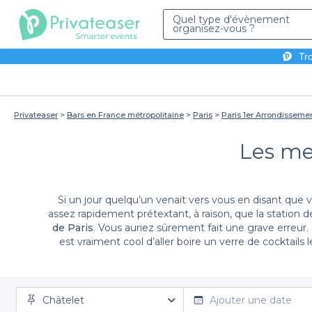
Quel type d'évènement
organisez-vous ?
Tro
Privateaser
Bars en France métropolitaine
Paris
Paris 1er Arrondisseme
Les mei
Si un jour quelqu’un venait vers vous en disant que 
assez rapidement prétextant, à raison, que la station
de Paris
. Vous auriez sûrement fait une grave erreur. En effet, Châtelet est un quartier dans lequel on trouve une ribambelle de bars et restaurants branchés dans lesquels il
est vraiment cool d’aller boire un verre de cocktail
vivez une soirée apéro inoubliable dans l’un de nos me
d’une soirée, et ce, dans une atmosphère soft. Après avoir lu ces quelques lignes, vous ne pouvez plus faire marche arrière et vous devrez accepter d’organiser une soirée
dans ce superbe quartier de Châtelet en découvrant 
passer une soirée riche en émotions dans une adresse 
Châtelet
Ajouter une date
importe la raison, à vous de trouver le lieu parfa