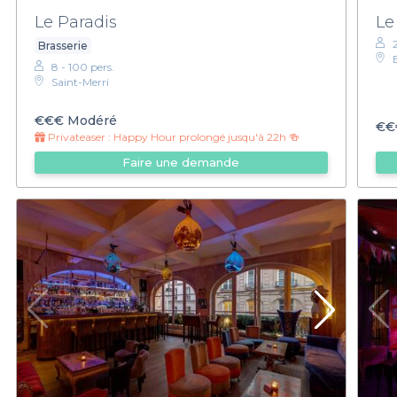
Le Paradis
Le
Brasserie
8 - 100 pers.
Saint-Merri
€€€
Modéré
€€
Privateaser :
Happy Hour prolongé jusqu'à 22h 🍻
Faire une demande