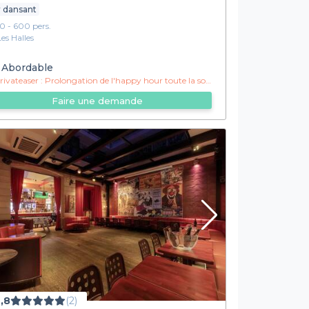
 dansant
10 - 600 pers.
Les Halles
Abordable
ivateaser :
Prolongation de l'happy hour toute la soirée !
Faire une demande
,8
(2)