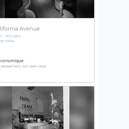
lifornia Avenue
10 - 600 pers.
Les Halles
conomique
ablissement non réservable