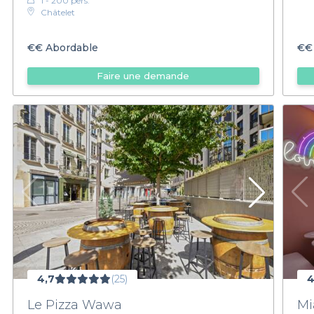
1 - 200 pers.
Châtelet
€€
Abordable
€€
Faire une demande
4,7
(25)
4
Le Pizza Wawa
Mi