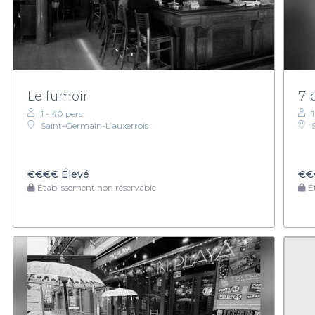
Le fumoir
7 
1 - 40 pers.
Saint-Germain-L’auxerrois
€€€€
Élevé
€€
Établissement non réservable
Ét