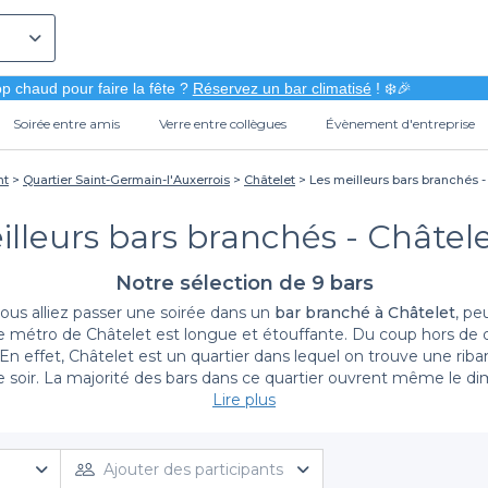
p chaud pour faire la fête ?
Réservez un bar climatisé
! ❄️🎉
Soirée entre amis
Verre entre collègues
Évènement d'entreprise
nt
Quartier Saint-Germain-l'Auxerrois
Châtelet
Les meilleurs bars branchés - 
lleurs bars branchés - Châtele
Notre sélection de 9 bars
vous alliez passer une soirée dans un
bar branché à Châtelet
, pe
 de métro de Châtelet est longue et étouffante. Du coup hors d
s le soir. La majorité des bars dans ce quartier ouvrent même le 
illeurs bars à châtelet. Vous avez un large choix de boissons : coc
Lire plus
notre
sélection des meilleurs bars branchés à Paris
. Toutes les
à l’ambiance animée. Sinon, vous pouvez démarrer la journée avec
Ajouter des participants
it. Le 1er arrondissement de Paris regorge aussi de bars dansants