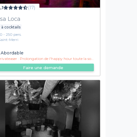
,1
(17)
sa Loca
 à cocktails
10 - 250 pers.
Saint-Merri
Abordable
ivateaser :
Prolongation de l'happy hour toute la soirée !
Faire une demande