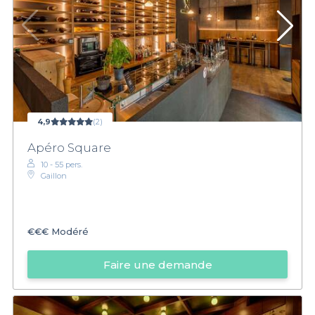
4,9
(2)
Apéro Square
10 - 55 pers.
Gaillon
€€€
Modéré
Faire une demande