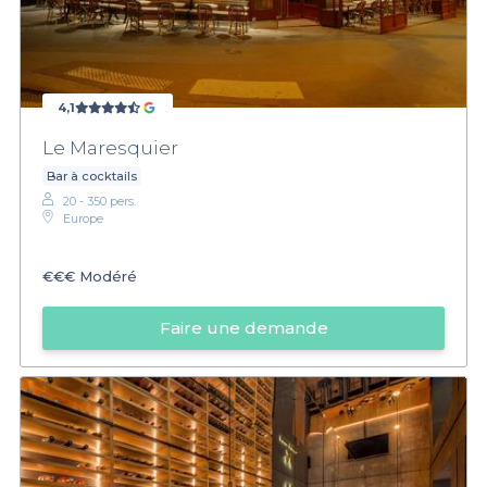
4,1
Le Maresquier
Bar à cocktails
20 - 350 pers.
Europe
€€€
Modéré
Faire une demande