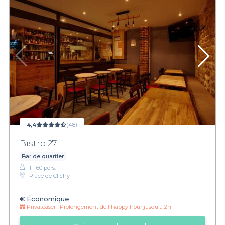
4,4
(48)
Bistro 27
Bar de quartier
1 - 60 pers.
Place de Clichy
€
Économique
Privateaser :
Prolongement de l'happy hour jusqu'à 2h