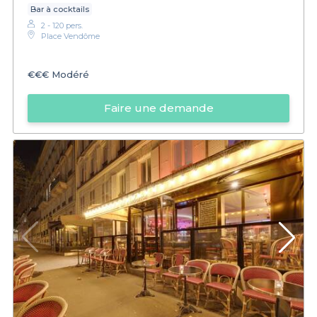
Bar à cocktails
2 - 120 pers.
Place Vendôme
€€€
Modéré
Faire une demande