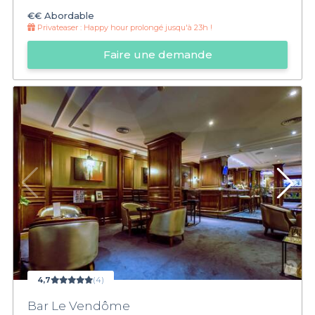
€€
Abordable
Privateaser :
Happy hour prolongé jusqu'à 23h !
Faire une demande
4,7
(4)
Bar Le Vendôme