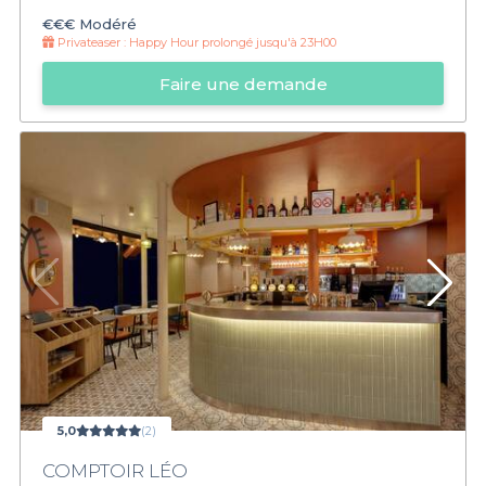
€€€
Modéré
Privateaser :
Happy Hour prolongé jusqu'à 23H00
Faire une demande
5,0
(2)
COMPTOIR LÉO