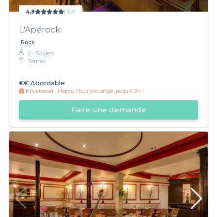
4,8
(167)
L'Apérock
Rock
2 - 50 pers.
Ternes
€€
Abordable
Privateaser :
Happy Hour prolongé jusqu'à 2h !
Faire une demande