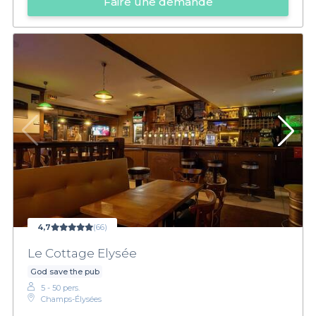
Faire une demande
4,7
(66)
Le Cottage Elysée
God save the pub
5 - 50 pers.
Champs-Élysées