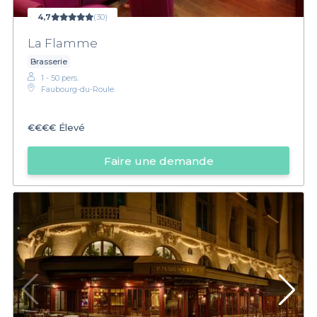
4,7
(30)
La Flamme
Brasserie
1 - 50 pers.
Faubourg-du-Roule
€€€€
Élevé
Faire une demande