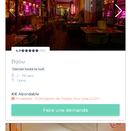
4,9
(190)
Bijou
Danser toute la nuit
2 - 150 pers.
Opéra
€€
Abordable
Privateaser :
Prolongation de l'happy hour jusqu'à 22h !
Faire une demande