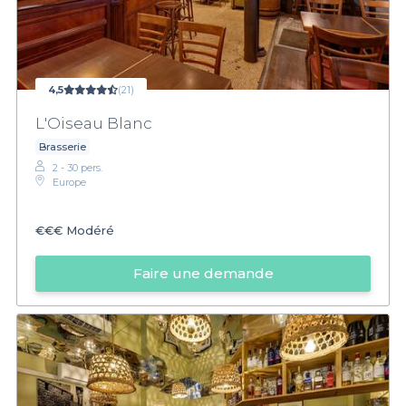
4,5
(21)
L'Oiseau Blanc
Brasserie
2 - 30 pers.
Europe
€€€
Modéré
Faire une demande