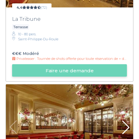
4,4
(72)
La Tribune
Terrasse
10 - 80 pers.
Saint-Philippe-Du-Roule
€€€
Modéré
Privateaser :
Tournée de shots offerte pour toute réservation de + de 30 personnes
Faire une demande