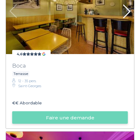
4,6
Boca
Terrasse
12 - 35 pers.
Saint-Georges
€€
Abordable
Faire une demande