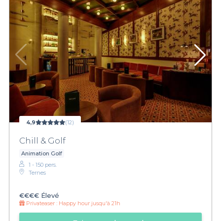
4,9
(12)
Chill & Golf
Animation Golf
1 - 150 pers.
Ternes
€€€€
Élevé
Privateaser :
Happy hour jusqu'à 21h