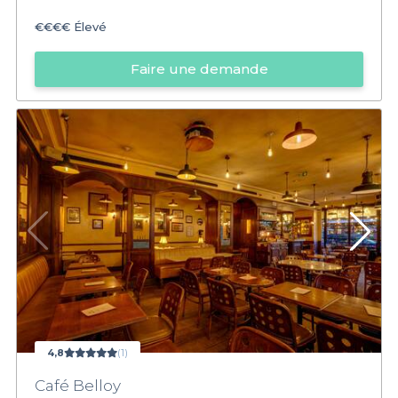
€€€€
Élevé
Faire une demande
4,8
(1)
Café Belloy