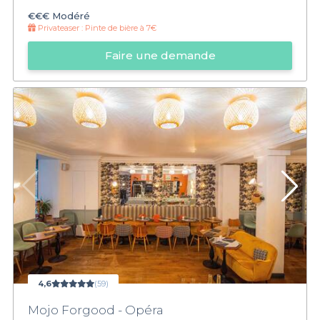
€€€
Modéré
Privateaser :
Pinte de bière à 7€
Faire une demande
4,6
(59)
Mojo Forgood - Opéra