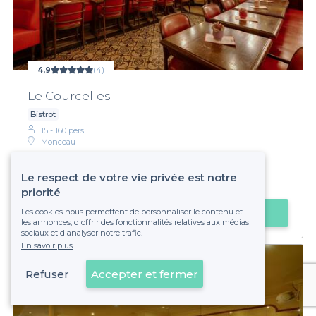
4,9
(4)
Le Courcelles
Bistrot
15 - 160 pers.
Monceau
Le respect de votre vie privée est notre
€€€€
Élevé
priorité
Faire une demande
Les cookies nous permettent de personnaliser le contenu et
les annonces, d'offrir des fonctionnalités relatives aux médias
sociaux et d'analyser notre trafic.
En savoir plus
Refuser
Accepter et fermer
Voir sur la carte