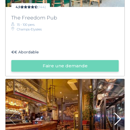
4,5
(144)
The Freedom Pub
15 - 100 pers.
Champs-Elysées
€€
Abordable
Faire une demande