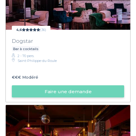
4,6
(36)
Dogstar
Bar à cocktails
2 - 70 pers.
Saint-Philippe-du-Roule
€€€
Modéré
Faire une demande