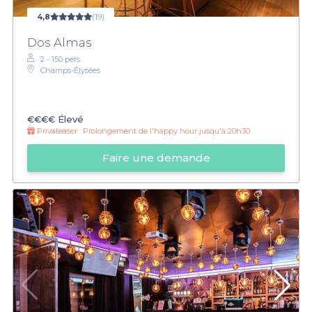
4,8
(19)
Dos Almas
2 - 150 pers.
Champs-Élysées
€€€€
Élevé
Privateaser :
Prolongement de l'happy hour jusqu'à 20h30
Faire une demande