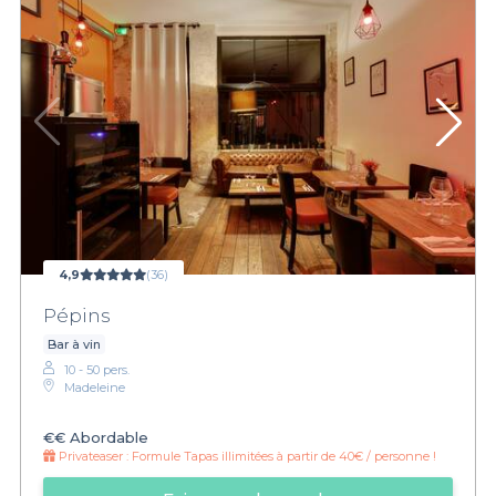
4,9
(36)
Pépins
Bar à vin
10 - 50 pers.
Madeleine
€€
Abordable
Privateaser :
Formule Tapas illimitées à partir de 40€ / personne !