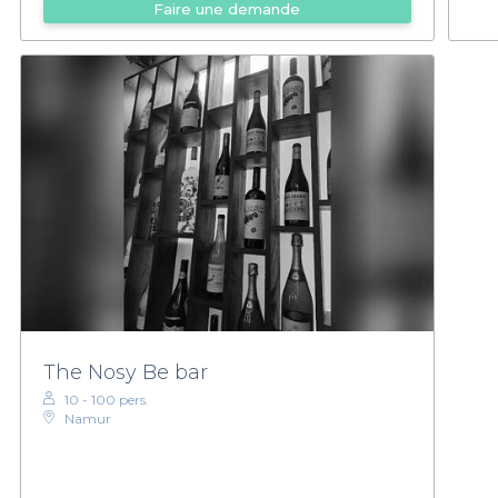
Faire une demande
The Nosy Be bar
10 - 100 pers.
Namur