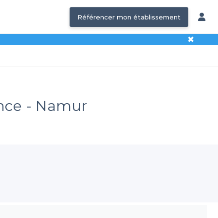
Référencer mon établissement
✖
ance - Namur