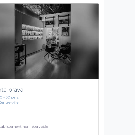
nta brava
10 - 50 pers.
Centre-ville
ablissement non réservable