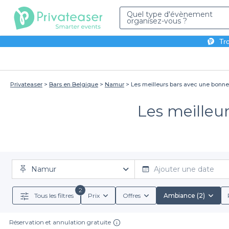
Quel type d'évènement
organisez-vous ?
Tro
Privateaser
Bars en Belgique
Namur
Les meilleurs bars avec une bonn
Les meilleu
Namur
Ajouter une date
2
Tous les filtres
Prix
Offres
Ambiance (2)
Réservation et annulation gratuite