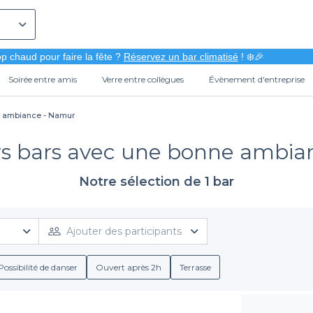
p chaud pour faire la fête ?
Réservez un bar climatisé
! ❄️🎉
Soirée entre amis
Verre entre collègues
Évènement d'entreprise
e ambiance - Namur
rs bars avec une bonne ambi
Notre sélection de 1 bar
Ajouter des participants
Possibilité de danser
Ouvert après 2h
Terrasse