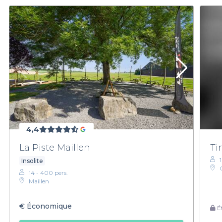
4,4
La Piste Maillen
Ti
Insolite
14 - 400 pers.
Maillen
€
Économique
Ét