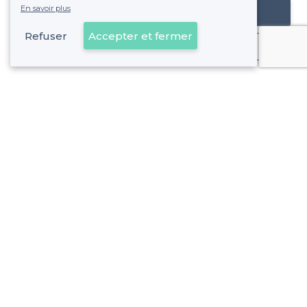
En savoir plus
Référencer mon établissement
Refuser
Accepter et fermer
Déjà client
À propos de Privateaser
Privateaser Media
Privateaser en Espagne
Aide
Référencer mon établissement
Politique de protection des données
Conditions générales d'utilisation