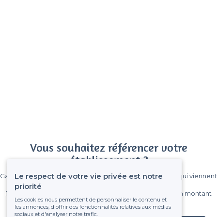
Vous souhaitez référencer votre
établissement ?
Le respect de votre vie privée est notre
Gagnez de nombreux clients parmi le million de visiteurs qui viennent
sur Privateaser chaque mois.
priorité
Pas de commissions et sans engagement, vous payez un montant
Les cookies nous permettent de personnaliser le contenu et
fixe sans risque de voir déraper la facture.
les annonces, d'offrir des fonctionnalités relatives aux médias
sociaux et d'analyser notre trafic.