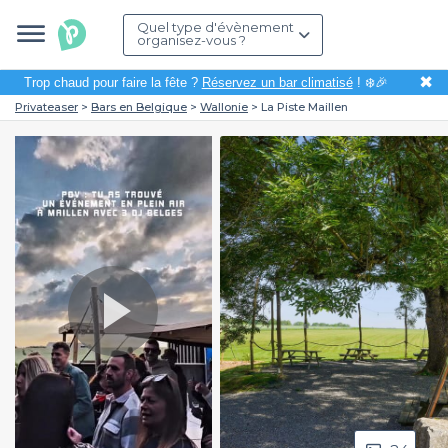
Quel type d'évènement
organisez-vous ?
✖
Trop chaud pour faire la fête ?
Réservez un bar climatisé
! ❄️🎉
Privateaser
Bars en Belgique
Wallonie
La Piste Maillen
Play