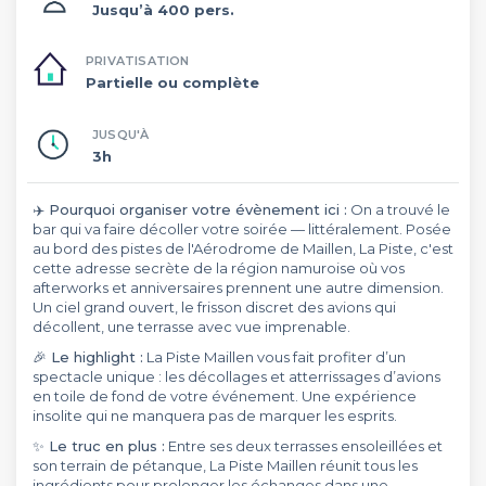
Jusqu’à 400 pers.
PRIVATISATION
Partielle ou complète
JUSQU'À
3h
✈️ Pourquoi organiser votre évènement ici :
On a trouvé le
bar qui va faire décoller votre soirée — littéralement. Posée
au bord des pistes de l'Aérodrome de Maillen, La Piste, c'est
cette adresse secrète de la région namuroise où vos
afterworks et anniversaires prennent une autre dimension.
Un ciel grand ouvert, le frisson discret des avions qui
décollent, une terrasse avec vue imprenable.
🎉 Le highlight :
La Piste Maillen vous fait profiter d’un
spectacle unique : les décollages et atterrissages d’avions
en toile de fond de votre événement. Une expérience
insolite qui ne manquera pas de marquer les esprits.
✨ Le truc en plus :
Entre ses deux terrasses ensoleillées et
son terrain de pétanque, La Piste Maillen réunit tous les
ingrédients pour prolonger les échanges dans une