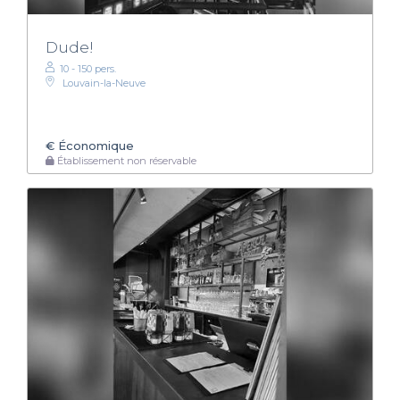
Dude!
10 - 150 pers.
Louvain-la-Neuve
€
Économique
Établissement non réservable