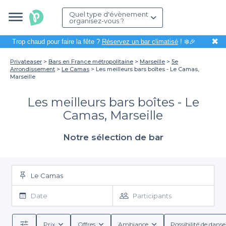
Quel type d'évènement
organisez-vous ?
✖
Trop chaud pour faire la fête ?
Réservez un bar climatisé
! ❄️🎉
Privateaser
Bars en France métropolitaine
Marseille
5e
Arrondissement
Le Camas
Les meilleurs bars boîtes - Le Camas,
Marseille
Les meilleurs bars boîtes - Le
Camas, Marseille
Notre sélection de bar
Le Camas
Date
Participants
Prix
Offres
Ambiance
Possibilité de danse