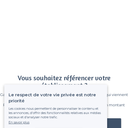
Vous souhaitez référencer votre
établissement ?
Le respect de votre vie privée est notre
Gagnez de nombreux clients parmi le million de visiteurs qui viennent
sur Privateaser chaque mois.
priorité
Pas de commissions et sans engagement, vous payez un montant
Les cookies nous permettent de personnaliser le contenu et
fixe sans risque de voir déraper la facture.
les annonces, d'offrir des fonctionnalités relatives aux médias
sociaux et d'analyser notre trafic.
En savoir plus
Référencer mon établissement