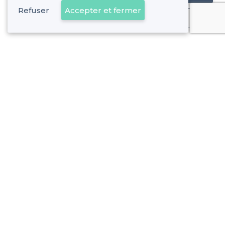
Refuser
Accepter et fermer
Déjà client
Le Camas - Alentours
<
Les meilleurs bars boîtes - 5e Arrondissement, Marseille
Le Camas - Types de lieux
<
Les meilleurs bars - Le Camas, Marseille
Les meilleurs bars à vins - Le Camas, Marseille
Les meilleurs bars avec une bonne ambiance - Le Camas, 
Les meilleurs bars où faire un billard - Le Camas, Marseille
À propos de Privateaser