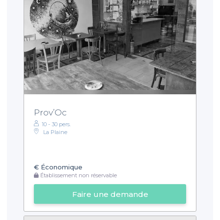
Prov’Oc
10 - 30 pers.
La Plaine
€
Économique
Établissement non réservable
Faire une demande