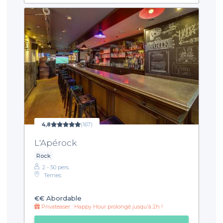
4,8
(167)
L'Apérock
Rock
2 - 50 pers.
Ternes
€€
Abordable
Privateaser : Happy Hour prolongé jusqu'à 2h !