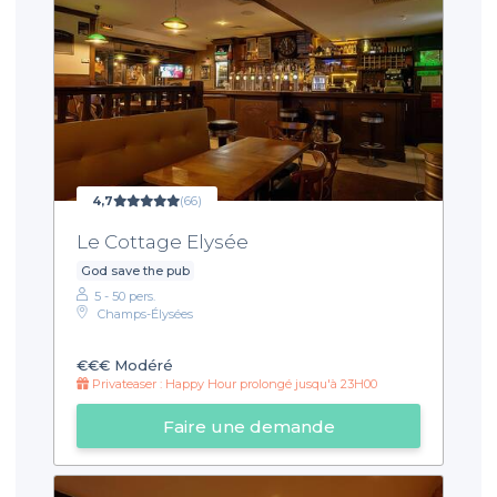
4,7
(66)
Le Cottage Elysée
God save the pub
5 - 50 pers.
Champs-Élysées
€€€
Modéré
Privateaser : Happy Hour prolongé jusqu'à 23H00
Faire une demande