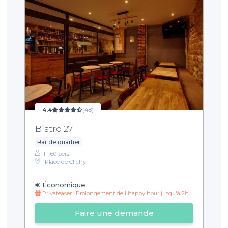
4,4
(48)
Bistro 27
Bar de quartier
1 - 60 pers.
Place de Clichy
€
Économique
Privateaser : Prolongement de l'happy hour jusqu'à 2h
Faire une demande