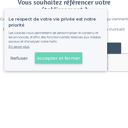
Vous souhaitez référencer votre
établissement ?
Le respect de votre vie privée est notre
Gagnez de nombreux clients parmi le million de visiteurs qui viennent
sur Privateaser chaque mois.
priorité
Pas de commissions et sans engagement, vous payez un montant
Les cookies nous permettent de personnaliser le contenu et
fixe sans risque de voir déraper la facture.
les annonces, d'offrir des fonctionnalités relatives aux médias
sociaux et d'analyser notre trafic.
En savoir plus
Référencer mon établissement
Refuser
Accepter et fermer
Déjà client
Paris 8e Arrondissement - Alentours
<
Top Bars Billard à Paris : Les meilleures adresses pour vos soirées entre amis
>
Les meilleurs bars où faire un billard - Quartier de l'Europ
>
Les meilleurs bars où faire un billard - Quartier de la Mad
>
Les meilleurs bars où faire un billard - Quartier des Cham