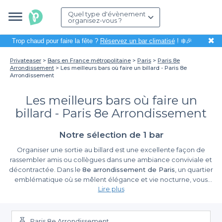
Quel type d'évènement
organisez-vous ?
✖
Trop chaud pour faire la fête ?
Réservez un bar climatisé
! ❄️🎉
Privateaser
Bars en France métropolitaine
Paris
Paris 8e
Arrondissement
Les meilleurs bars où faire un billard - Paris 8e
Arrondissement
Les meilleurs bars où faire un
billard - Paris 8e Arrondissement
Notre sélection de 1 bar
Organiser une sortie au billard est une excellente façon de
rassembler amis ou collègues dans une ambiance conviviale et
décontractée. Dans le
8e arrondissement de Paris
, un quartier
emblématique où se mêlent élégance et vie nocturne, vous
Lire plus
pourrez découvrir des bars qui offrent non seulement un espace
chaleureux, mais aussi des tables de billard où s'affronter dans
Easy Booking with Privateaser
une bonne humeur partagée. Que ce soit pour une soirée
animée après le travail ou pour un rendez-vous informel, le
Paris 8e Arrondissement