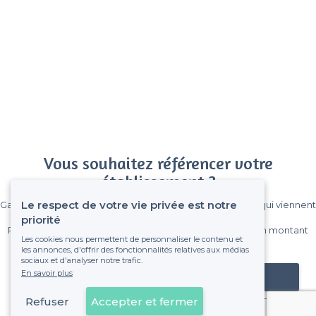
Vous souhaitez référencer votre
établissement ?
Le respect de votre vie privée est notre
Gagnez de nombreux clients parmi le million de visiteurs qui viennent
sur Privateaser chaque mois.
priorité
Pas de commissions et sans engagement, vous payez un montant
Les cookies nous permettent de personnaliser le contenu et
fixe sans risque de voir déraper la facture.
les annonces, d'offrir des fonctionnalités relatives aux médias
sociaux et d'analyser notre trafic.
En savoir plus
Référencer mon établissement
Refuser
Accepter et fermer
Déjà client