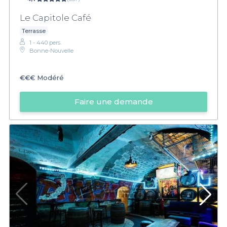
Le Capitole Café
Terrasse
1 - 440 pers.
Bonne-Nouvelle
€€€
Modéré
Faire une demande