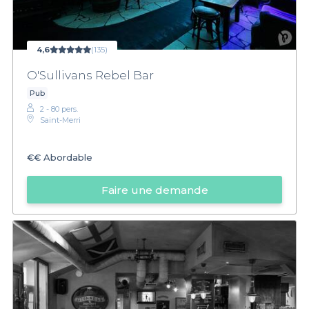
4,6
(135)
O'Sullivans Rebel Bar
Pub
2 - 80 pers.
Saint-Merri
€€
Abordable
Faire une demande