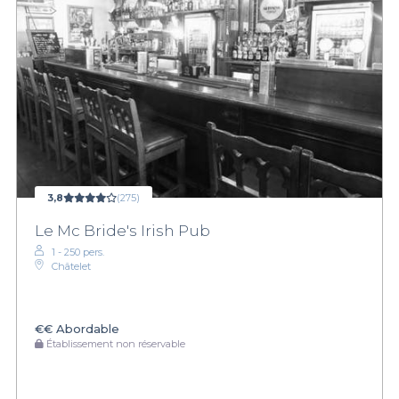
3,8
(275)
Le Mc Bride's Irish Pub
1 - 250 pers.
Châtelet
€€
Abordable
Établissement non réservable