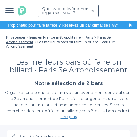
Quel type d'évènement
organisez-vous ?
✖
Trop chaud pour faire la fête ?
Réservez un bar climatisé
! ❄️🎉
Privateaser
Bars en France métropolitaine
Paris
Paris 3e
Arrondissement
Les meilleurs bars où faire un billard - Paris 3e
Arrondissement
Les meilleurs bars où faire un
billard - Paris 3e Arrondissement
Notre sélection de 2 bars
Organiser une sortie entre amis ou un événement convivial dans
le 3e arrondissement de Paris, c’est plonger dans un univers
riche en animations et ambiances chaleureuses. Si vous
cherchez des lieux où faire un billard, vous êtes au bon endroit.
Lire plus
La magie des soirées autour d'une table de billard crée des
souvenirs inoubliables. Que ce soit pour un afterwork
Pourquoi choisir Privateaser pour trouver votre bar ?
décontracté ou un moment de compétition amicale, les bars du
quartier allient plaisir et convivialité.
Paris 3e Arrondissement