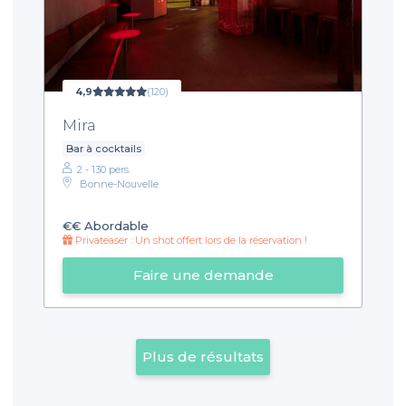
4,9
(120)
Mira
Bar à cocktails
2 - 130 pers.
Bonne-Nouvelle
€€
Abordable
Privateaser : Un shot offert lors de la réservation !
Faire une demande
Plus de résultats