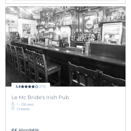
3,8
(275)
Le Mc Bride's Irish Pub
1 - 250 pers.
Châtelet
€€
Abordable