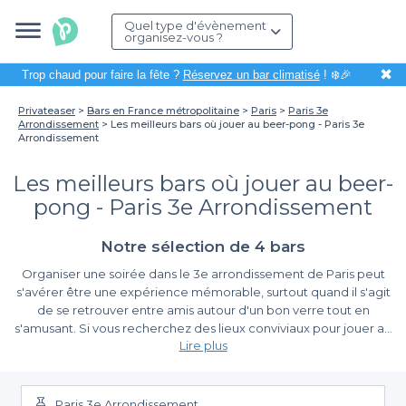
Quel type d'évènement
organisez-vous ?
✖
Trop chaud pour faire la fête ?
Réservez un bar climatisé
! ❄️🎉
Privateaser
Bars en France métropolitaine
Paris
Paris 3e
Arrondissement
Les meilleurs bars où jouer au beer-pong - Paris 3e
Arrondissement
Les meilleurs bars où jouer au beer-
pong - Paris 3e Arrondissement
Notre sélection de 4 bars
Organiser une soirée dans le 3e arrondissement de Paris peut
s'avérer être une expérience mémorable, surtout quand il s'agit
de se retrouver entre amis autour d'un bon verre tout en
s'amusant. Si vous recherchez des lieux conviviaux pour jouer au
Lire plus
beer-pong, vous êtes au bon endroit. Le beer-pong est devenu
un incontournable pour ceux qui souhaitent allier compétition
La facilité d'organiser un événement autour du beer-
amicale et convivialité dans une ambiance festive.
pong
Paris 3e Arrondissement