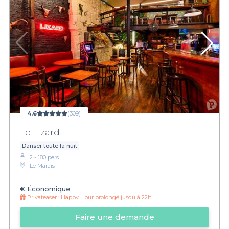
4,6
(309)
Le Lizard
Danser toute la nuit
2 - 180 pers.
Le Marais
€
Économique
Privateaser :
Happy Hour prolongé jusqu'à 22h !
Faire une demande