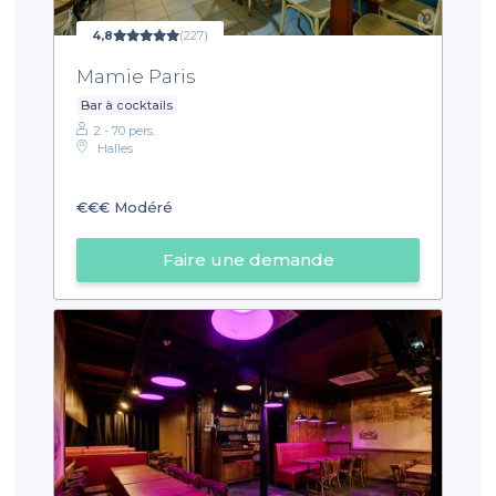
4,8
(227)
Mamie Paris
Bar à cocktails
2 - 70 pers.
Halles
€€€
Modéré
Faire une demande