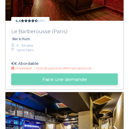
4,4
(267)
Le Barberousse (Paris)
Bar à rhum
6 - 100 pers.
Saint-Merri
€€
Abordable
Privateaser :
1 shot de grenaille offert par personne
Faire une demande