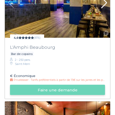
4,6
(876)
L'Amphi Beaubourg
Bar de copains
2 - 250 pers.
Saint-Merri
€
Économique
Privateaser :
Tarifs préférentiels à partir de 15€ sur les jarres et les pichets
Faire une demande