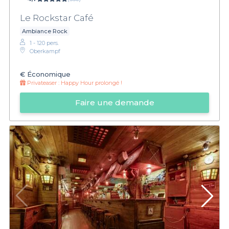
Le Rockstar Café
Ambiance Rock
1 - 120 pers.
Oberkampf
€
Économique
Privateaser :
Happy Hour prolongé !
Faire une demande