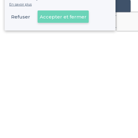
En savoir plus
Référencer mon établissement
Refuser
Accepter et fermer
Déjà client
Paris 3e Arrondissement - Alentours
<
Où jouer au Beer Pong à Paris ? Notre sélection de bars avec tables dédiées
>
Les meilleurs bars où jouer au beer-pong - Quartier Saint
>
Les meilleurs bars où jouer au beer-pong - Quartier des A
>
Les meilleurs bars où jouer au beer-pong - Quartier des A
>
Les meilleurs bars où jouer au beer-pong - Quartier des 
Paris 3e Arrondissement - Types de lieux
<
Les meilleurs bars - Paris 3e Arrondissement