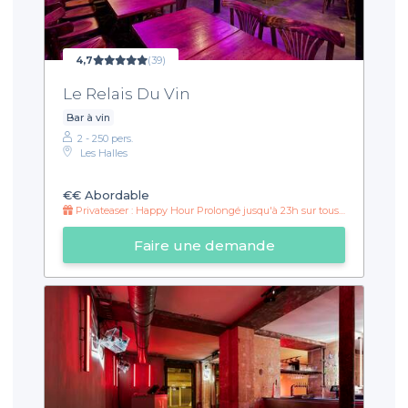
4,7
(39)
Le Relais Du Vin
Bar à vin
2 - 250 pers.
Les Halles
€€
Abordable
Privateaser : Happy Hour Prolongé jusqu'à 23h sur tous les alcools
Faire une demande