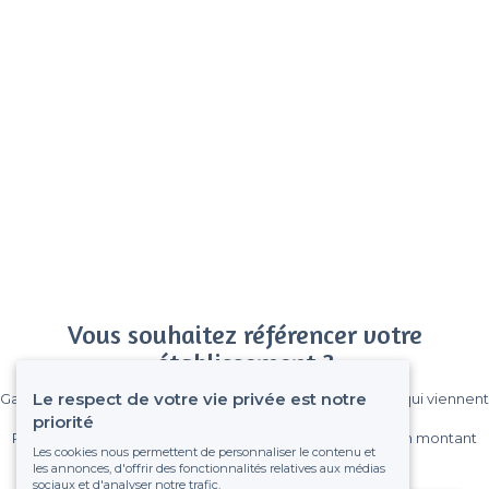
Vous souhaitez référencer votre
établissement ?
Le respect de votre vie privée est notre
Gagnez de nombreux clients parmi le million de visiteurs qui viennent
sur Privateaser chaque mois.
priorité
Pas de commissions et sans engagement, vous payez un montant
Les cookies nous permettent de personnaliser le contenu et
fixe sans risque de voir déraper la facture.
les annonces, d'offrir des fonctionnalités relatives aux médias
sociaux et d'analyser notre trafic.