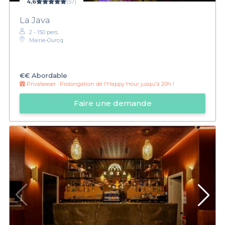
4,6
(57)
La Java
2 - 150 pers.
Mairie-Ourcq
€€
Abordable
Privateaser :
Prolongation de l'Happy Hour jusqu'à 20h !
Faire une demande