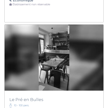
€
Économique
Établissement non réservable
Le Pré en Bulles
10 - 100 pers.