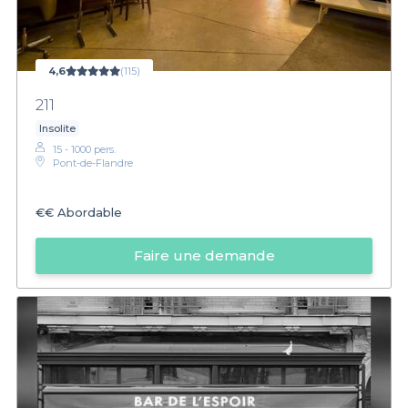
4,6
(115)
211
Insolite
15 - 1000 pers.
Pont-de-Flandre
€€
Abordable
Faire une demande