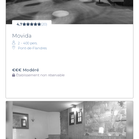
4,7
(20)
Movida
2 - 400 pers.
Pont-de-Flandres
€€€
Modéré
Établissement non réservable