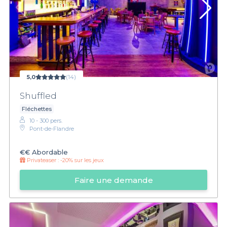
5,0
(14)
Shuffled
Fléchettes
10 - 300 pers.
Pont-de-Flandre
€€
Abordable
Privateaser :
-20% sur les jeux
Faire une demande