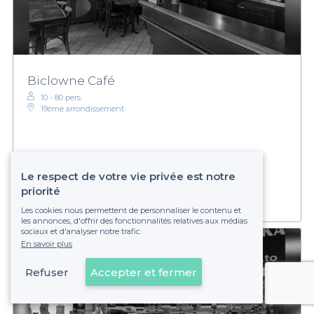
Biclowne Café
10 - 80 pers.
19ème arrondissement
€
Économique
Établissement non réservable
Le respect de votre vie privée est notre
priorité
Les cookies nous permettent de personnaliser le contenu et
les annonces, d'offrir des fonctionnalités relatives aux médias
sociaux et d'analyser notre trafic.
En savoir plus
Refuser
Accepter et fermer
Voir sur la carte