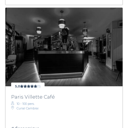
5,0
(1)
Paris Villette Café
10 - 100 pers.
Curial Cambrai