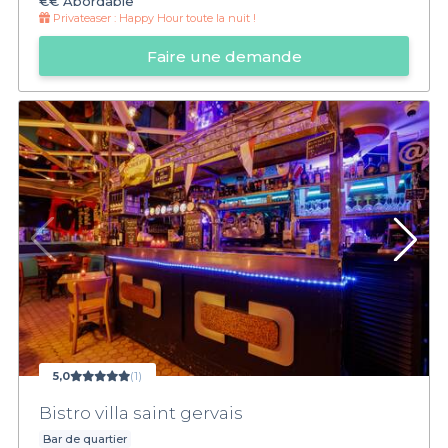
€€
Abordable
Privateaser :
Happy Hour toute la nuit !
Faire une demande
5,0
(1)
Bistro villa saint gervais
Bar de quartier