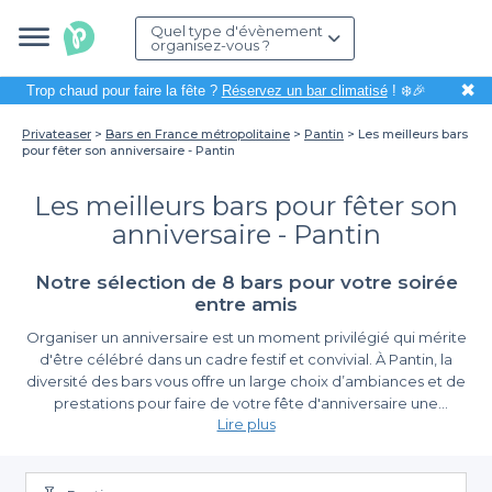
Quel type d'évènement
organisez-vous ?
✖
Trop chaud pour faire la fête ?
Réservez un bar climatisé
! ❄️🎉
Privateaser
Bars en France métropolitaine
Pantin
Les meilleurs bars
pour fêter son anniversaire - Pantin
Les meilleurs bars pour fêter son
anniversaire - Pantin
Notre sélection de 8 bars pour votre soirée
entre amis
Organiser un anniversaire est un moment privilégié qui mérite
d'être célébré dans un cadre festif et convivial. À Pantin, la
diversité des bars vous offre un large choix d’ambiances et de
prestations pour faire de votre fête d'anniversaire une
Lire plus
expérience inoubliable. Que vous souhaitiez une soirée
tranquille entre amis ou une célébration animée, vous trouverez
Simplifiez l'organisation de votre anniversaire
l’endroit parfait pour marquer ce jour spécial.