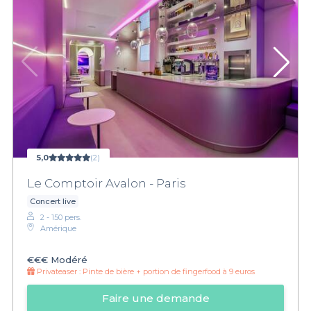
5,0
(2)
Le Comptoir Avalon - Paris
Concert live
2 - 150 pers.
Amérique
€€€
Modéré
Privateaser :
Pinte de bière + portion de fingerfood à 9 euros
Faire une demande