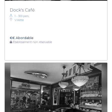
Dock's Café
1 - 300 pers.
Villette
€€
Abordable
Établissement non réservable