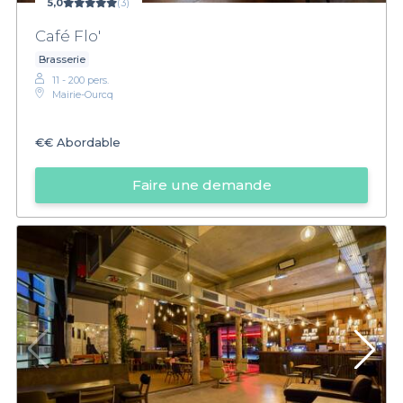
5,0
(3)
Café Flo'
Brasserie
11 - 200 pers.
Mairie-Ourcq
€€
Abordable
Faire une demande