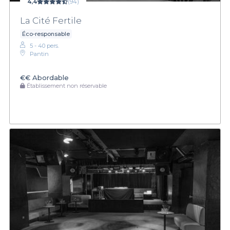
4,4
(94)
La Cité Fertile
Éco-responsable
5 - 40 pers.
Pantin
€€
Abordable
Établissement non réservable