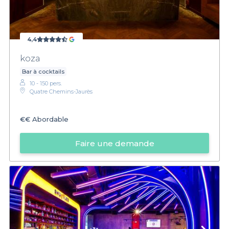
4,4
koza
Bar à cocktails
10 - 150 pers.
Quatre Chemins-Jaurès
€€
Abordable
Faire une demande