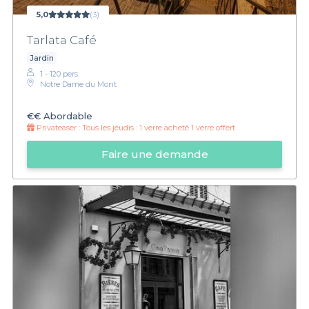
5,0
(3)
Tarlata Café
Jardin
1 - 120 pers.
Notre Dame du Mont
€€
Abordable
Privateaser :
Tous les jeudis : 1 verre acheté 1 verre offert
Faire une demande