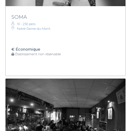
SOMA
10 - 250 pers.
Notre-Dame-du-Mont
€
Économique
Établissement non réservable