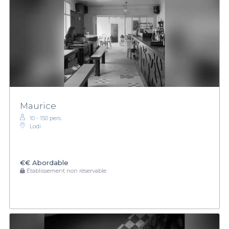
Maurice
10 - 150 pers.
Lodi
€€
Abordable
Établissement non réservable