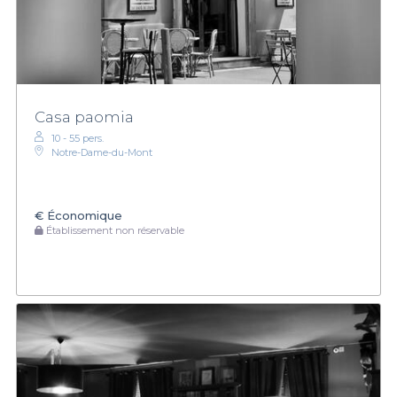
Casa paomia
10 - 55 pers.
Notre-Dame-du-Mont
€
Économique
Établissement non réservable