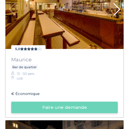
5,0
(2)
Maurice
Bar de quartier
13 - 120 pers.
Lodi
€
Économique
Faire une demande