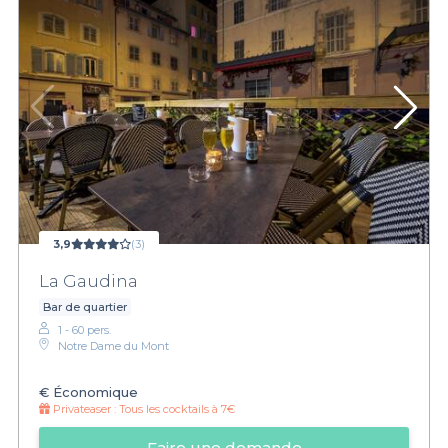
3,9
(3)
La Gaudina
Bar de quartier
1 - 60 pers.
Notre Dame du Mont
€
Économique
Privateaser :
Tous les cocktails à 7€
Faire une demande