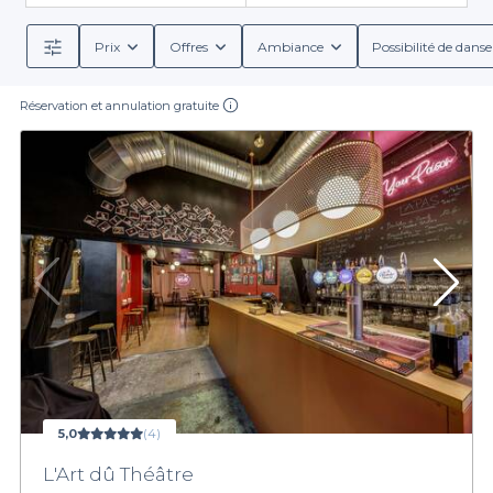
Prix
Offres
Ambiance
Possibilité de danse
Réservation et annulation gratuite
5,0
(4)
L'Art dû Théâtre