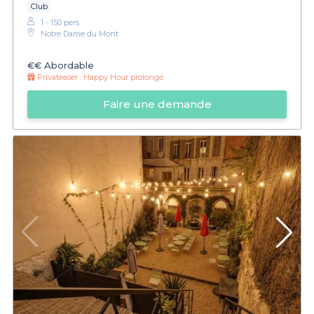
Club
1 - 150 pers.
Notre Dame du Mont
€€
Abordable
Privateaser :
Happy Hour prolongé
Faire une demande