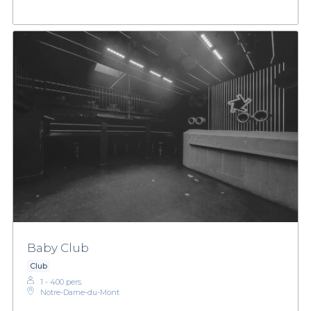
Baby Club
Club
1 - 400 pers.
Notre-Dame-du-Mont