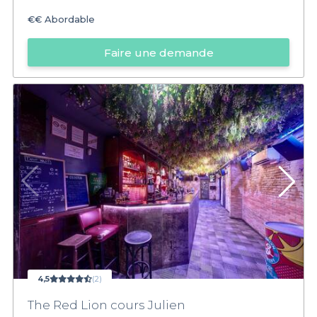
€€
Abordable
Faire une demande
4,5
(2)
The Red Lion cours Julien