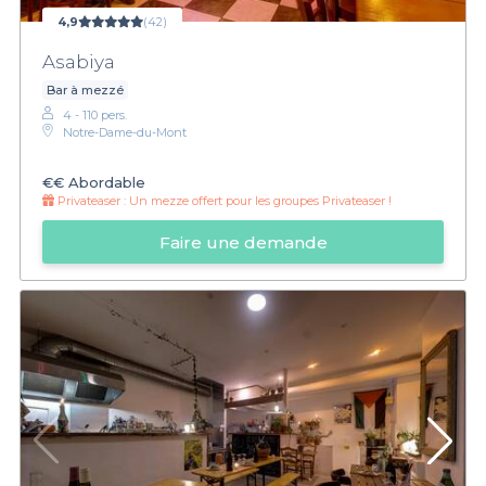
4,9
(42)
Asabiya
Bar à mezzé
4 - 110 pers.
Notre-Dame-du-Mont
€€
Abordable
Privateaser :
Un mezze offert pour les groupes Privateaser !
Faire une demande