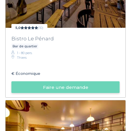
5,0
(10)
Bistro Le Pénard
Bar de quartier
1 - 80 pers.
Thiers
€
Économique
Faire une demande