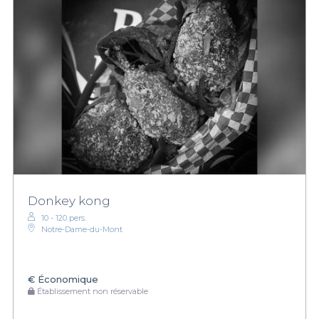
Donkey kong
10 - 120 pers.
Notre-Dame-du-Mont
€
Économique
Établissement non réservable