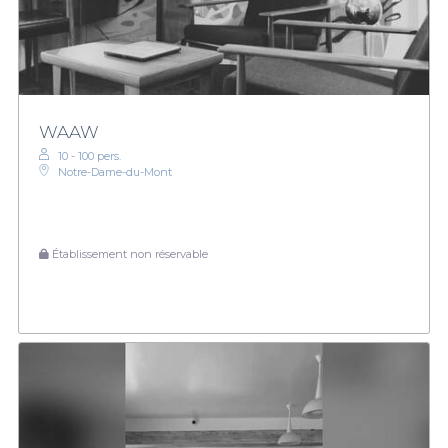
WAAW
10 - 100 pers.
Notre-Dame-du-Mont
Établissement non réservable