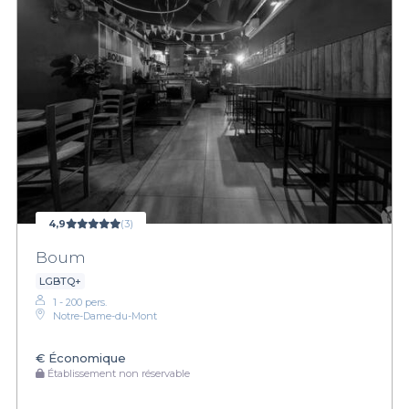
4,9
(3)
Boum
LGBTQ+
1 - 200 pers.
Notre-Dame-du-Mont
€
Économique
Établissement non réservable