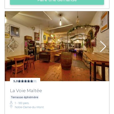
5,0
(8)
La Voie Maltée
Terrasse éphémère
1 - 100 pers.
Notre-Dame-du-Mont