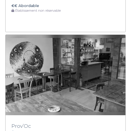
€€
Abordable
Établissement non réservable
Prov’Oc