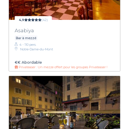
4,9
(42)
Asabiya
Bar à mezzé
4 - 110 pers.
Notre-Dame-du-Mont
€€
Abordable
Privateaser : Un mezze offert pour les groupes Privateaser !