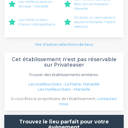
Les meilleurs bars en
fêter son anniversaire -
terrasse - Marseille
Marseille
Où boire un verre après le
Les meilleurs bars -
boulot à Marseille ? Notre
France métropolitaine
sélection
Voir d'autres sélections de lieux
Cet établissement n'est pas réservable
sur Privateaser
Trouver des établissements similaires :
Les meilleurs bars - La Plaine, Marseille
Les meilleurs bars - Marseille
Si vous êtes le propriétaire de l'établissement,
contactez-
nous
.
Trouvez le lieu parfait pour votre
évènement