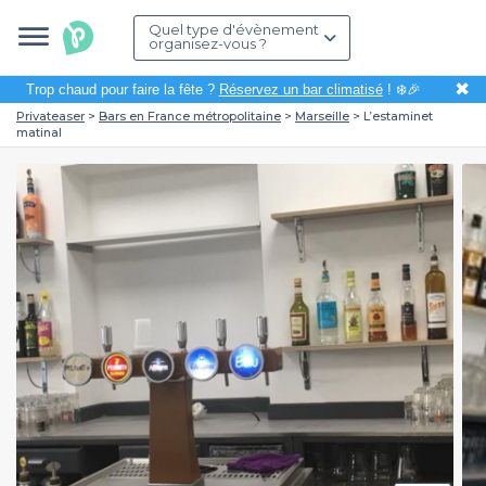
Quel type d'évènement
organisez-vous ?
✖
Trop chaud pour faire la fête ?
Réservez un bar climatisé
! ❄️🎉
Privateaser
Bars en France métropolitaine
Marseille
L’estaminet
matinal