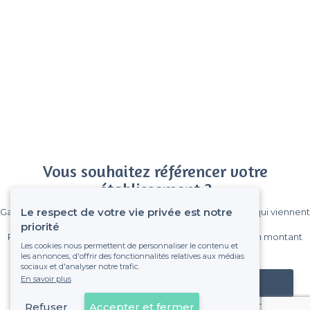
Vous souhaitez référencer votre
établissement ?
Le respect de votre vie privée est notre
Gagnez de nombreux clients parmi le million de visiteurs qui viennent
sur Privateaser chaque mois.
priorité
Pas de commissions et sans engagement, vous payez un montant
Les cookies nous permettent de personnaliser le contenu et
fixe sans risque de voir déraper la facture.
les annonces, d'offrir des fonctionnalités relatives aux médias
sociaux et d'analyser notre trafic.
En savoir plus
Référencer mon établissement
Refuser
Accepter et fermer