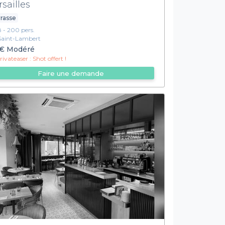
rsailles
rasse
8 - 200 pers.
Saint-Lambert
€
Modéré
ivateaser :
Shot offert !
Faire une demande