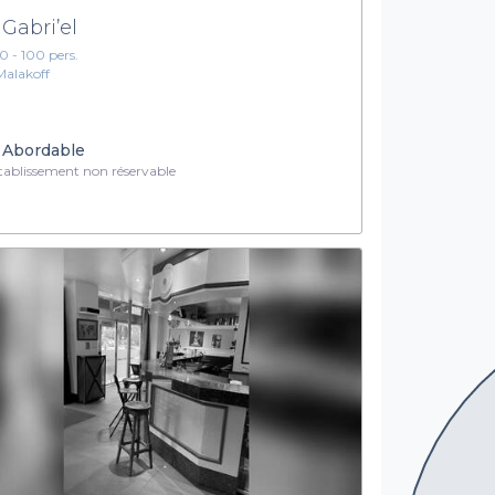
 Gabri’el
10 - 100 pers.
Malakoff
Abordable
ablissement non réservable