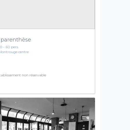
 parenthèse
10 - 60 pers.
Montrouge centre
ablissement non réservable