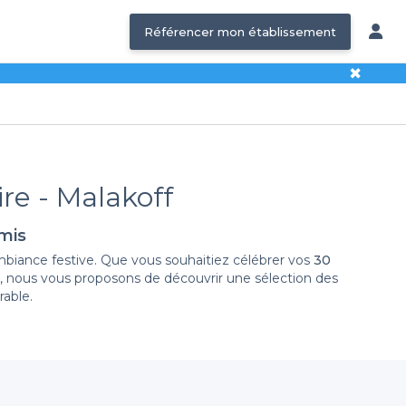
Référencer mon établissement
✖
ire - Malakoff
amis
mbiance festive. Que vous souhaitiez célébrer vos
30
la, nous vous proposons de découvrir une sélection des
rable.
l'ensemble de votre processus de réservation. Nous vous
soyez à la recherche d'un bar à cocktails tendance,