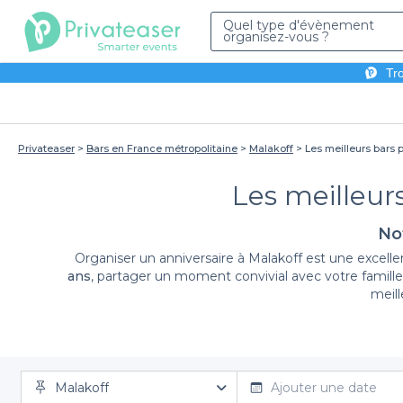
Quel type d'évènement
organisez-vous ?
Tro
Privateaser
Bars en France métropolitaine
Malakoff
Les meilleurs bars p
Les meilleurs
Not
Organiser un anniversaire à Malakoff est une excell
ans
, partager un moment convivial avec votre famille 
meill
En choisissant Privateaser pour organiser votre annive
Malakoff
offrons un accès à une large gamme de bars à Malak
Ajouter une date