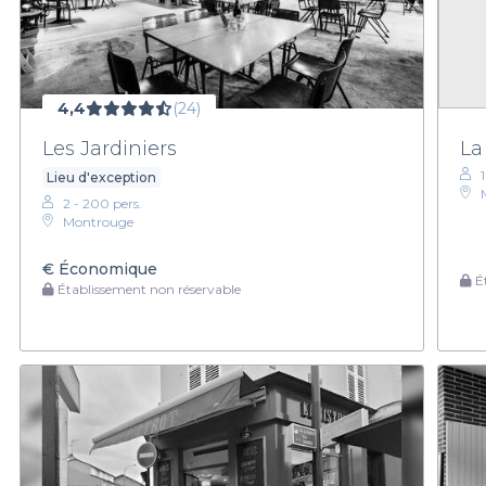
4,4
(24)
Les Jardiniers
La
Lieu d'exception
2 - 200 pers.
Montrouge
€
Économique
Ét
Établissement non réservable