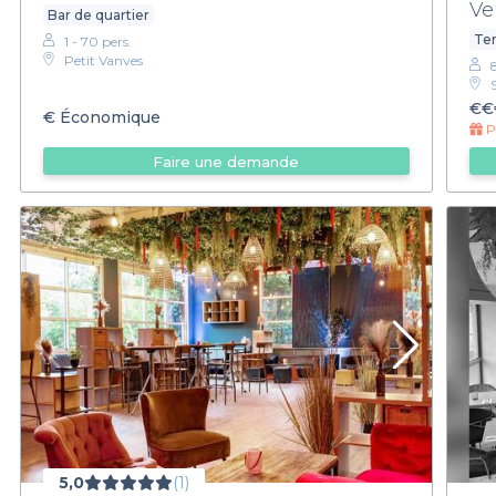
Ve
Bar de quartier
Ter
1 - 70 pers.
Petit Vanves
€€
€
Économique
Pr
Faire une demande
5,0
(1)