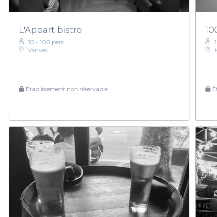
L'Appart bistro
10
10 - 100 pers.
Vanves
Établissement non réservable
Ét