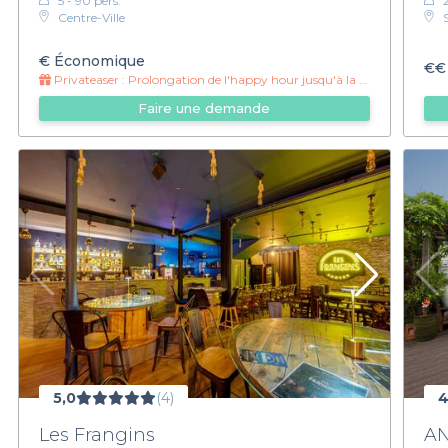
5 - 90 pers.
Centre-Ville
€
Économique
€€
Privateaser :
Prolongation de l'happy hour jusqu'à la fermeture !
Faire une demande
5,0
(4)
4
Les Frangins
AN