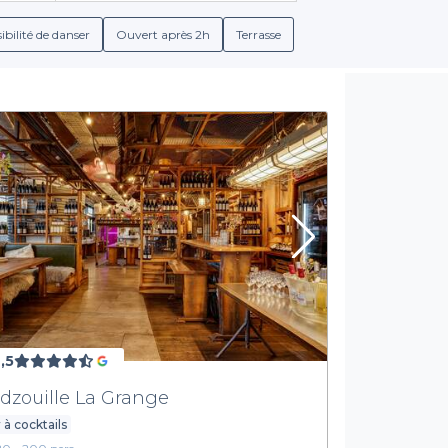
l ou d'un espace privatif pour une célébration intime, nous avons c
ibilité de danser
Ouvert après 2h
Terrasse
plateforme propose une multitude de services incluant des opti
ez ainsi personnaliser votre événement selon vos envies et le con
, vous pourrez vous projeter sereinement dans l'organisation de 
Prêt à célébrer?
Malakoff promet d'être une expérience inoubliable grâce au choi
à réserver dès maintenant pour garantir un moment exceptionnel e
côtés, l'organisation de votre événement devient un jeu d’enfant 
,5
dzouille La Grange
 à cocktails