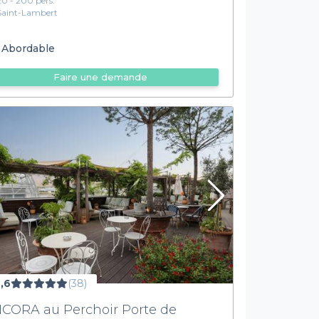
20 - 200 pers.
Saint-Lambert
Abordable
Faire une demande
,6
(38)
CORA au Perchoir Porte de