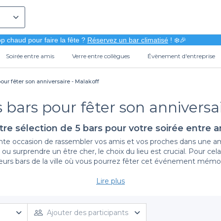
p chaud pour faire la fête ?
Réservez un bar climatisé
! ❄️🎉
Soirée entre amis
Verre entre collègues
Évènement d'entreprise
our fêter son anniversaire - Malakoff
 bars pour fêter son anniversa
re sélection de 5 bars pour votre soirée entre 
ente occasion de rassembler vos amis et vos proches dans une a
ou surprendre un être cher, le choix du lieu est crucial. Pour ce
eurs bars de la ville où vous pourrez fêter cet événement mémo
Lire plus
La simplicité de la réservation avec Privateaser
rsaire, vous bénéficiez d'une plateforme intuitive qui simplifie 
off, chacun avec ses propres charmes et atmosphères. Que vous 
Ajouter des participants