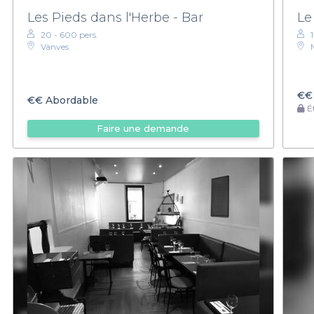
Les Pieds dans l'Herbe - Bar
Le
20 - 600 pers.
Vanves
€€
€€
Abordable
Ét
Faire une demande