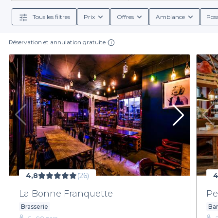
d'un pub convivia
Tous les filtres
Prix
Offres
Ambiance
Poss
En outre, chaque établissement référencé sur notre 
de boissons alcoolisées et non alcoolisées. Vous pourr
détaillées
Réservation et annulation gratuite
Alors, qu'attendez-vous ? Fêter votre anniversaire à 
offrir. N'hésitez pas à explorer notre sélection et 
4,8
(26)
4
La Bonne Franquette
Pe
Brasserie
Bar