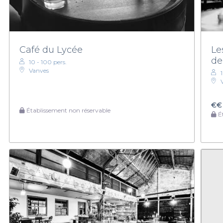
Café du Lycée
Le
de
10 - 100 pers.
Vanves
€€
Établissement non réservable
Ét