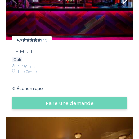
4,9
(27)
LE HUIT
Club
1 - 160 pers.
Lille-Centre
€
Économique
Faire une demande