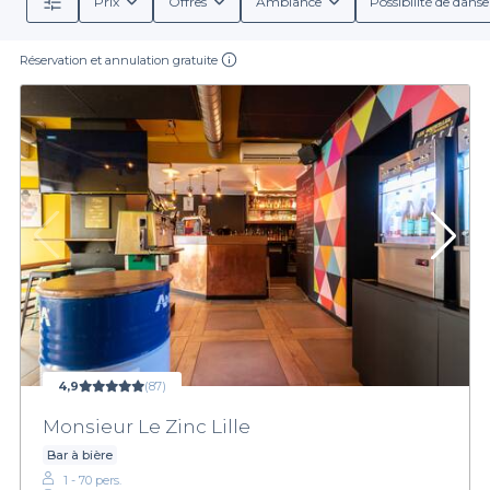
Prix
Offres
Ambiance
Possibilité de danse
Réservation et annulation gratuite
4,9
(87)
Monsieur Le Zinc Lille
Bar à bière
1 - 70 pers.