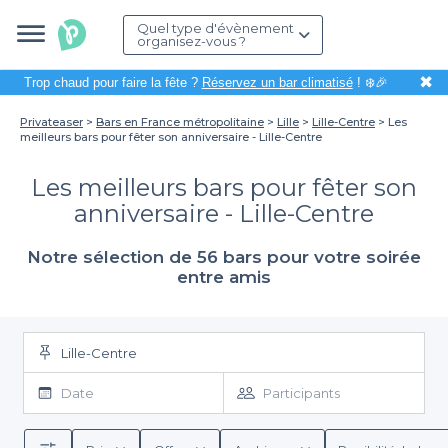
Quel type d'évènement
organisez-vous ?
✖
Trop chaud pour faire la fête ?
Réservez un bar climatisé
! ❄️🎉
Privateaser
Bars en France métropolitaine
Lille
Lille-Centre
Les
meilleurs bars pour fêter son anniversaire - Lille-Centre
Les meilleurs bars pour fêter son
anniversaire - Lille-Centre
Notre sélection de 56 bars pour votre soirée
entre amis
Lille-Centre
Date
Participants