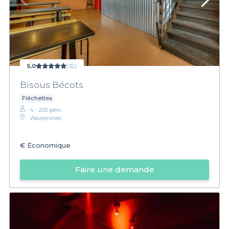
5,0
(32)
Bisous Bécots
Fléchettes
4 - 200 pers.
Wazemmes
€
Économique
Faire une demande