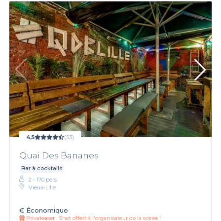
4,5
(53)
Quai Des Bananes
Bar à cocktails
2 - 170 pers.
Vieux-Lille
€
Économique
Privateaser :
Shot offert à l'organisateur de la soirée !