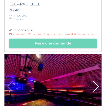
ESCAPAD LILLE
Sportif
1 - 100 pers.
Euralille
€
Économique
Privateaser :
🎊 Formule Unique Brunch : samedi & dimanche midi 🎊
Faire une demande