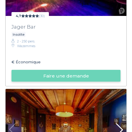
4,7
(30)
Jager Bar
Insolite
2 - 250 pers.
Wazemmes
€
Économique
Faire une demande