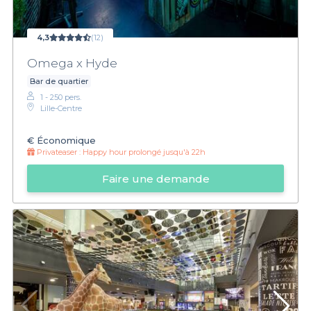
4,3
(12)
Omega x Hyde
Bar de quartier
1 - 250 pers.
Lille-Centre
€
Économique
Privateaser :
Happy hour prolongé jusqu'à 22h
Faire une demande