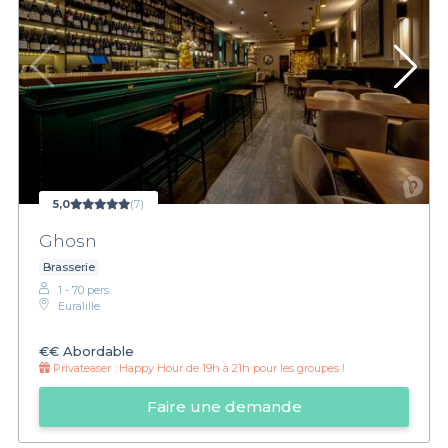
5,0
(7)
Ghosn
Brasserie
1 - 70 pers.
Euralille
€€
Abordable
Privateaser :
Happy Hour de 19h à 21h pour les groupes !
Faire une demande