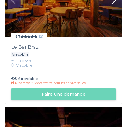
4,7
(52)
Le Bar Braz
Vieux-Lille
1 - 60 pers.
Vieux-Lille
€€
Abordable
Privateaser :
Shots offerts pour les anniversaires !
Faire une demande