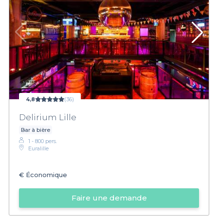
4,8
(36)
Delirium Lille
Bar à bière
1 - 800 pers.
Euralille
€
Économique
Faire une demande