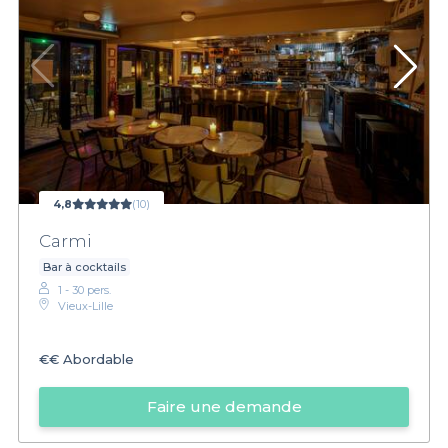
4,8
(10)
Carmi
Bar à cocktails
1 - 30 pers.
Vieux-Lille
€€
Abordable
Faire une demande