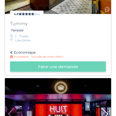
4,8
(64)
Tummy
Terrasse
2 - 75 pers.
Lille-Centre
€
Économique
Privateaser :
Tournée de shots offert !
Faire une demande