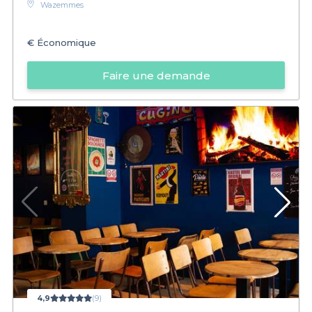
Wazemmes
€
Économique
Faire une demande
4,9
(9)