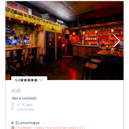
5,0
(30)
IXIR
Bar à cocktails
4 - 70 pers.
Lille Centre
€
Économique
Privateaser :
Happy hour prolongé jusqu'à 21h