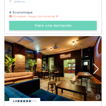
Solférino
€
Économique
Privateaser :
Happy Hour prolongé 🍹
Faire une demande
4,8
(107)