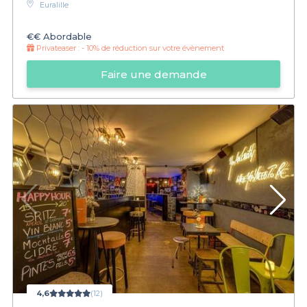
Euralille
€€
Abordable
Privateaser :
- 10% de réduction sur votre évènement
Faire une demande
4,6
(12)