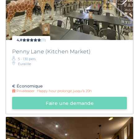
4,8
(11)
Penny Lane (Kitchen Market)
5 - 130 pers.
Euralille
€
Économique
Privateaser :
Happy hour prolongé jusqu'à 20h
Faire une demande