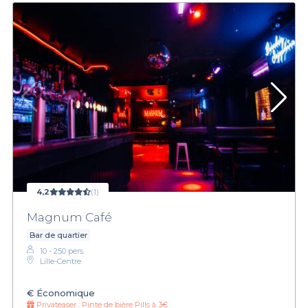
4,2
(1)
Magnum Café
Bar de quartier
10 - 250 pers.
Lille-Centre
€
Économique
Privateaser :
Pinte de bière Pills à 3€