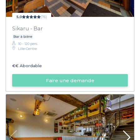
5,0
(76)
Sikaru - Bar
Bar à bière
10 - 120 pers.
Lille-Centre
€€
Abordable
Faire une demande