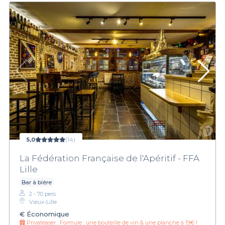
5,0
(14)
La Fédération Française de l'Apéritif - FFA
Lille
Bar à bière
2 - 70 pers.
Vieux-Lille
€
Économique
Privateaser :
Formule : une bouteille de vin & une planche à 19€ !