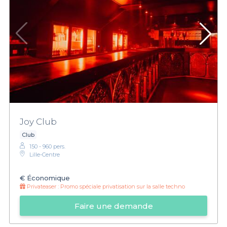
Joy Club
Club
150 - 960 pers.
Lille-Centre
€
Économique
Privateaser :
Promo spéciale privatisation sur la salle techno
Faire une demande