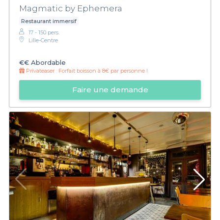
Magmatic by Ephemera
Restaurant immersif
17 - 150 pers.
Lille-Centre
€€
Abordable
Privateaser :
Forfait boisson à 8€ par personne !
Faire une demande