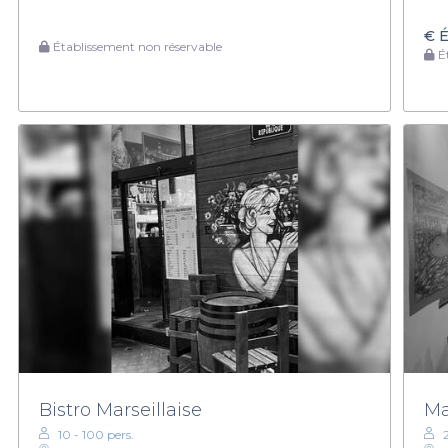
€
É
Établissement non réservable
Ét
Bistro Marseillaise
Ma
10 - 100 pers.