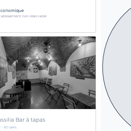
conomique
ablissement non réservable
ssilia Bar à tapas
2 - 60 pers.