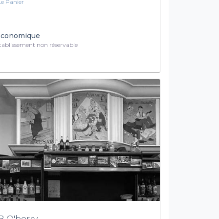
Le Panier
conomique
ablissement non réservable
B O'berry