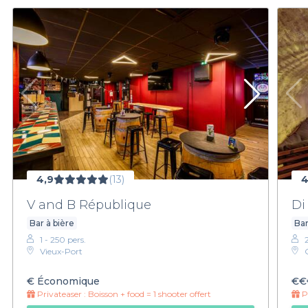
4,9
(13)
4
V and B République
Di
Bar à bière
Bar
1 - 250 pers.
Vieux-Port
€
Économique
€€
Privateaser :
Boisson + food = 1 shooter offert
Pr