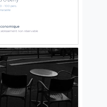
10 - 100 pers.
Marseille
conomique
ablissement non réservable