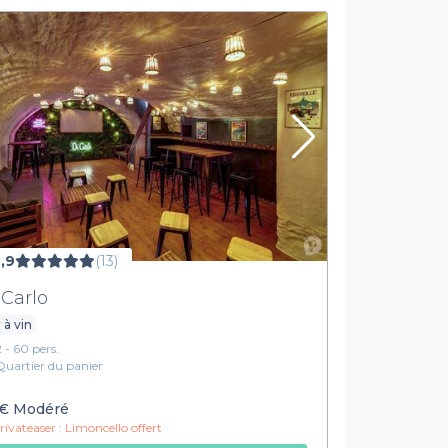
,9
(13)
 Carlo
 à vin
2 - 60 pers.
Quartier du panier
€
Modéré
ivateaser :
Limoncello offert