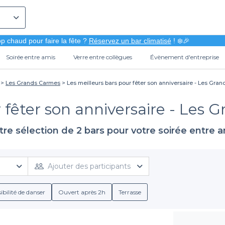
p chaud pour faire la fête ?
Réservez un bar climatisé
! ❄️🎉
Soirée entre amis
Verre entre collègues
Évènement d'entreprise
Les Grands Carmes
Les meilleurs bars pour fêter son anniversaire - Les Gra
 fêter son anniversaire - Les 
re sélection de 2 bars pour votre soirée entre 
Ajouter des participants
ibilité de danser
Ouvert après 2h
Terrasse