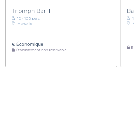
Triomph Bar II
Ba
10 - 100 pers.
Marseille
€
Économique
Ét
Établissement non réservable