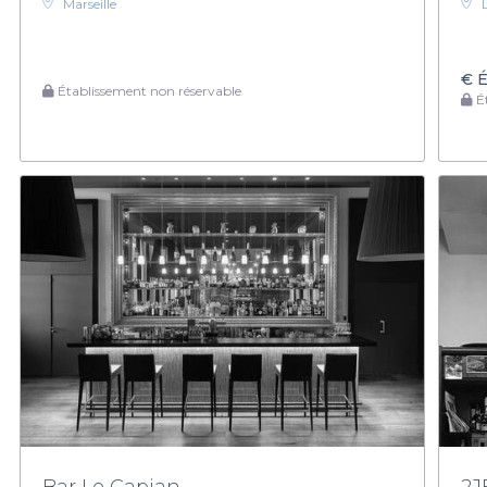
Marseille
€
É
Établissement non réservable
Ét
Bar Le Capian
2J