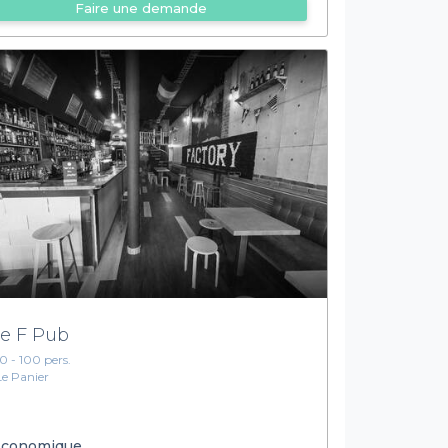
Faire une demande
e F Pub
10 - 100 pers.
Le Panier
conomique