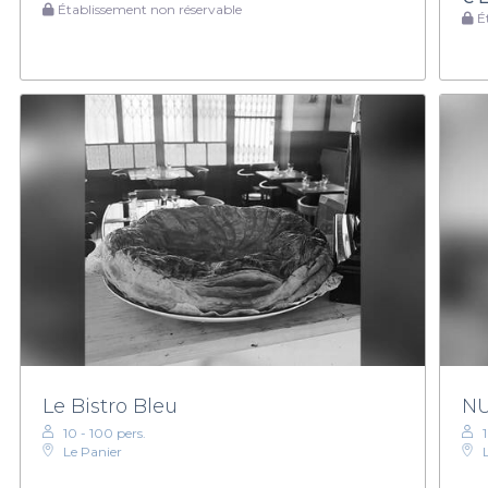
Établissement non réservable
Ét
Le Bistro Bleu
N
10 - 100 pers.
Le Panier