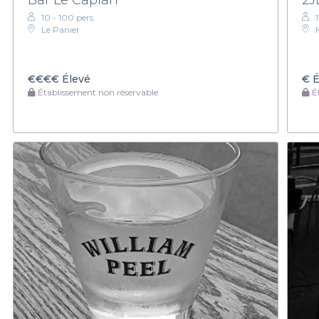
10 - 100 pers.
Le Panier
€€€€
Élevé
€
É
Établissement non réservable
Ét