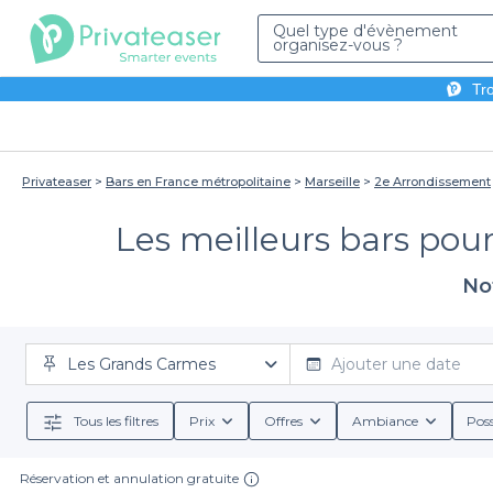
Quel type d'évènement
organisez-vous ?
Tro
Privateaser
Bars en France métropolitaine
Marseille
2e Arrondissement
Les meilleurs bars pour
Not
Les Grands Carmes
Ajouter une date
Tous les filtres
Prix
Offres
Ambiance
Poss
Réservation et annulation gratuite