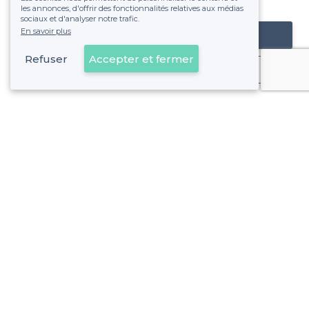
fixe sans risque de voir déraper la facture.
les annonces, d'offrir des fonctionnalités relatives aux médias
sociaux et d'analyser notre trafic.
En savoir plus
Référencer mon établissement
Refuser
Accepter et fermer
Déjà client
À propos de Privateaser
Privateaser Media
Privateaser en Espagne
Aide
Référencer mon établissement
Politique de protection des données