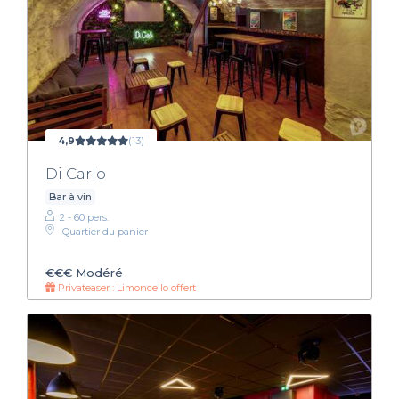
4,9
(13)
Di Carlo
Bar à vin
2 - 60 pers.
Quartier du panier
€€€
Modéré
Privateaser : Limoncello offert