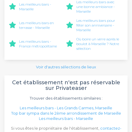
Les meilleurs bars avec
Les meilleurs bars -
une bonne ambiance -
Marseille
Marseille
Les meilleurs bars pour
Les meilleurs bars en
fêter son anniversaire -
terrasse - Marseille
Marseille
Où boire un verre après le
Les meilleurs bars -
boulot à Marseille ? Notre
France métropolitaine
sélection
Voir d'autres sélections de lieux
Cet établissement n'est pas réservable
sur Privateaser
Trouver des établissements similaires :
Les meilleurs bars - Les Grands Carmes, Marseille
Top bar sympa dans le 2ème arrondissement de Marseille
Les meilleurs bars - Marseille
Si vous êtes le propriétaire de l'établissement,
contactez-