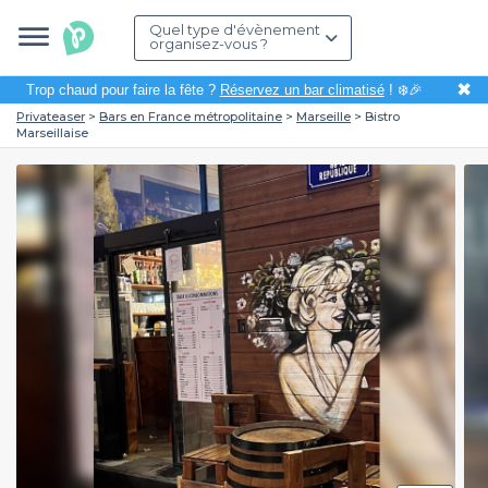
Quel type d'évènement
organisez-vous ?
✖
Trop chaud pour faire la fête ?
Réservez un bar climatisé
! ❄️🎉
Privateaser
Bars en France métropolitaine
Marseille
Bistro
Marseillaise