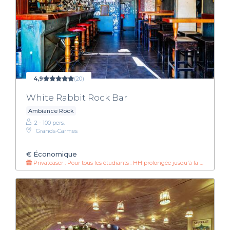
4,9
(20)
White Rabbit Rock Bar
Ambiance Rock
2 - 100 pers.
Grands-Carmes
€
Économique
Privateaser : Pour tous les étudiants : HH prolongée jusqu'à la fermeture !