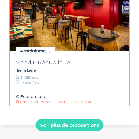
4,9
(13)
V and B République
Bar à bière
1 - 250 pers.
Vieux-Port
€
Économique
Privateaser : Boisson + food = 1 shooter offert
Voir plus de propositions