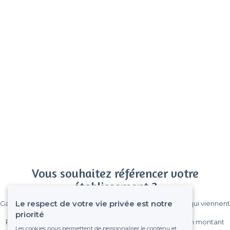
Vous souhaitez référencer votre
établissement ?
Le respect de votre vie privée est notre
Gagnez de nombreux clients parmi le million de visiteurs qui viennent
sur Privateaser chaque mois.
priorité
Pas de commissions et sans engagement, vous payez un montant
Les cookies nous permettent de personnaliser le contenu et