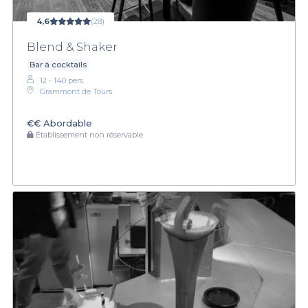
4,6
(28)
Blend & Shaker
Bar à cocktails
12 - 140 pers.
Grammont de Tours
€€
Abordable
Établissement non réservable