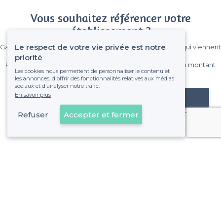
Vous souhaitez référencer votre
établissement ?
Le respect de votre vie privée est notre
Gagnez de nombreux clients parmi le million de visiteurs qui viennent
sur Privateaser chaque mois.
priorité
Pas de commissions et sans engagement, vous payez un montant
Les cookies nous permettent de personnaliser le contenu et
fixe sans risque de voir déraper la facture.
les annonces, d'offrir des fonctionnalités relatives aux médias
sociaux et d'analyser notre trafic.
En savoir plus
Référencer mon établissement
Refuser
Accepter et fermer
Déjà client
Tours - Types de lieux
<
Les meilleurs bars - Tours
Les meilleurs bars boîtes - Tours