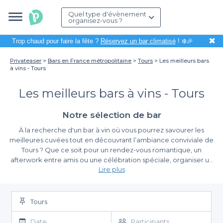
Quel type d'évènement
organisez-vous ?
✖
Trop chaud pour faire la fête ?
Réservez un bar climatisé
! ❄️🎉
Privateaser
Bars en France métropolitaine
Tours
Les meilleurs bars
à vins - Tours
Les meilleurs bars à vins - Tours
Notre sélection de bar
À la recherche d'un bar à vin où vous pourrez savourer les
meilleures cuvées tout en découvrant l’ambiance conviviale de
Tours ? Que ce soit pour un rendez-vous romantique, un
afterwork entre amis ou une célébration spéciale, organiser un
Lire plus
évènement dans l'un de ces établissements est une excellente
idée. La ville, connue pour son riche patrimoine et ses vins de
Simplifiez vos réservations avec Privateaser
Loire, dispose d'une sélection variée de bars à vins qui sauront
séduire les amateurs les plus exigeants.
Tours
Grâce à Privateaser, la réservation d’un bar à vin à Tours devient
un jeu d’enfant. Nous vous proposons un large choix
Date
Participants