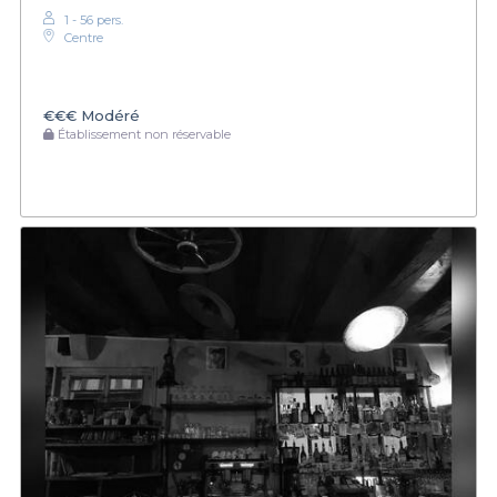
1 - 56 pers.
Centre
€€€
Modéré
Établissement non réservable