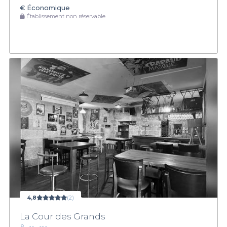
€
Économique
Établissement non réservable
4,8
(2)
La Cour des Grands