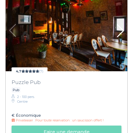
4,7
(7)
Puzzle Pub
Pub
2 - 100 pers.
Centre
€
Économique
Privateaser :
Pour toute reservation : un saucisson offert !
Faire une demande