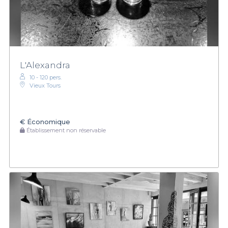
L'Alexandra
10 - 120 pers.
Vieux Tours
€
Économique
Établissement non réservable