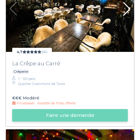
4,7
(66)
La Crêpe au Carré
Crêperie
1 - 120 pers.
Quartier Grammont de Tours
€€€
Modéré
Privateaser :
Assiette de frites offerte
Faire une demande