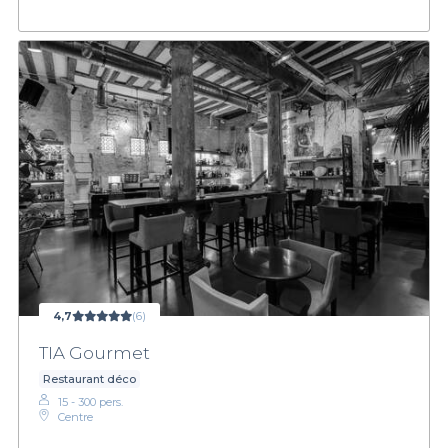
4,7
(6)
TIA Gourmet
Restaurant déco
15 - 300 pers.
Centre