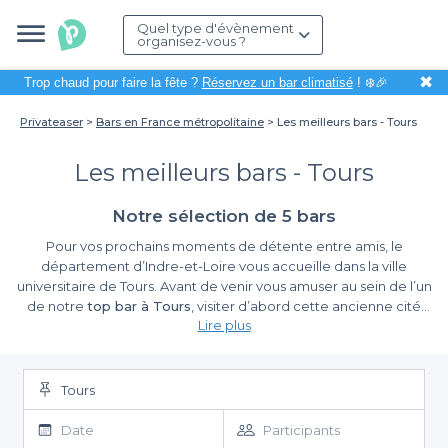
Quel type d'évènement
organisez-vous ?
✖
Trop chaud pour faire la fête ?
Réservez un bar climatisé
! ❄️🎉
Privateaser
Bars en France métropolitaine
Les meilleurs bars - Tours
Les meilleurs bars - Tours
Notre sélection de 5 bars
Pour vos prochains moments de détente entre amis, le
département d’Indre-et-Loire vous accueille dans la ville
universitaire de Tours. Avant de venir vous amuser au sein de l’un
de notre
top bar à Tours
, visiter d’abord cette ancienne cité
Lire plus
gallo-romaine. Découvrez le célèbre château de Chambord
avec sa tour offrant une vue imprenable. Dénichez également
l’église la plus somptueuse de la vallée de la Loire qu’est la
cathédrale Saint-Gatien. La ville de Tours vous réserve de
Tours
nombreux autres lieux emblématiques qui vous surprendront
sûrement, à savoir : le Musée des Beaux-Arts, le château de
Date
Participants
Chenonceaux, le château d’Amboise, l’abbaye de Marmoutier…