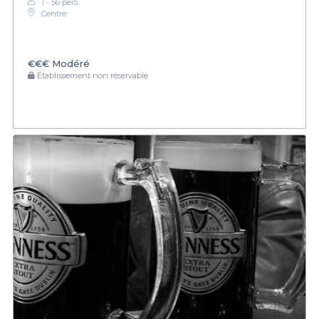
1 - 56 pers.
Centre
€€€
Modéré
Établissement non réservable