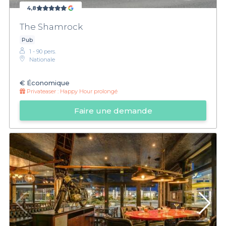
4,8
The Shamrock
Pub
1 - 90 pers.
Nationale
€
Économique
Privateaser :
Happy Hour prolongé
Faire une demande