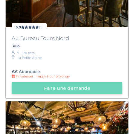
5,0
(1)
Au Bureau Tours Nord
Pub
7 - 130 pers.
La Petite Arche
€€
Abordable
Privateaser :
Happy Hour prolongé
Faire une demande