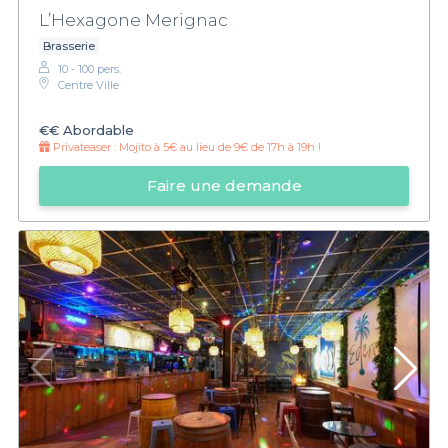
L’Hexagone Merignac
Brasserie
10 - 100 pers.
Centre Ville
€€
Abordable
Privateaser :
Mojito à 5€ au lieu de 9€ de 17h à 19h !
Faire une demande