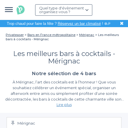
Quel type d'évènement
organisez-vous ?
✖
Trop chaud pour faire la fête ?
Réservez un bar climatisé
! ❄️🎉
Privateaser
Bars en France métropolitaine
Mérignac
Les meilleurs
bars à cocktails - Mérignac
Les meilleurs bars à cocktails -
Mérignac
Notre sélection de 4 bars
À Mérignac, l’art des cocktails est à l’honneur ! Que vous
souhaitiez célébrer un événement spécial, organiser un
afterwork entre amis ou simplement profiter d’une soirée
décontractée, les bars à cocktails de cette charmante ville sont
Lire plus
là pour répondre à toutes vos envies. Grâce à leur ambiance
conviviale et leurs créations originales, vous découvrirez des
Simple et efficace avec Privateaser
mélanges uniques qui raviront vos papilles.
Mérignac
Organiser une soirée dans un bar à cocktails peut parfois