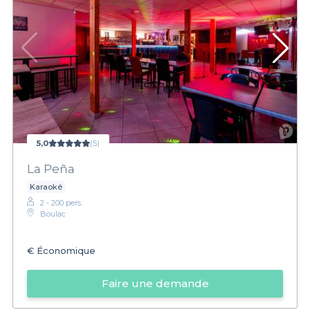
5,0
(5)
La Peña
Karaoké
2 - 200 pers.
Boulac
€
Économique
Faire une demande