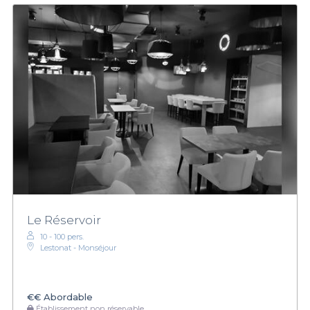
Le Réservoir
10 - 100 pers.
Lestonat - Monséjour
€€
Abordable
Établissement non réservable