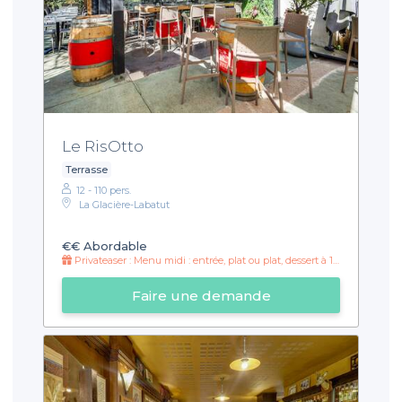
Le RisOtto
Terrasse
12 - 110 pers.
La Glacière-Labatut
€€
Abordable
Privateaser : Menu midi : entrée, plat ou plat, dessert à 15€ !
Faire une demande