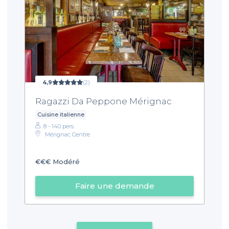
4,9
(2)
Ragazzi Da Peppone Mérignac
Cuisine italienne
8 - 140 pers.
Mérignac Centre
€€€
Modéré
Faire une demande