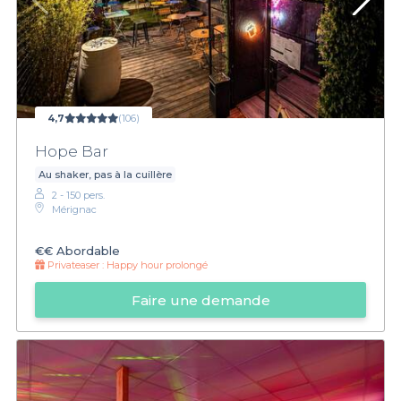
4,7
(106)
Hope Bar
Au shaker, pas à la cuillère
2 - 150 pers.
Mérignac
€€
Abordable
Privateaser :
Happy hour prolongé
Faire une demande