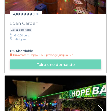
4,8
(108)
Eden Garden
Bar à cocktails
6 - 200 pers.
Mérignac
€€
Abordable
Privateaser :
Happy Hour prolongé jusqu'à 22h
Faire une demande