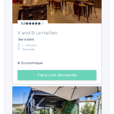
5,0
(3)
V and B Le Haillan
Bar à bière
2 - 250 pers.
Bechade
€
Économique
Faire une demande