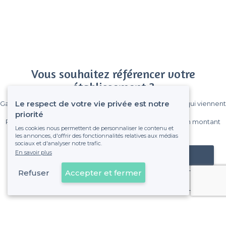
Vous souhaitez référencer votre
établissement ?
Le respect de votre vie privée est notre
Gagnez de nombreux clients parmi le million de visiteurs qui viennent
sur Privateaser chaque mois.
priorité
Pas de commissions et sans engagement, vous payez un montant
Les cookies nous permettent de personnaliser le contenu et
fixe sans risque de voir déraper la facture.
les annonces, d'offrir des fonctionnalités relatives aux médias
sociaux et d'analyser notre trafic.
En savoir plus
Référencer mon établissement
Refuser
Accepter et fermer
Déjà client